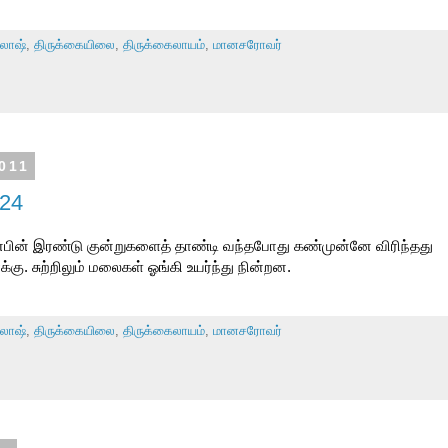
லாஷ்
,
திருக்கையிலை
,
திருக்கைலாயம்
,
மானசரோவர்
011
 24
்பின் இரண்டு குன்றுகளைத் தாண்டி வந்தபோது கண்முன்னே விரிந்தது
கு. சுற்றிலும் மலைகள் ஓங்கி உயர்ந்து நின்றன.
லாஷ்
,
திருக்கையிலை
,
திருக்கைலாயம்
,
மானசரோவர்