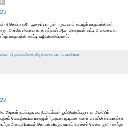
11
 23
ண்டு சென்ற ஒரே பூசைப்பொருள் நறுமணம் கமழும் ஊதுபத்திகள்
போது, அங்கே நிறைய காகிதத்தால் ஆன கொடிகள் கட்டி அவைகளை
ு ஊதுபத்தி காட்டி வழிபடுகின்றனர்.
லாஷ்
,
திருக்கையிலை
,
திருக்கைலாயம்
,
மானசரோவர்
 22
ல அடிகள் நடப்பது, பல நிமிடங்கள் ஓய்வெடுப்பது என மீண்டும்
 கொஞ்சம் கொஞ்சமாக மனமும் "முடியல முடியல" எனச் சொல்லிக்கொண்டு
ியற்று அமைதியாகத் தொடங்கியது. உயரம் செல்லச் செல்ல குளிர்காற்று