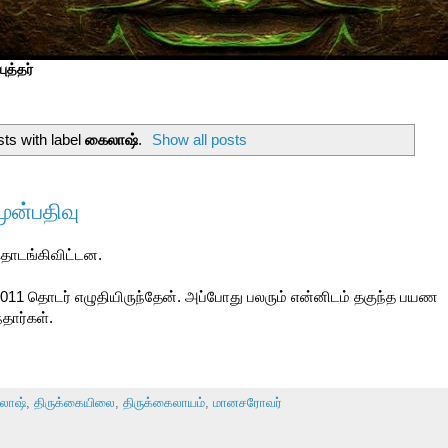
ுத்தர்
ts with label
கைலாஷ்
.
Show all posts
ுன்பதிவு
தொடங்கிவிட்டன.
011 தொடர் எழுதியிருந்தேன். அப்போது பலரும் என்னிடம் தகுந்த பயண
்தார்கள்.
லாஷ்
,
திருக்கையிலை
,
திருக்கைலாயம்
,
மானசரோவர்