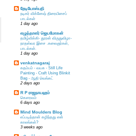
றேடியோஸ்பதி
நடிகர் விக்னேஷ் திரையிசைப்
பாடல்கள்
1 day ago
எழுத்தாளர் ஜெயமோகன்
தமிழ்விக்கி- தூரன் விருதுவிழா-
நாதஸ்வர இசை .கலைஞர்கள்,
பாடல்கள்.
1 day ago
venkatnagaraj
கதம்பம் - வயசு - Still Life
Painting - Craft Using Blinkit
Bag - ஆதி வெங்கட்
2 days ago
R P ராஜநாயஹம்
கௌரவம்
6 days ago
Mind Moulders Blog
எப்படித்தான் கழிந்தது என்
காலங்கள்?
3 weeks ago