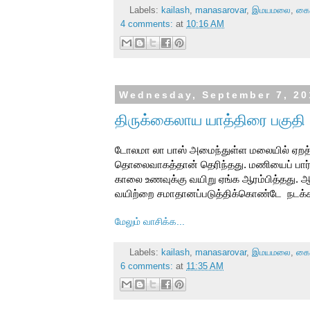
Labels:
kailash
,
manasarovar
,
இமயமலை
,
கை
4 comments:
at
10:16 AM
Wednesday, September 7, 20
திருக்கைலாய யாத்திரை பகுதி
டோலமா லா பாஸ் அமைந்துள்ள மலையில் ஏறத் த
தொலைவாகத்தான் தெரிந்தது. மணியைப் பார்த
காலை உணவுக்கு வயிறு ஏங்க ஆரம்பித்தது. 
வயிற்றை சமாதானப்படுத்திக்கொண்டே நடக்க
மேலும் வாசிக்க...
Labels:
kailash
,
manasarovar
,
இமயமலை
,
கை
6 comments:
at
11:35 AM