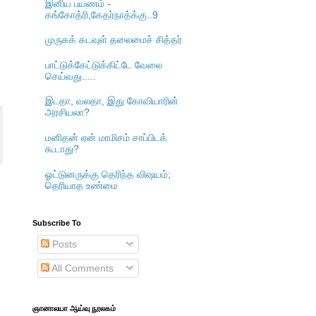
இனிய பயணம் -
கங்கோத்ரி,கேதர்நாத்க்கு..9
முருகக் கடவுள் தலைமைச் சித்தர்
பாட்டுக்கேட்டுக்கிட்டே வேலை
செய்வது.....
இடதா, வலதா, இது கோவியாரின்
அரசியலா?
மனிதன் ஏன் மாமிசம் சாப்பிடக்
கூடாது?
ஓட்டுனருக்கு தெரிந்த விஷயம்;
தெரியாத உண்மை
Subscribe To
Posts
All Comments
ஞானாலயா ஆய்வு நூலகம்