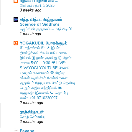
எழிலாய்ப் பழமை பேச...
அன்னச்சத்திரம் 2025
3 weeks ago
சித்த வித்யா விஞ்ஞானம் -
Science of Siddha's
ஜெய்மினி குருகுலம் – மதிப்பீடு 01
1 month ago
YOGAKUDIL யோகக்குடில்
🌸 சத்சங்கம் 🌸 📍 இடம்:
திண்டுக்கல் சிவயோகி பசுமை
இல்லம் 🗓️ நாள்: ஞாயிறு ⏰ நேரம்:
மாலை 5:00 – 9:30 🎥 LIVE:
SIVAYOGI YOUTUBE சேனல்
மூலமும் காணலாம் 💬 சிறப்பு:
உங்கள் ஆன்மீகக் கேள்விகளை
குருவிடம் நேரடியாக கேட்டு தெளிவு
பெறும் அறிய சந்தர்ப்பம் 🎟️
அனுமதி: இலவசம் 📞 தொடர்பு
எண்: +91 9710230097
2 months ago
நாஞ்சில்நாடன்
சொற் செம்மாப்பு
2 months ago
Payana...