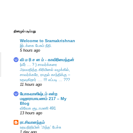
தினமும் படிப்பது
Welcome to Sramakrishnan
இடக்கை பேசும் நீதி.
5 hours ago
வி ம ரி ச ன ம் - காவிரிமைந்தன்
(வீர் … ? ) சாவர்க்கரை
அவமதித்த கிரிமினல் வழக்கில்,
சாவர்க்கரே, ராகுல் காந்திக்கு –
உதவுகிறார் …. !!! எப்படி … ???
11 hours ago
யோகவாஸிஷ்டம் என்ற
மஹாராமாயணம் 217 – My
Blog
விவேக சூடாமணி 491
13 hours ago
ரா.சிவானந்தம்
உதயநிதியின் ‘அந்த’ பேச்சு
1 day ago