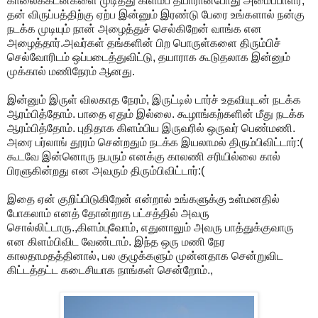
காலைக்கடன்களை முடித்து கிளம்ப தயாரானபோது அமைப்பாளர்,
தன் விருப்பத்திற்கு ஏற்ப இன்னும் இரண்டு பேரை உங்களால் நன்கு
நடக்க முடியும் நான் அழைத்துச் செல்கிறேன் வாங்க என
அழைத்தார்.அவர்கள் தங்களின் பிற பொருள்களை திரும்பிச்
செல்வோரிடம் ஒப்படைத்துவிட்டு, தயாராக கூடுதலாக இன்னும்
முக்கால் மணிநேரம் ஆனது.
இன்னும் இருள் விலகாத நேரம், இருட்டில் டார்ச் உதவியுடன் நடக்க
ஆரம்பித்தோம். பாதை ஏதும் இல்லை. கூழாங்கற்களின் மீது நடக்க
ஆரம்பித்தோம். புதிதாக கிளம்பிய இருவரில் ஒருவர் பெண்மணி.
அரை பர்லாங் தூரம் சென்றதும் நடக்க இயலாமல் திரும்பிவிட்டார்:(
கூடவே இன்னொரு நபரும் எனக்கு காலணி சரியில்லை கால்
பிரளுகின்றது என அவரும் திரும்பிவிட்டார்:(
இதை ஏன் குறிப்பிடுகிறேன் என்றால் உங்களுக்கு உள்மனதில்
போகலாம் எனத் தோன்றாத பட்சத்தில் அவரு
சொல்லிட்டாரு.,கிளம்புவோம், எதுனாலும் அவரு பாத்துக்குவாரு
என கிளம்பிவிட வேண்டாம். இந்த ஒரு மணி நேர
காலதாமதத்தினால், பல குழுக்களும் முன்னதாக சென்றுவிட
கிட்டத்தட்ட கடைசியாக நாங்கள் சென்றோம்.,