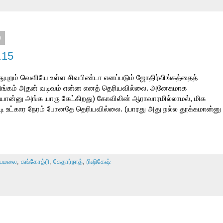
0
.15
டதுபுறம் வெளியே உள்ள சிவபிண்டா எனப்படும் ஜோதிர்லிங்கத்தைத்
ிங்கம் அதன் வடிவம் என்ன எனத் தெரியவில்லை. அனேகமாக
தியான்னு அங்க யாரு கேட்கிறது) கோவிலின் ஆராவாரமில்லாமல், மிக
உட்கார நேரம் போனதே தெரியவில்லை. (யாரது அது நல்ல தூக்கமான்னு
யமலை
,
கங்கோத்ரி
,
கேதார்நாத்
,
ரிஷிகேஷ்