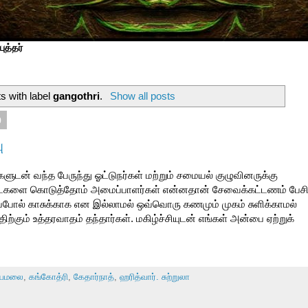
ுத்தர்
s with label
gangothri
.
Show all posts
0
ு
்களுடன் வந்த பேருந்து ஓட்டுநர்கள் மற்றும் சமையல் குழுவினருக்கு
களை கொடுத்தோம் அமைப்பாளர்கள் என்னதான் சேவைக்கட்டணம் பேச
ப்போல் காசுக்காக என இல்லாமல் ஒவ்வொரு கணமும் முகம் சுளிக்காமல்
ற்கும் உத்தரவாதம் தந்தார்கள். மகிழ்ச்சியுடன் எங்கள் அன்பை ஏற்றுக்
யமலை
,
கங்கோத்ரி
,
கேதார்நாத்
,
ஹரித்வார். சுற்றுலா