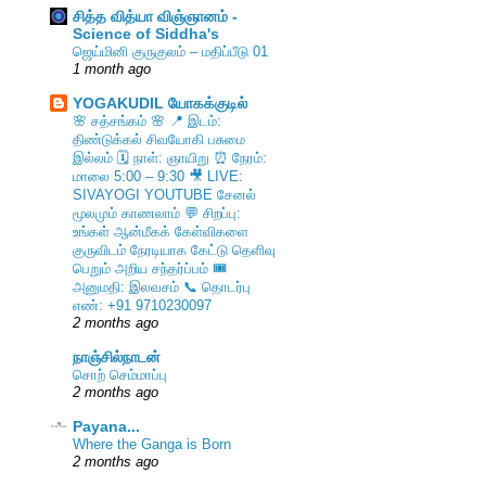
சித்த வித்யா விஞ்ஞானம் -
Science of Siddha's
ஜெய்மினி குருகுலம் – மதிப்பீடு 01
1 month ago
YOGAKUDIL யோகக்குடில்
🌸 சத்சங்கம் 🌸 📍 இடம்:
திண்டுக்கல் சிவயோகி பசுமை
இல்லம் 🗓️ நாள்: ஞாயிறு ⏰ நேரம்:
மாலை 5:00 – 9:30 🎥 LIVE:
SIVAYOGI YOUTUBE சேனல்
மூலமும் காணலாம் 💬 சிறப்பு:
உங்கள் ஆன்மீகக் கேள்விகளை
குருவிடம் நேரடியாக கேட்டு தெளிவு
பெறும் அறிய சந்தர்ப்பம் 🎟️
அனுமதி: இலவசம் 📞 தொடர்பு
எண்: +91 9710230097
2 months ago
நாஞ்சில்நாடன்
சொற் செம்மாப்பு
2 months ago
Payana...
Where the Ganga is Born
2 months ago