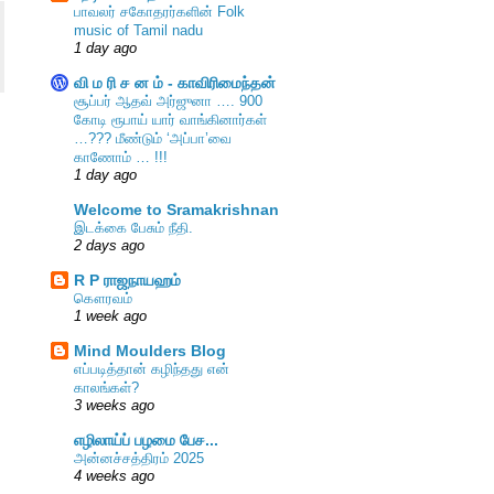
பாவலர் சகோதரர்களின் Folk
music of Tamil nadu
1 day ago
வி ம ரி ச ன ம் - காவிரிமைந்தன்
சூப்பர் ஆதவ் அர்ஜுனா …. 900
கோடி ரூபாய் யார் வாங்கினார்கள்
…??? மீண்டும் ‘அப்பா’வை
காணோம் … !!!
1 day ago
Welcome to Sramakrishnan
இடக்கை பேசும் நீதி.
2 days ago
R P ராஜநாயஹம்
கௌரவம்
1 week ago
Mind Moulders Blog
எப்படித்தான் கழிந்தது என்
காலங்கள்?
3 weeks ago
எழிலாய்ப் பழமை பேச...
அன்னச்சத்திரம் 2025
4 weeks ago