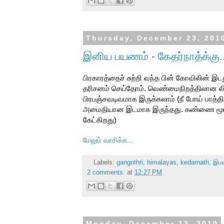
Thursday, December 23, 201
இனிய பயணம் - கேதர்நாத்க்கு.
பிரகாரத்தைச் சுற்றி வந்த பின் கோவிலின் இ
தரிசனம் செய்தோம். வெண்மைநிறத்திலான ல
பிரபஞ்சவடிவமாக இருக்கலாம் (நீ போய் பாத்
அமைதியான இடமாக இருந்தது. கண்ணை மூடி 
கேட்கிறது)
மேலும் வாசிக்க...
Labels:
gangothri
,
himalayas
,
kedarnath
,
இம
2 comments:
at
12:27 PM
Monday, December 13, 2010