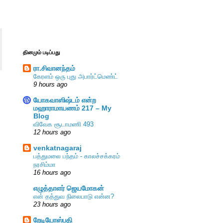
தினமும் படிப்பது
ரா.சிவானந்தம்
கேரளம் ஒரு புது அபார்ட்மெண்ட்
9 hours ago
யோகவாஸிஷ்டம் என்ற
மஹாராமாயணம் 217 – My
Blog
விவேக சூடாமணி 493
12 hours ago
venkatnagaraj
பத்துமலை பந்தம் - காலச்சக்கரம்
நரசிம்மா
16 hours ago
எழுத்தாளர் ஜெயமோகன்
என் தத்துவ நிலைபாடு என்ன?
23 hours ago
றேடியோஸ்பதி