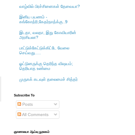
வாழ்வில் பிரச்சினைகள் தேவையா?
இனிய பயணம் -
கங்கோத்ரி,கேதர்நாத்க்கு..9
இடதா, வலதா, இது கோவியாரின்
அரசியலா?
பாட்டுக்கேட்டுக்கிட்டே வேலை
செய்வது.....
ஓட்டுனருக்கு தெரிந்த விஷயம்;
தெரியாத உண்மை
முருகக் கடவுள் தலைமைச் சித்தர்
Subscribe To
Posts
All Comments
ஞானாலயா ஆய்வு நூலகம்