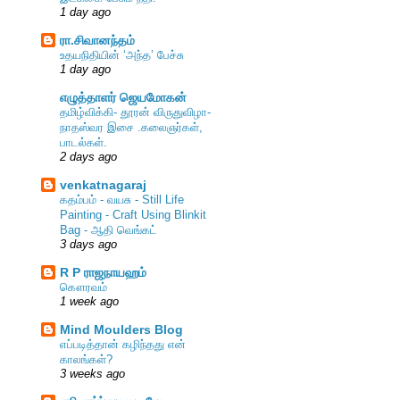
1 day ago
ரா.சிவானந்தம்
உதயநிதியின் ‘அந்த’ பேச்சு
1 day ago
எழுத்தாளர் ஜெயமோகன்
தமிழ்விக்கி- தூரன் விருதுவிழா-
நாதஸ்வர இசை .கலைஞர்கள்,
பாடல்கள்.
2 days ago
venkatnagaraj
கதம்பம் - வயசு - Still Life
Painting - Craft Using Blinkit
Bag - ஆதி வெங்கட்
3 days ago
R P ராஜநாயஹம்
கௌரவம்
1 week ago
Mind Moulders Blog
எப்படித்தான் கழிந்தது என்
காலங்கள்?
3 weeks ago