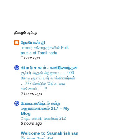
தினமும் படிப்பது
றேடியோஸ்பதி
பாவலர் சகோதரர்களின் Folk
music of Tamil nadu
1 hour ago
வி ம ரி ச ன ம் - காவிரிமைந்தன்
சூப்பர் ஆதவ் அர்ஜுனா …. 900
கோடி ரூபாய் யார் வாங்கினார்கள்
…??? மீண்டும் ‘அப்பா’வை
காணோம் … !!!
2 hours ago
யோகவாஸிஷ்டம் என்ற
மஹாராமாயணம் 217 – My
Blog
அஷ்ட வக்கிர மணிகள் 212
8 hours ago
Welcome to Sramakrishnan
இடக்கை பேசும் நீதி.