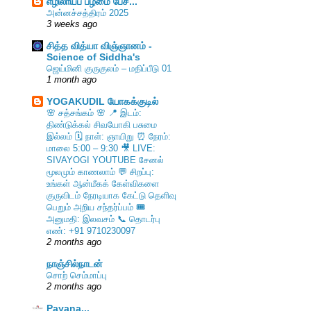
எழிலாய்ப் பழமை பேச...
அன்னச்சத்திரம் 2025
3 weeks ago
சித்த வித்யா விஞ்ஞானம் -
Science of Siddha's
ஜெய்மினி குருகுலம் – மதிப்பீடு 01
1 month ago
YOGAKUDIL யோகக்குடில்
🌸 சத்சங்கம் 🌸 📍 இடம்:
திண்டுக்கல் சிவயோகி பசுமை
இல்லம் 🗓️ நாள்: ஞாயிறு ⏰ நேரம்:
மாலை 5:00 – 9:30 🎥 LIVE:
SIVAYOGI YOUTUBE சேனல்
மூலமும் காணலாம் 💬 சிறப்பு:
உங்கள் ஆன்மீகக் கேள்விகளை
குருவிடம் நேரடியாக கேட்டு தெளிவு
பெறும் அறிய சந்தர்ப்பம் 🎟️
அனுமதி: இலவசம் 📞 தொடர்பு
எண்: +91 9710230097
2 months ago
நாஞ்சில்நாடன்
சொற் செம்மாப்பு
2 months ago
Payana...