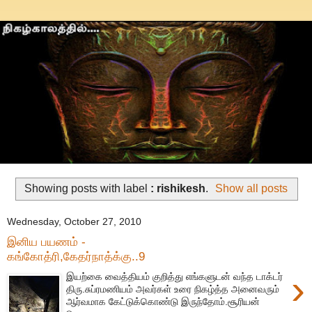
Showing posts with label
: rishikesh
.
Show all posts
Wednesday, October 27, 2010
இனிய பயணம் -
கங்கோத்ரி,கேதர்நாத்க்கு..9
›
இயற்கை வைத்தியம் குறித்து எங்களுடன் வந்த டாக்டர்
திரு.சுப்ரமணியம் அவர்கள் உரை நிகழ்த்த அனைவரும்
ஆர்வமாக கேட்டுக்கொண்டு இருந்தோம்.சூரியன்