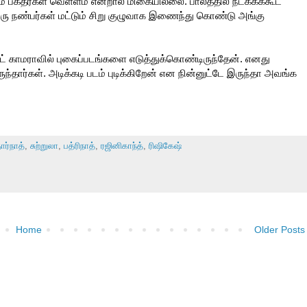
் பக்தர்கள் வெள்ளம் என்றால் மிகையில்லை. பாலத்தில் நடக்கக்கூட
இரு நண்பர்கள் மட்டும் சிறு குழுவாக இணைந்து கொண்டு அங்கு
 காமராவில் புகைப்படங்களை எடுத்துக்கொண்டிருந்தேன். எனது
்தார்கள். அடிக்கடி படம் புடிக்கிறேன் என நின்னுட்டே இருந்தா அவங்க
ார்நாத்
,
சுற்றுலா
,
பத்ரிநாத்
,
ரஜினிகாந்த்
,
ரிஷிகேஷ்
Home
Older Posts