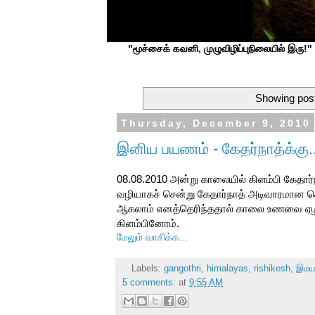
"மூச்சைக் கவனி, முழுவிழிப்புநிலையில் இரு!" ப
Showing post
Thursday, December 9, 2010
இனிய பயணம் - கேதர்நாத்க்கு.
08.08.2010 அன்று காலையில் கிளம்பி கேதார்ந
வழியாகச் சென்று கேதார்நாத் அடிவாரமான கெள
ஆகலாம் எனத்தெரிந்ததால் காலை உணவை ஏழரை 
கிளம்பினோம்.
மேலும் வாசிக்க...
Labels:
gangothri
,
himalayas
,
rishikesh
,
இம
5 comments:
at
9:55 AM