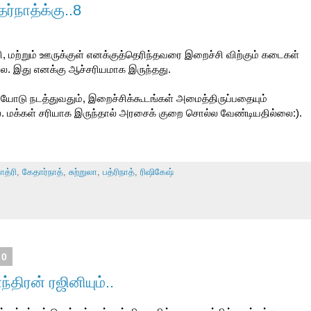
்நாத்க்கு..8
ழி, மற்றும் ஊருக்குள் எனக்குத்தெரிந்தவரை இறைச்சி விற்கும் கடைகள்
ை. இது எனக்கு ஆச்சரியமாக இருந்தது.
ோடு நடத்துவதும், இறைச்சிக்கூடங்கள் அமைத்திருப்பதையும்
ை. மக்கள் சரியாக இருந்தால் அரசைக் குறை சொல்ல வேண்டியதில்லை:).
த்ரி
,
கேதார்நாத்
,
சுற்றுலா
,
பத்ரிநாத்
,
ரிஷிகேஷ்
10
திரன் ரஜினியும்..