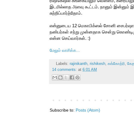
ரிஷிகேஷில் கங்கையிலும் வெள்ளம், கரையிலும
இடமில்லாத அளவு கூட்டம். நானும் இன்னும் 
சுற்றிப்பார்த்தோம்.
என்னுடைய 12 மெகாபிக்ஸல் சோனி சைபர்ஷாட்
நண்பர்கள் சற்று முன்னதாக சென்று கொண்டிருந
என்ன செய்வார்கள். :)
மேலும் வாசிக்க...
Labels:
rajinikanth
,
rishikesh
,
கங்கோத்ரி
,
கேத
14 comments:
at
6:01 AM
Subscribe to:
Posts (Atom)