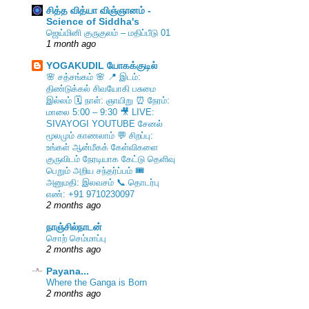
சித்த வித்யா விஞ்ஞானம் -
Science of Siddha's
ஜெய்மினி குருகுலம் – மதிப்பீடு 01
1 month ago
YOGAKUDIL யோகக்குடில்
🌸 சத்சங்கம் 🌸 📍 இடம்:
திண்டுக்கல் சிவயோகி பசுமை
இல்லம் 🗓️ நாள்: ஞாயிறு ⏰ நேரம்:
மாலை 5:00 – 9:30 🎥 LIVE:
SIVAYOGI YOUTUBE சேனல்
மூலமும் காணலாம் 💬 சிறப்பு:
உங்கள் ஆன்மீகக் கேள்விகளை
குருவிடம் நேரடியாக கேட்டு தெளிவு
பெறும் அறிய சந்தர்ப்பம் 🎟️
அனுமதி: இலவசம் 📞 தொடர்பு
எண்: +91 9710230097
2 months ago
நாஞ்சில்நாடன்
சொற் செம்மாப்பு
2 months ago
Payana...
Where the Ganga is Born
2 months ago