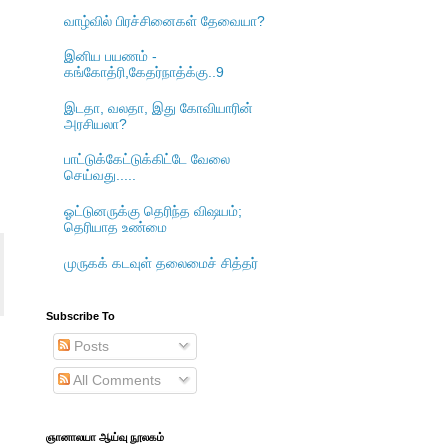
வாழ்வில் பிரச்சினைகள் தேவையா?
இனிய பயணம் -
கங்கோத்ரி,கேதர்நாத்க்கு..9
இடதா, வலதா, இது கோவியாரின்
அரசியலா?
பாட்டுக்கேட்டுக்கிட்டே வேலை
செய்வது.....
ஓட்டுனருக்கு தெரிந்த விஷயம்;
தெரியாத உண்மை
முருகக் கடவுள் தலைமைச் சித்தர்
Subscribe To
Posts
All Comments
ஞானாலயா ஆய்வு நூலகம்