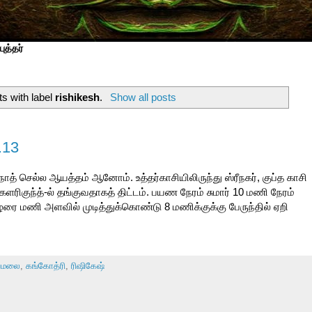
ுத்தர்
s with label
rishikesh
.
Show all posts
.13
ாத் செல்ல ஆயத்தம் ஆனோம். உத்தர்காசியிலிருந்து ஸ்ரீநகர், குப்த காசி
ரிகுந்த்-ல் தங்குவதாகத் திட்டம். பயண நேரம் சுமார் 10 மணி நேரம்
மணி அளவில் முடித்துக்கொண்டு 8 மணிக்குக்கு பேருந்தில் ஏறி
யமலை
,
கங்கோத்ரி
,
ரிஷிகேஷ்