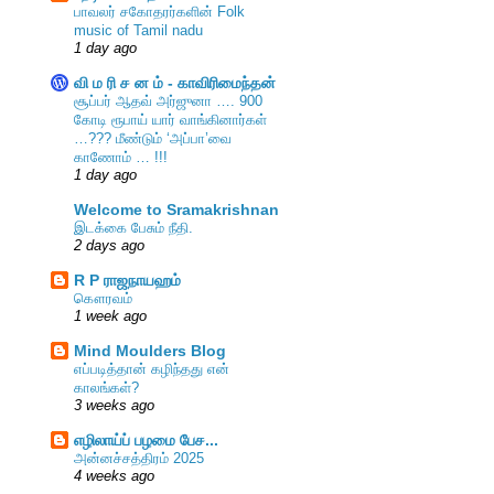
பாவலர் சகோதரர்களின் Folk
music of Tamil nadu
1 day ago
வி ம ரி ச ன ம் - காவிரிமைந்தன்
சூப்பர் ஆதவ் அர்ஜுனா …. 900
கோடி ரூபாய் யார் வாங்கினார்கள்
…??? மீண்டும் ‘அப்பா’வை
காணோம் … !!!
1 day ago
Welcome to Sramakrishnan
இடக்கை பேசும் நீதி.
2 days ago
R P ராஜநாயஹம்
கௌரவம்
1 week ago
Mind Moulders Blog
எப்படித்தான் கழிந்தது என்
காலங்கள்?
3 weeks ago
எழிலாய்ப் பழமை பேச...
அன்னச்சத்திரம் 2025
4 weeks ago