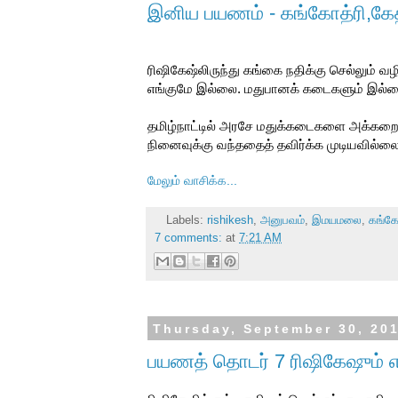
இனிய பயணம் - கங்கோத்ரி,கேதர
ரிஷிகேஷ்லிருந்து கங்கை நதிக்கு செல்லும் வ
எங்குமே இல்லை. மதுபானக் கடைகளும் இல்ல
தமிழ்நாட்டில் அரசே மதுக்கடைகளை அக்கறைய
நினைவுக்கு வந்ததைத் தவிர்க்க முடியவில்ல
மேலும் வாசிக்க...
Labels:
rishikesh
,
அனுபவம்
,
இமயமலை
,
கங்கோ
7 comments:
at
7:21 AM
Thursday, September 30, 20
பயணத் தொடர் 7 ரிஷிகேஷும் எந்