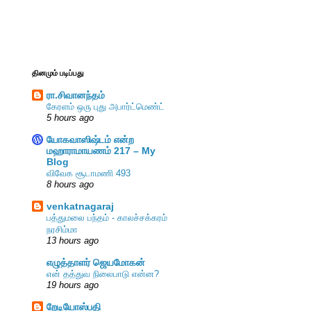
தினமும் படிப்பது
ரா.சிவானந்தம்
கேரளம் ஒரு புது அபார்ட்மெண்ட்
5 hours ago
யோகவாஸிஷ்டம் என்ற
மஹாராமாயணம் 217 – My
Blog
விவேக சூடாமணி 493
8 hours ago
venkatnagaraj
பத்துமலை பந்தம் - காலச்சக்கரம்
நரசிம்மா
13 hours ago
எழுத்தாளர் ஜெயமோகன்
என் தத்துவ நிலைபாடு என்ன?
19 hours ago
றேடியோஸ்பதி