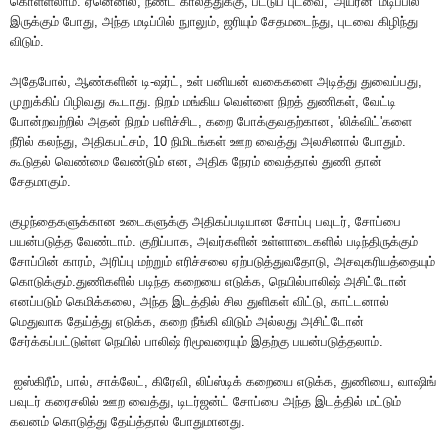
கொள்ளலாம்
.
ஏனெனில்
,
நீண்ட
காலத்துக்கு
,
பட்டுப்
புடவை
, '
அயர்ன்
'
மடிப்பில்
இருக்கும்
போது
,
அந்த
மடிப்பில்
நுாலும்
,
ஜரியும்
சேதமடைந்து
,
புடவை
கிழிந்து
விடும்
.
அதேபோல்
,
ஆண்களின்
டி
-
ஷர்ட்
,
உள்
பனியன்
வகைகளை
அடித்து
துவைப்பது
,
முறுக்கிப்
பிழிவது
கூடாது
.
நிறம்
மங்கிய
வெள்ளை
நிறத்
துணிகள்
,
வேட்டி
போன்றவற்றில்
அதன்
நிறம்
பளிச்சிட
,
கறை
போக்குவதற்கான
, '
லிக்விட்
'
களை
நீரில்
கலந்து
,
அதிகபட்சம்
, 10
நிமிடங்கள்
ஊற
வைத்து
அலசினால்
போதும்
.
கூடுதல்
வெண்மை
வேண்டும்
என
,
அதிக
நேரம்
வைத்தால்
துணி
தான்
சேதமாகும்
.
குழந்தைகளுக்கான
உடைகளுக்கு
அதிகப்படியான
சோப்பு
பவுடர்
,
சோப்பை
பயன்படுத்த
வேண்டாம்
.
குறிப்பாக
,
அவர்களின்
உள்ளாடைகளில்
படிந்திருக்கும்
சோப்பின்
காரம்
,
அரிப்பு
மற்றும்
எரிச்சலை
ஏற்படுத்துவதோடு
,
அசவுகரியத்தையும்
கொடுக்கும்
.
துணிகளில்
படிந்த
கறையை
எடுக்க
,
நெயில்பாலிஷ்
அசிட்டோன்
எனப்படும்
கெமிக்கலை
,
அந்த
இடத்தில்
சில
துளிகள்
விட்டு
,
காட்டனால்
மெதுவாக
தேய்த்து
எடுக்க
,
கறை
நீங்கி
விடும்
அல்லது
அசிட்டோன்
சேர்க்கப்பட்டுள்ள
நெயில்
பாலிஷ்
ரிமூவரையும்
இதற்கு
பயன்படுத்தலாம்
.
ஐஸ்கிரீம்
,
பால்
,
சாக்லேட்
,
கிரேவி
,
லிப்ஸ்டிக்
கறையை
எடுக்க
,
துணியை
,
வாஷிங்
பவுடர்
கரைசலில்
ஊற
வைத்து
,
டிடர்ஜன்ட்
சோப்பை
அந்த
இடத்தில்
மட்டும்
கவனம்
கொடுத்து
தேய்த்தால்
போதுமானது
.