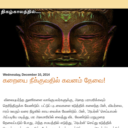
Wednesday, December 10, 2014
கறையை நீக்குவதில் கவனம் தேவை!
விலையுயர்ந்த
துணிகளை
வாங்குபவர்களுக்கு
,
அதை
பராமரிக்கவும்
தெரிந்திருக்க
வேண்டும்
.
பட்டுப்
புடவைகளை
உடுத்திக்
களைந்த
பின்
,
வியர்வை
,
ஈரம்
உலரும்
வரை
நிழலில்
காய
வைக்க
வேண்டும்
.
பின்
, '
அயர்ன்
'
செய்யாமல்
அப்படியே
மடித்து
,
மர
அலமாரியில்
வைத்து
விட
வேண்டும்
.
மறுமுறை
தேவைப்படும்
போது
,
அந்த
சமயத்தில்
எடுத்து
, '
அயர்ன்
'
செய்து
உடுத்திக்