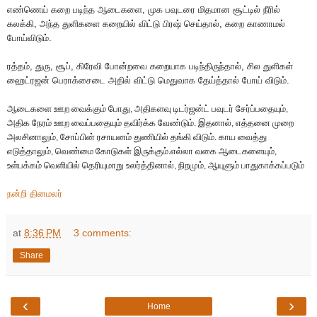
எண்ணெய்
கறை
படிந்த
ஆடைகளை
,
முக
பவுடரை
மிதமான
சூட்டில்
நீரில்
கலக்கி
,
அந்த
துளிகளை
கறையில்
விட்டு
பிரஷ்
செய்தால்
,
கறை
காணாமல்
போய்விடும்
.
ரத்தம்
,
துரு
,
சூப்
,
கிரேவி
போன்றவை
கறையாக
படிந்திருந்தால்
,
சில
துளிகள்
ஹைட்ரஜன்
பெராக்சைடை
அதில்
விட்டு
மெதுவாக
தேய்த்தால்
போய்
விடும்
.
ஆடைகளை
ஊற
வைக்கும்
போது
அதிகளவு
டிடர்ஜன்ட்
பவுடர்
சேர்ப்பதையும்
,
,
அதிக
நேரம்
ஊற
வைப்பதையும்
தவிர்க்க
வேண்டும்
இதனால்
எத்தனை
முறை
.
,
அலசினாலும்
சோப்பின்
ரசாயனம்
துணியில்
தங்கி
விடும்
காய
வைத்து
,
.
எடுத்தாலும்
வெண்மை
கோடுகள்
இருக்கும்
எல்லா
வகை
ஆடைகளையும்
,
.
,
உள்பக்கம்
வெளியில்
தெரியுமாறு
உலர்த்தினால்
நிறமும்
ஆயுளும்
பாதுகாக்கப்படும்
,
,
நன்றி தினமலர்
at
8:36 PM
3 comments:
Share
‹
›
Home