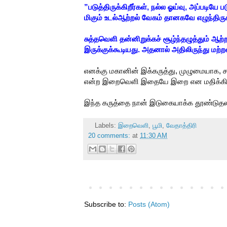
”படுத்திருக்கிறீர்கள், நல்ல ஓய்வு, அப்படியே 
மிகும் உடல்ஆற்றல் வேகம் தானகவே எழுந்திருக
சுத்தவெளி தன்னிறுக்கச் சூழ்ந்தழுத்தும்
இருக்குக்கூடியது. அதனால் அதிலிருந்து மற
எனக்கு மகானின் இக்கருத்து, முழுமையாக, ச
என்ற இறைவெளி இதையே இறை என மதிக்கி
இந்த கருத்தை நான் இடுகையாக்க தூண்டுதலாய
Labels:
இறைவெளி
,
பூமி
,
வேதாத்திரி
20 comments:
at
11:30 AM
Subscribe to:
Posts (Atom)