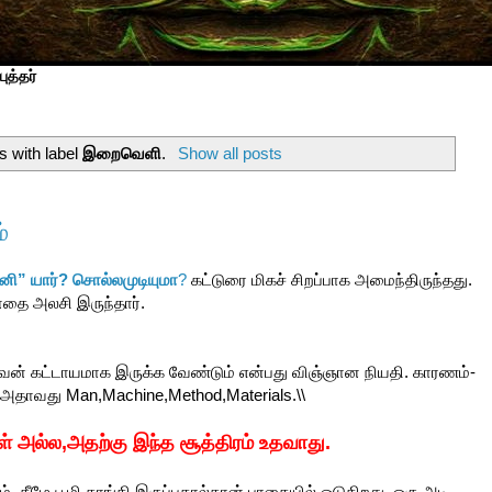
ுத்தர்
s with label
இறைவெளி
.
Show all posts
்
ி” யார்? சொல்லமுடியுமா
?
கட்டுரை மிகச் சிறப்பாக அமைந்திருந்தது.
தை அலசி இருந்தார்.
வன் கட்டாயமாக இருக்க வேண்டும் என்பது விஞ்ஞான நியதி. காரணம்-
அதாவது Man,Machine,Method,Materials.\\
 அல்ல,அதற்கு இந்த சூத்திரம் உதவாது.
, கீழே பூமி தாங்கி இருப்பதால்தான் பாதையில் ஓடுகிறது. ஒரு அடி