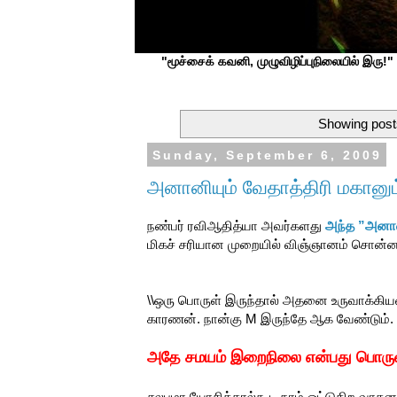
"மூச்சைக் கவனி, முழுவிழிப்புநிலையில் இரு!" ப
Showing post
Sunday, September 6, 2009
அனானியும் வேதாத்திரி மகானும
நண்பர் ரவிஆதித்யா அவர்களது
அந்த ”அனான
மிகச் சரியான முறையில் விஞ்ஞானம் சொன்ன
\\ஒரு பொருள் இருந்தால் அதனை உருவாக்கிய
காரணன். நான்கு M இருந்தே ஆக வேண்டும். 
அதே சமயம் இறைநிலை என்பது பொருள்
சுலபமா யோசித்தால்கூட நாம் ஓட்டுகிற வாகனம்