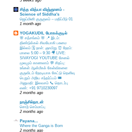
3 weeks ago
சித்த வித்யா விஞ்ஞானம் -
Science of Siddha's
ஜெய்மினி குருகுலம் – மதிப்பீடு 01
1 month ago
YOGAKUDIL யோகக்குடில்
🌸 சத்சங்கம் 🌸 📍 இடம்:
திண்டுக்கல் சிவயோகி பசுமை
இல்லம் 🗓️ நாள்: ஞாயிறு ⏰ நேரம்:
மாலை 5:00 – 9:30 🎥 LIVE:
SIVAYOGI YOUTUBE சேனல்
மூலமும் காணலாம் 💬 சிறப்பு:
உங்கள் ஆன்மீகக் கேள்விகளை
குருவிடம் நேரடியாக கேட்டு தெளிவு
பெறும் அறிய சந்தர்ப்பம் 🎟️
அனுமதி: இலவசம் 📞 தொடர்பு
எண்: +91 9710230097
2 months ago
நாஞ்சில்நாடன்
சொற் செம்மாப்பு
2 months ago
Payana...
Where the Ganga is Born
2 months ago