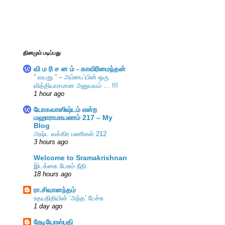
தினமும் படிப்பது
வி ம ரி ச ன ம் - காவிரிமைந்தன்
” வயது ” – அம்பை’யின் ஒரு
வித்தியாசமான அனுபவம் … !!!
1 hour ago
யோகவாஸிஷ்டம் என்ற
மஹாராமாயணம் 217 – My
Blog
அஷ்ட வக்கிர மணிகள் 212
3 hours ago
Welcome to Sramakrishnan
இடக்கை பேசும் நீதி.
18 hours ago
ரா.சிவானந்தம்
உதயநிதியின் ‘அந்த’ பேச்சு
1 day ago
றேடியோஸ்பதி