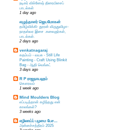
நடிகர் விக்னேஷ் திரையிசைப்
பாடல்கள்
1 day ago
எழுத்தாளர் ஜெயமோகன்
தமிழ்விக்கி- தூரன் விருதுவிழா-
நாதஸ்வர இசை .கலைஞர்கள்,
பாடல்கள்.
2 days ago
venkatnagaraj
கதம்பம் - வயசு - Still Life
Painting - Craft Using Blinkit
Bag - ஆதி வெங்கட்
3 days ago
R P ராஜநாயஹம்
கௌரவம்
1 week ago
Mind Moulders Blog
எப்படித்தான் கழிந்தது என்
காலங்கள்?
3 weeks ago
எழிலாய்ப் பழமை பேச...
அன்னச்சத்திரம் 2025