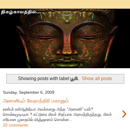
Showing posts with label
பூமி
.
Show all posts
Sunday, September 6, 2009
அனானியும் வேதாத்திரி மகானும்
›
நண்பர் ரவிஆதித்யா அவர்களது அந்த ”அனானி” யார்?
சொல்லமுடியுமா ? கட்டுரை மிகச் சிறப்பாக அமைந்திருந்தது. மிகச்
சரியான முறையில் விஞ்ஞானம் சொன்ன...
20 comments: