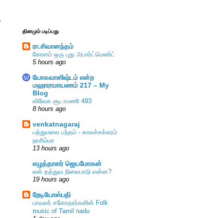
ை
தினமும் படிப்பது
ரா.சிவானந்தம்
கேரளம் ஒரு புது அபார்ட்மெண்ட்
5 hours ago
யோகவாஸிஷ்டம் என்ற
மஹாராமாயணம் 217 – My
Blog
விவேக சூடாமணி 493
8 hours ago
venkatnagaraj
பத்துமலை பந்தம் - காலச்சக்கரம்
நரசிம்மா
13 hours ago
எழுத்தாளர் ஜெயமோகன்
என் தத்துவ நிலைபாடு என்ன?
19 hours ago
றேடியோஸ்பதி
பாவலர் சகோதரர்களின் Folk
music of Tamil nadu