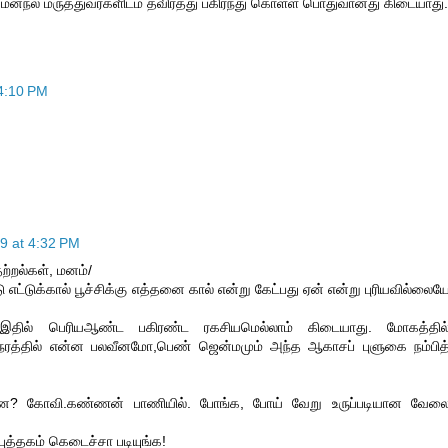
ல மருத்துவர்களிடம் தவிர்த்து பகிர்ந்து கொள்ள பொதுவானது கிடையாது.
4:10 PM
9 at 4:32 PM
தற்றல்கள், மனம்/
எட்டுக்கால் பூச்சிக்கு எத்தனை கால் என்று கேட்பது ஏன் என்று புரியவில்லைய
ல் பெரியஆண்ட பகிரண்ட ரகசியமெல்லாம் கிடையாது. மோகத்தில
ரத்தில் என்ன பலவீனமோ,பெண் ஜென்மமும் அந்த ஆகாசப் புளுகை நம்பித
ன்ன? கோவி.கண்ணன் பாணியில். போங்க, போய் வேறு உருப்படியான வேல
புத்தகம் கெடைச்சா படியுங்க!