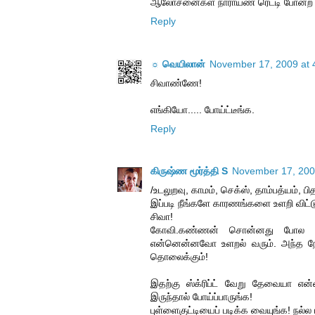
ஆலோசனைகள் நாராயண ரெட்டி போன்ற மனந
Reply
☼ வெயிலான்
November 17, 2009 at 
சிவாண்ணே!
எங்கியோ..... போய்ட்டீங்க.
Reply
கிருஷ்ண மூர்த்தி S
November 17, 200
/உடலுறவு, காமம், செக்ஸ், தாம்பத்யம், பி
இப்படி நீங்களே காரணங்களை உளறி விட்டு 
சிவா!
கோவி.கண்ணன் சொன்னது போல இதி
என்னென்னவோ உளறல் வரும். அந்த நே
தொலைக்கும்!
இதற்கு ஸ்க்ரிப்ட் வேறு தேவையா எ
இருந்தால் போய்ப்பாருங்க!
புள்ளைகுட்டியைப் படிக்க வையுங்க! நல்ல 