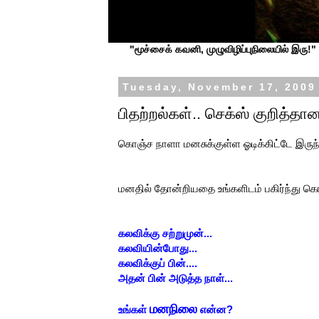
"மூச்சைக் கவனி, முழுவிழிப்புநிலையில் இரு!" ப
Tuesday, November 17, 2009
பிதற்றல்கள்.. செக்ஸ் குறித்தா
கொஞ்ச நாளா மனசுக்குள்ள ஓடிக்கிட்டே இருந்த
மனதில் தோன்றியதை உங்களிடம் பகிர்ந்து க
கலவிக்கு சற்றுமுன்...
கலவியின்போது...
கலவிக்குப் பின்....
அதன் பின் அடுத்த நாள்...
மனநிலை
உங்கள்
என்ன?