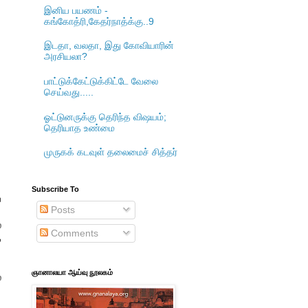
இனிய பயணம் -
கங்கோத்ரி,கேதர்நாத்க்கு..9
இடதா, வலதா, இது கோவியாரின்
அரசியலா?
பாட்டுக்கேட்டுக்கிட்டே வேலை
செய்வது.....
ஓட்டுனருக்கு தெரிந்த விஷயம்;
தெரியாத உண்மை
முருகக் கடவுள் தலைமைச் சித்தர்
Subscribe To
ே
Posts
்
Comments
்
ஞானாலயா ஆய்வு நூலகம்
ை