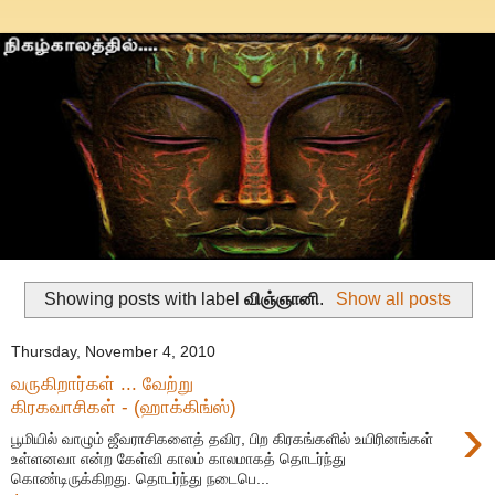
Showing posts with label
விஞ்ஞானி
.
Show all posts
Thursday, November 4, 2010
வருகிறார்கள் ... வேற்று
கிரகவாசிகள் - (ஹாக்கிங்ஸ்)
›
பூமியில் வாழும் ஜீவராசிகளைத் தவிர, பிற கிரகங்களில் உயிரினங்கள்
உள்ளனவா என்ற கேள்வி காலம் காலமாகத் தொடர்ந்து
கொண்டிருக்கிறது. தொடர்ந்து நடைபெ...