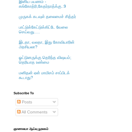
இனிய பயணம் -
கங்கோத்ரி,கேதர்நாத்க்கு..9
முருகக் கடவுள் தலைமைச் சித்தர்
பாட்டுக்கேட்டுக்கிட்டே வேலை
செய்வது.....
இடதா, வலதா, இது கோவியாரின்
அரசியலா?
ஓட்டுனருக்கு தெரிந்த விஷயம்;
தெரியாத உண்மை
மனிதன் ஏன் மாமிசம் சாப்பிடக்
கூடாது?
Subscribe To
Posts
All Comments
ஞானாலயா ஆய்வு நூலகம்