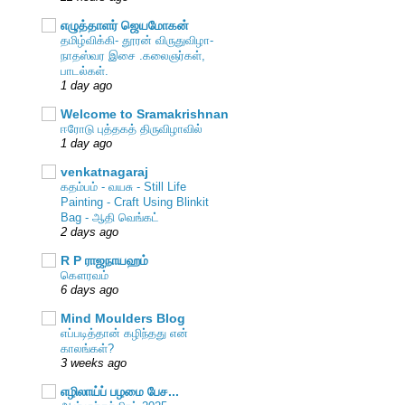
எழுத்தாளர் ஜெயமோகன்
தமிழ்விக்கி- தூரன் விருதுவிழா-
நாதஸ்வர இசை .கலைஞர்கள்,
பாடல்கள்.
1 day ago
Welcome to Sramakrishnan
ஈரோடு புத்தகத் திருவிழாவில்
1 day ago
venkatnagaraj
கதம்பம் - வயசு - Still Life
Painting - Craft Using Blinkit
Bag - ஆதி வெங்கட்
2 days ago
R P ராஜநாயஹம்
கௌரவம்
6 days ago
Mind Moulders Blog
எப்படித்தான் கழிந்தது என்
காலங்கள்?
3 weeks ago
எழிலாய்ப் பழமை பேச...