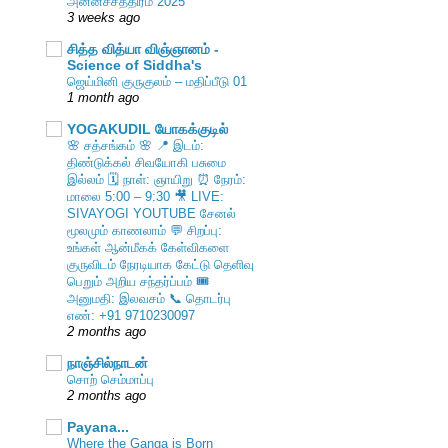
அன்னச்சத்திரம் 2025
3 weeks ago
சித்த வித்யா விஞ்ஞானம் -
Science of Siddha's
ஜெய்மினி குருகுலம் – மதிப்பீடு 01
1 month ago
YOGAKUDIL யோகக்குடில்
🌸 சத்சங்கம் 🌸 📍 இடம்:
திண்டுக்கல் சிவயோகி பசுமை
இல்லம் 🗓️ நாள்: ஞாயிறு ⏰ நேரம்:
மாலை 5:00 – 9:30 🎥 LIVE:
SIVAYOGI YOUTUBE சேனல்
மூலமும் காணலாம் 💬 சிறப்பு:
உங்கள் ஆன்மீகக் கேள்விகளை
குருவிடம் நேரடியாக கேட்டு தெளிவு
பெறும் அறிய சந்தர்ப்பம் 🎟️
அனுமதி: இலவசம் 📞 தொடர்பு
எண்: +91 9710230097
2 months ago
நாஞ்சில்நாடன்
சொற் செம்மாப்பு
2 months ago
Payana...
Where the Ganga is Born