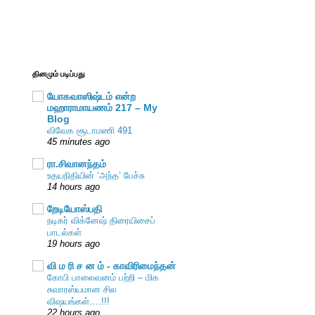
தினமும் படிப்பது
யோகவாஸிஷ்டம் என்ற
மஹாராமாயணம் 217 – My
Blog
விவேக சூடாமணி 491
45 minutes ago
ரா.சிவானந்தம்
உதயநிதியின் ‘அந்த’ பேச்சு
14 hours ago
றேடியோஸ்பதி
நடிகர் விக்னேஷ் திரையிசைப்
பாடல்கள்
19 hours ago
வி ம ரி ச ன ம் - காவிரிமைந்தன்
கோபி பாலைவனம் பற்றி – மிக
சுவாரஸ்யமான சில
விஷயங்கள்….!!!
22 hours ago