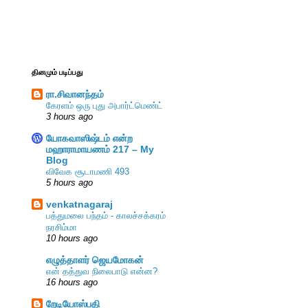
தினமும் படிப்பது
ரா.சிவானந்தம்
கேரளம் ஒரு புது அபார்ட்மெண்ட்
3 hours ago
யோகவாஸிஷ்டம் என்ற
மஹாராமாயணம் 217 – My
Blog
விவேக சூடாமணி 493
5 hours ago
venkatnagaraj
பத்துமலை பந்தம் - காலச்சக்கரம்
நரசிம்மா
10 hours ago
எழுத்தாளர் ஜெயமோகன்
என் தத்துவ நிலைபாடு என்ன?
16 hours ago
றேடியோஸ்பதி