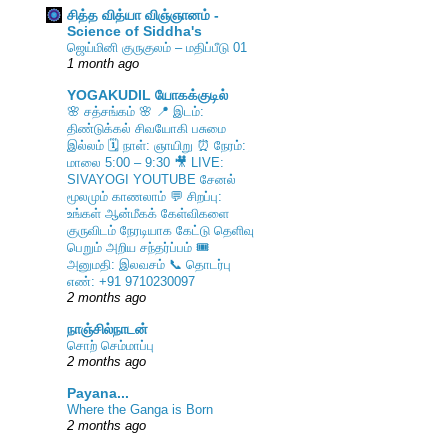
சித்த வித்யா விஞ்ஞானம் -
Science of Siddha's
ஜெய்மினி குருகுலம் – மதிப்பீடு 01
1 month ago
YOGAKUDIL யோகக்குடில்
🌸 சத்சங்கம் 🌸 📍 இடம்:
திண்டுக்கல் சிவயோகி பசுமை
இல்லம் 🗓️ நாள்: ஞாயிறு ⏰ நேரம்:
மாலை 5:00 – 9:30 🎥 LIVE:
SIVAYOGI YOUTUBE சேனல்
மூலமும் காணலாம் 💬 சிறப்பு:
உங்கள் ஆன்மீகக் கேள்விகளை
குருவிடம் நேரடியாக கேட்டு தெளிவு
பெறும் அறிய சந்தர்ப்பம் 🎟️
அனுமதி: இலவசம் 📞 தொடர்பு
எண்: +91 9710230097
2 months ago
நாஞ்சில்நாடன்
சொற் செம்மாப்பு
2 months ago
Payana...
Where the Ganga is Born
2 months ago