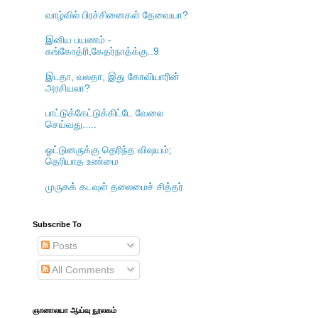
வாழ்வில் பிரச்சினைகள் தேவையா?
இனிய பயணம் -
கங்கோத்ரி,கேதர்நாத்க்கு..9
இடதா, வலதா, இது கோவியாரின்
அரசியலா?
பாட்டுக்கேட்டுக்கிட்டே வேலை
செய்வது.....
ஓட்டுனருக்கு தெரிந்த விஷயம்;
தெரியாத உண்மை
முருகக் கடவுள் தலைமைச் சித்தர்
Subscribe To
Posts
All Comments
ஞானாலயா ஆய்வு நூலகம்