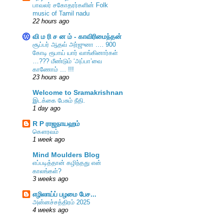
பாவலர் சகோதரர்களின் Folk
music of Tamil nadu
22 hours ago
வி ம ரி ச ன ம் - காவிரிமைந்தன்
சூப்பர் ஆதவ் அர்ஜுனா …. 900
கோடி ரூபாய் யார் வாங்கினார்கள்
…??? மீண்டும் ‘அப்பா’வை
காணோம் … !!!
23 hours ago
Welcome to Sramakrishnan
இடக்கை பேசும் நீதி.
1 day ago
R P ராஜநாயஹம்
கௌரவம்
1 week ago
Mind Moulders Blog
எப்படித்தான் கழிந்தது என்
காலங்கள்?
3 weeks ago
எழிலாய்ப் பழமை பேச...
அன்னச்சத்திரம் 2025
4 weeks ago