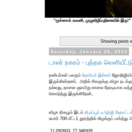
"மூச்சைக் கவனி, முழுவிழிப்புநிலையில் இரு!" ப
Showing posts w
Saturday, January 26, 2013
டாலர் நகரம் - புத்தக வெளியீட்ட
நண்பர்கள் பலரும்
தேவியர் இல்லம்
ஜோதிஜியின்
இருக்கின்றனர். அதில் சிலருக்கு விழா நடக்
நல்லது, நாளை ஞாயிறு காலை நேரடியாக வந்து
கொடுத்து இருக்கிறேன்,
விழா நிகழும் இடம்
திருப்பூர் டிஆர்ஜி ஹோட்ட
சுமார் 700 மீட்டர் தூரத்தில் கிழக்குப் பார்த்த
11.092603, 77.346939