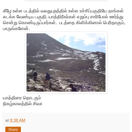
கீழே உள்ள படத்தில் வலதுபுறத்தில் உள்ள உச்சிப்பகுதியே நாங்கள்
கடக்க வேண்டிய பகுதி. யாத்திரீகர்கள் எறும்பு சாரிபோல் ஊர்ந்து
சென்று கொண்டிருப்பார்கள். படத்தை கிளிக்கினால் பெரிதாகும்,
பாருங்களேன்.
யாத்திரை தொடரும்
நிகழ்காலத்தில் சிவா
at
8:38 AM
Share