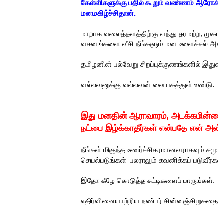
கேள்விகளுக்கு பதில் கூறும் வண்ணம் ஆரோக
மனமகிழ்ச்சிதான்.
மாறாக வலைத்தளத்திற்கு வந்து தரமற்ற, முகம
வசனங்களை வீசி நீங்களும் மன உளைச்சல் அட
தமிழனின் பல்வேறு சிறப்புக்குணங்களில் இதுவு
வல்லவனுக்கு வல்லவன் வையகத்துள் உண்டு.
இது மனதின் ஆராவாரம், அடக்கமின்மை
நட்பை இழ்க்காதீர்கள் என்பதே என் அ
நீங்கள் மிகுந்த உணர்ச்சிகரமானவராகவும் சம
செயல்படுங்கள். பலராலும் கவனிக்கப் படுவீர்க
இதோ கீழே கொடுத்த சுட்டிகளைப் பாருங்கள்.
எதிர்வினையாற்றிய நண்பர் சின்னஞ்சிறுகதைக