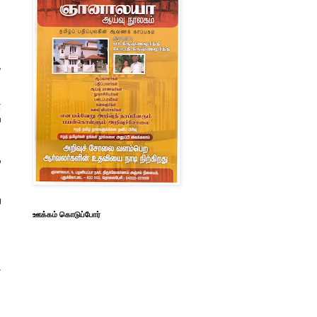
,
்
ய
ை
ு
ஊக்கம் கொடுப்போர்
.