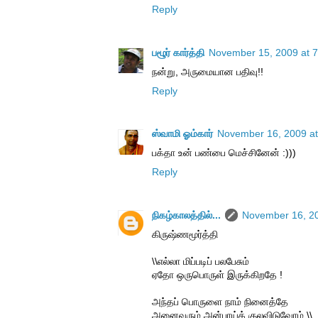
Reply
பழூர் கார்த்தி
November 15, 2009 at 
நன்று, அருமையான பதிவு!!
Reply
ஸ்வாமி ஓம்கார்
November 16, 2009 at
பக்தா உன் பண்பை மெச்சினேன் :)))
Reply
நிகழ்காலத்தில்...
November 16, 20
கிருஷ்ணமூர்த்தி
\\எல்லா மிப்படிப் பலபேசும்
ஏதோ ஒருபொருள் இருக்கிறதே !
அந்தப் பொருளை நாம் நினைத்தே
அனைவரும் அன்பாய்க் குலவிடுவோம்.\\