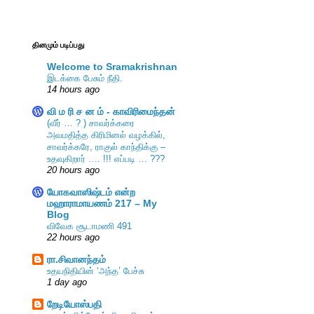
தினமும் படிப்பது
Welcome to Sramakrishnan
இடக்கை பேசும் நீதி.
14 hours ago
வி ம ரி ச ன ம் - காவிரிமைந்தன்
(வீர் … ? ) சாவர்க்கரை
அவமதித்த கிரிமினல் வழக்கில்,
சாவர்க்கரே, ராகுல் காந்திக்கு –
உதவுகிறார் …. !!! எப்படி … ???
20 hours ago
யோகவாஸிஷ்டம் என்ற
மஹாராமாயணம் 217 – My
Blog
விவேக சூடாமணி 491
22 hours ago
ரா.சிவானந்தம்
உதயநிதியின் ‘அந்த’ பேச்சு
1 day ago
றேடியோஸ்பதி