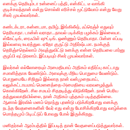
எனக்கு தெரியும்டா உன்னைப் பத்தி, என்கிட்ட டீ வாங்கி
குடிச்சவந்தான் என்று சொல்லி எரிச்சல் மூட்டுவோம் என்று வேறு
சிலர் முயல்வார்கள்.
கண்டக்டரா, கன்னடமா, தமிழ், இங்கிலீஷ், ஃப்ரெஞ்ச் எதுவும்
தெரியாதா. டான்ஸ் வராதா...நாவல் படிக்கிற பழக்கம் இல்லையா.
ஸ்கேட்டிங், ரைஃபிள் ஷுட்டிங். ஒண்ணும் தெரியாதா. பின்ன எப்படி
இவ்வளவு உயரத்துல. ஏதோ குருட்டு அதிர்ஷ்டமா. நமக்குத்
தெரிஞ்சதெல்லாம் அவுத்துவிட்டு உனக்கு என்ன தெரியலை பார்னு
குழப்பி வுட்டுரலாம். இப்படியும் சிலர் முயல்வார்கள்.
இவர்கள் எல்லோரையும் அமைதியாய் அதிகம் எதிர்ப்பு காட்டாது
சமாளித்தாக வேண்டும். அளவுக்கு மீறிய பொறுமை வேண்டும்.
பொறுமையே சிறிதும் இல்லாத நான் வன்முறையாய்,
வலுக்கட்டாயமாய் மெளனத்தை-அமைதியை வரவழைத்துக்
கொள்கிறேன். சில சமயம் சிதறடித்து விடுகிறேன். நான் பெரிய
தத்துவவாதியில்லை, நான் அதிகம் புத்தகம் படித்ததில்லை.
ஆனால் இரவில் மனம் நொந்து புரண்டு படுக்கிறபோது எனக்கு
நடந்த வேதனைகளின் வேர் எது என்று யோசிக்கிறபோது வாழ்க்கை
மொத்தமும் பிடிபட்டுப் போவது போல் இருக்கிறது.
மனிதர்கள் ஆரம்பத்தில் இப்படித் தான் வேதனைப்படுத்துவார்கள்.