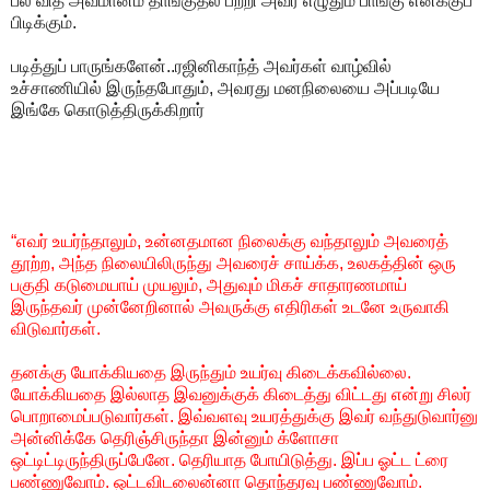
பல வித அவமானம் தாங்குதல் பற்றி அவர் எழுதும் பாங்கு எனக்குப்
பிடிக்கும்.
படித்துப் பாருங்களேன்..ரஜினிகாந்த் அவர்கள் வாழ்வில்
உச்சாணியில் இருந்தபோதும், அவரது மனநிலையை அப்படியே
இங்கே கொடுத்திருக்கிறார்
“எவர் உயர்ந்தாலும், உன்னதமான நிலைக்கு வந்தாலும் அவரைத்
தூற்ற, அந்த நிலையிலிருந்து அவரைச் சாய்க்க, உலகத்தின் ஒரு
பகுதி கடுமையாய் முயலும், அதுவும் மிகச் சாதாரணமாய்
இருந்தவர் முன்னேறினால் அவருக்கு எதிரிகள் உடனே உருவாகி
விடுவார்கள்.
தனக்கு யோக்கியதை இருந்தும் உயர்வு கிடைக்கவில்லை.
யோக்கியதை இல்லாத இவனுக்குக் கிடைத்து விட்டது என்று சிலர்
பொறாமைப்படுவார்கள். இவ்வளவு உயரத்துக்கு இவர் வந்துடுவார்னு
அன்னிக்கே தெரிஞ்சிருந்தா இன்னும் க்ளோசா
ஒட்டிட்டிருந்திருப்பேனே. தெரியாத போயிடுத்து. இப்ப ஓட்ட ட்ரை
பண்ணுவோம். ஒட்டவிடலைன்னா தொந்தரவு பண்ணுவோம்.