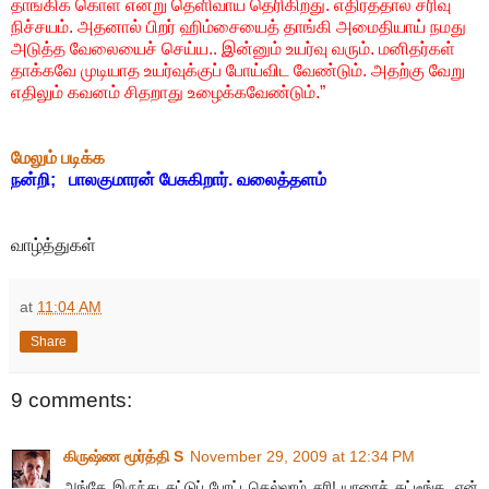
தாங்கிக் கொள் என்று தெளிவாய் தெரிகிறது. எதிர்த்தால் சரிவு
நிச்சயம். அதனால் பிறர் ஹிம்சையைத் தாங்கி அமைதியாய் நமது
அடுத்த வேலையைச் செய்ய.. இன்னும் உயர்வு வரும். மனிதர்கள்
தாக்கவே முடியாத உயர்வுக்குப் போய்விட வேண்டும். அதற்கு வேறு
எதிலும் கவனம் சிதறாது உழைக்கவேண்டும்.”
மேலும் படிக்க
நன்றி; பாலகுமாரன் பேசுகிறார். வலைத்தளம்
வாழ்த்துகள்
at
11:04 AM
Share
9 comments:
கிருஷ்ண மூர்த்தி S
November 29, 2009 at 12:34 PM
அங்கே இருந்து சுட்டுப் போட்டதெல்லாம் சரி! யாரைச் சுட்டீங்க, ஏன்