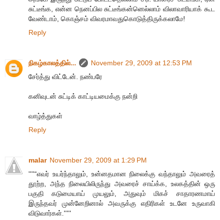
சுட்டீங்க, என்ன நெனப்பில சுட்டீங்கன்னெல்லாம் விலாவாரியாக் கூட
வேண்டாம், கொஞ்சம் விவரமாவதுகொடுத்திருக்கலாமே!
Reply
நிகழ்காலத்தில்...
November 29, 2009 at 12:53 PM
சேர்த்து விட்டேன். நண்பரே
கனிவுடன் சுட்டிக் காட்டியமைக்கு நன்றி
வாழ்த்துகள்
Reply
malar
November 29, 2009 at 1:29 PM
''''“எவர் உயர்ந்தாலும், உன்னதமான நிலைக்கு வந்தாலும் அவரைத்
தூற்ற, அந்த நிலையிலிருந்து அவரைச் சாய்க்க, உலகத்தின் ஒரு
பகுதி கடுமையாய் முயலும், அதுவும் மிகச் சாதாரணமாய்
இருந்தவர் முன்னேறினால் அவருக்கு எதிரிகள் உடனே உருவாகி
விடுவார்கள்.'''''