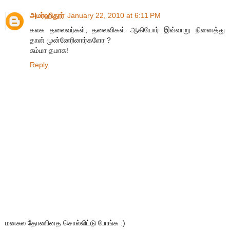
அமர்ஹிதூர்
January 22, 2010 at 6:11 PM
கலக தலைவர்கள், தலைவிகள் ஆகியோர் இவ்வாறு நினைத்து
தான் முன்னேரினார்களோ ?
சும்மா தமாசு!
Reply
மனசுல தோணினத சொல்லிட்டு போங்க :)