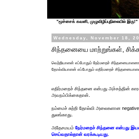
"மூச்சைக் கவனி, முழுவிழிப்புநிலையில் இரு!" ப
Wednesday, November 18, 2
சிந்தனையை மாற்றுங்கள், சிக்க
வெற்றியாளன் எப்போதும் நேர்மறைச் சிந்தனையாளனா
தோல்வியாளன் எப்போதும் எதிர்மறைச் சிந்தனையாள
எதிர்மறைச் சிந்தனை என்பது அச்சத்தின் கார
அவநம்பிக்கைதான்.
நம்மைச் சுற்றி தோல்வி அலைகளான negative 
துலங்காது.
அதேசமயம்
நேர்மறைச் சிந்தனை என்பது இயல
செய்வதால்தான் வரக்கூடியது.