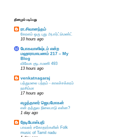
தினமும் படிப்பது
ரா.சிவானந்தம்
கேரளம் ஒரு புது அபார்ட்மெண்ட்
10 hours ago
யோகவாஸிஷ்டம் என்ற
மஹாராமாயணம் 217 – My
Blog
விவேக சூடாமணி 493
13 hours ago
venkatnagaraj
பத்துமலை பந்தம் - காலச்சக்கரம்
நரசிம்மா
17 hours ago
எழுத்தாளர் ஜெயமோகன்
என் தத்துவ நிலைபாடு என்ன?
1 day ago
றேடியோஸ்பதி
பாவலர் சகோதரர்களின் Folk
music of Tamil nadu