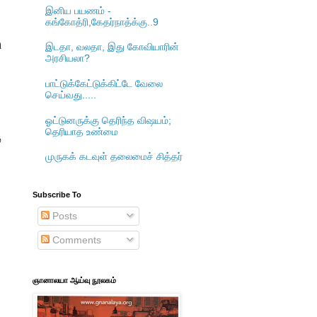
இனிய பயணம் -
கங்கோத்ரி,கேதர்நாத்க்கு..9
ி
இடதா, வலதா, இது கோவியாரின்
அரசியலா?
பாட்டுக்கேட்டுக்கிட்டே வேலை
செய்வது.....
ஓட்டுனருக்கு தெரிந்த விஷயம்;
தெரியாத உண்மை
்
முருகக் கடவுள் தலைமைச் சித்தர்
Subscribe To
Posts
Comments
ஞானாலயா ஆய்வு நூலகம்