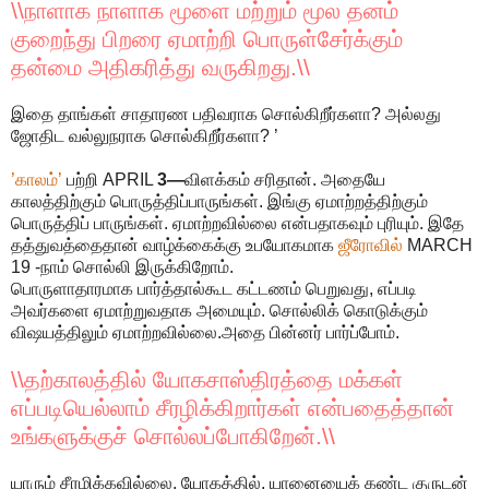
\\நாளாக நாளாக மூளை மற்றும் மூல தனம்
குறைந்து பிறரை ஏமாற்றி பொருள்சேர்க்கும்
தன்மை அதிகரித்து வருகிறது.\\
இதை தாங்கள் சாதாரண பதிவராக சொல்கிறீர்களா? அல்லது
ஜோதிட வல்லுநராக சொல்கிறீர்களா? ’
’காலம்’
பற்றி APRIL
3—
விளக்கம் சரிதான். அதையே
காலத்திற்கும் பொருத்திப்பாருங்கள். இங்கு ஏமாற்றத்திற்கும்
பொருத்திப் பாருங்கள். ஏமாற்றவில்லை என்பதாகவும் புரியும். இதே
தத்துவத்தைதான் வாழ்க்கைக்கு உபயோகமாக
ஜீரோவில்
MARCH
19 -நாம் சொல்லி இருக்கிறோம்.
பொருளாதாரமாக பார்த்தால்கூட கட்டணம் பெறுவது, எப்படி
அவர்களை ஏமாற்றுவதாக அமையும். சொல்லிக் கொடுக்கும்
விஷயத்திலும் ஏமாற்றவில்லை.அதை பின்னர் பார்ப்போம்.
\\தற்காலத்தில் யோகசாஸ்திரத்தை மக்கள்
எப்படியெல்லாம் சீரழிக்கிறார்கள் என்பதைத்தான்
உங்களுக்குச் சொல்லப்போகிறேன்.\\
யாரும் சீரழிக்கவில்லை. யோகத்தில், யானையைக் கண்ட குருடன்