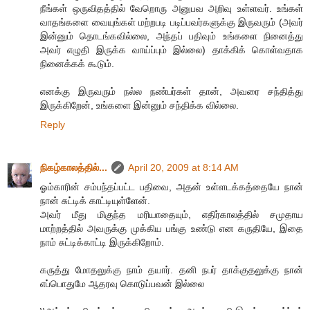
நீங்கள் ஒருவிதத்தில் வேறொரு அனுபவ அறிவு உள்ளவர். உங்கள்
வாதங்களை வையுங்கள் மற்றபடி படிப்பவர்களுக்கு இருவரும் (அவர்
இன்னும் தொடங்கவில்லை, அந்தப் பதிவும் உங்களை நினைத்து
அவர் எழுதி இருக்க வாய்ப்பும் இல்லை) தாக்கிக் கொள்வதாக
நினைக்கக் கூடும்.
எனக்கு இருவரும் நல்ல நண்பர்கள் தான், அவரை சந்தித்து
இருக்கிறேன், உங்களை இன்னும் சந்திக்க வில்லை.
Reply
நிகழ்காலத்தில்...
April 20, 2009 at 8:14 AM
ஓம்காரின் சம்பந்தப்பட்ட பதிவை, அதன் உள்ளடக்கத்தையே நான்
நான் சுட்டிக் காட்டியுள்ளேன்.
அவர் மீது மிகுந்த மரியாதையும், எதிர்காலத்தில் சமுதாய
மாற்றத்தில் அவருக்கு முக்கிய பங்கு உண்டு என கருதியே, இதை
நாம் சுட்டிக்காட்டி இருக்கிறோம்.
கருத்து மோதலுக்கு நாம் தயார். தனி நபர் தாக்குதலுக்கு நான்
எப்பொதுமே ஆதரவு கொடுப்பவன் இல்லை