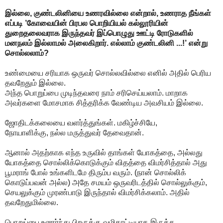
இல்லை, குண்டலினியை உணரவில்லை என்றால், உணராத நீங்கள்
எப்படி ’கோவையின் பிரபல பொறியியல் கல்லூரியின்
துறைதலைவராக இருந்தவர் இப்பொழுது ஊட்டி ரோடுகளில்
மனநலம் இல்லாமல் அலைகிறார். எல்லாம் குண்டலினி ...!’ என்று
சொல்லலாம்?
உண்மையை சரியாக ஒருவர் சொல்லவில்லை எனில் அதில் பெரிய
தவறேதும் இல்லை.
அந்த பொறுப்பை முடிந்தவரை நாம் சரிசெய்யலாம். மாறாக
அவர்களை மோசமாக சித்தரிக்க வேண்டிய அவசியம் இல்லை.
ஜோதிடக்கலையை வளர்த்துங்கள். மகிழ்ச்சியே,
நோயாளிக்கு, நல்ல மருத்துவர் தேவைதான்.
ஆனால் அதற்காக எந்த உருவில் தாங்கள் யோகத்தை, அல்லது
யோகத்தை சொல்லிக்கொடுக்கும் விதத்தை விமர்சித்தால் அது
பூமராங் போல் உங்களிடமே திரும்ப வரும். (நான் சொல்லிக்
கொடுப்பவன் அல்ல) அதே சமயம் ஒருவரிடத்தில் சொல்லுக்கும்,
செயலுக்கும் முரண்பாடு இருந்தால் விமர்சிக்கலாம். அதில்
தவறேதுமில்லை.
பொறுப்பை உணர்ந்து பிறருக்கு வழிகாட்டியாக இருக்க