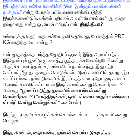
இத்தனை நாள் நாம் வெளியே மட்டுமே பார்த்து பழகியிருக்கிறோம்.
இப்பத்தானே உள்ளே கவனிக்கிறீங்க, இன்னும் பல விசயங்கள்
நடக்கும்,”
என்று யோகம் பயில்பவரை ஊக்கப்படுத்தி
இருக்கவேண்டும். உங்கள் பதிலால் அவன் யோகம் என்பது ஏதோ
தவறானது என்று ஓடியே போயிருப்பான்.
திருப்தியா?
உங்களுக்கு தெரியாதா உள்ளே ஒளி தெரிவது, யோகத்தில் PRE
KG மாதிரிதானே என்று.?
என் ஜாதகத்தை பார்த்த ஜோதிடர் ஒருவர் இந்த அமைப்பிற்கு
இந்நேரம் புல் பூண்டு முளைத்து பூத்திருக்கவேண்டுமே? என்று
அதிர்ச்சியடைந்தார். சரி உங்களிடம் நான் வந்து, இது பற்றி
கேட்டால், “ஜாதகத்தைக் கொடுங்கள். அவர் கணிப்பில் தவறு ஏற்பட
வாய்ப்பில்லை. நல்ல நிலையில் இருப்பதற்கான ஏதோ ஒரு கணிப்பு
அவரால் கவனிக்கப்படாமல் இருக்கலாம் என்று சொல்வீர்களா?”
அல்லது
“பூவைப் பறித்து தலையில் வையுங்கள் என்று
சொல்வீர்களா? (“காத்திருங்கள், ஒளி பச்சையானதும் வண்டியை
ஸ்டார்ட் செய்து செல்லுங்கள்”
என்பேன்.)
இதற்கு நமது பேச்சுவழக்கில் சொன்னால் ‘எ……த்தாளம்’ என்று
பொருள்.
இந்த கிண்டல், நையாண்டி, தங்கள் செயல்பாடுகளுக்கு