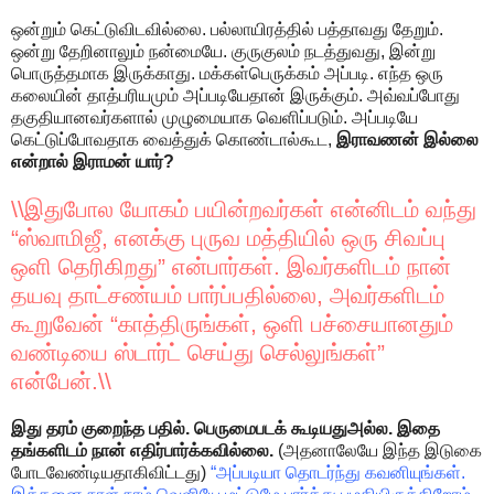
ஒன்றும் கெட்டுவிடவில்லை. பல்லாயிரத்தில் பத்தாவது தேறும்.
ஒன்று தேறினாலும் நன்மையே. குருகுலம் நடத்துவது, இன்று
பொருத்தமாக இருக்காது. மக்கள்பெருக்கம் அப்படி. எந்த ஒரு
கலையின் தாத்பரியமும் அப்படியேதான் இருக்கும். அவ்வப்போது
தகுதியானவர்களால் முழுமையாக வெளிப்படும். அப்படியே
கெட்டுப்போவதாக வைத்துக் கொண்டால்கூட,
இராவணன் இல்லை
என்றால் இராமன் யார்?
\\இதுபோல யோகம் பயின்றவர்கள் என்னிடம் வந்து
“ஸ்வாமிஜீ, எனக்கு புருவ மத்தியில் ஒரு சிவப்பு
ஒளி தெரிகிறது” என்பார்கள். இவர்களிடம் நான்
தயவு தாட்சண்யம் பார்ப்பதில்லை, அவர்களிடம்
கூறுவேன் “காத்திருங்கள், ஒளி பச்சையானதும்
வண்டியை ஸ்டார்ட் செய்து செல்லுங்கள்”
என்பேன்.\\
இது தரம் குறைந்த பதில். பெருமைபடக் கூடியதுஅல்ல. இதை
தங்களிடம் நான் எதிர்பார்க்கவில்லை.
(அதனாலேயே இந்த இடுகை
போடவேண்டியதாகிவிட்டது)
“அப்படியா தொடர்ந்து கவனியுங்கள்.