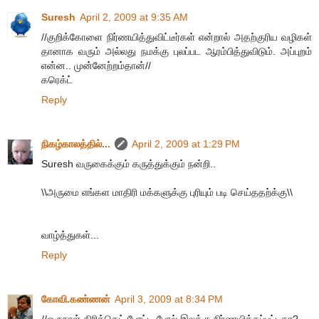
Suresh
April 2, 2009 at 9:35 AM
//குறிக்கோளை நிர்ணயித்துவிட்டீர்கள் என்றால் அதற்குரிய வழிகள்
தானாக வரும் அல்லது நமக்கு புலப்பட ஆரம்பித்துவிடும். அப்புறம்
என்ன.. முன்னேற்றம்தான்//
கரெக்ட்
Reply
நிகழ்காலத்தில்...
April 2, 2009 at 1:29 PM
Suresh வருகைக்கும் கருத்துக்கும் நன்றி..
\\அருமை எங்கள மாதிரி மக்களுக்கு புரியும் படி செய்ததற்க்கு\\
வாழ்த்துகள்...
Reply
கோவி.கண்ணன்
April 3, 2009 at 8:34 PM
//ஒருநாள் கிரிக்கெட் போட்டி போல் இலக்கு நிர்ணயிக்கப்பட்டதா?