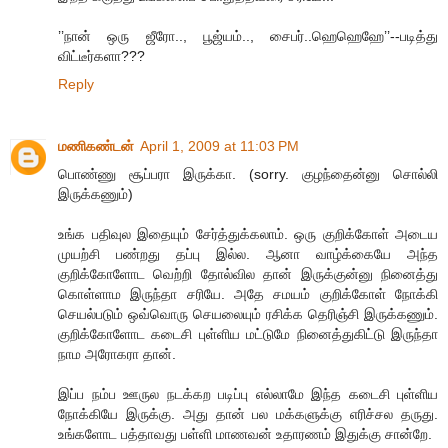
’’நான் ஒரு ஜீரோ.., பூஜ்யம்.., சைபர்..ஹெஹெஹே’’--படித்து
விட்டீர்களா???
Reply
மணிகண்டன்
April 1, 2009 at 11:03 PM
பொண்ணு சூப்பரா இருக்கா. (sorry. குழந்தைன்னு சொல்லி
இருக்கணும்)
உங்க பதிவுல இதையும் சேர்த்துக்கலாம். ஒரு குறிக்கோள் அடைய
முயற்சி பண்றது தப்பு இல்ல. ஆனா வாழ்க்கையே அந்த
குறிக்கோளோட வெற்றி தோல்வில தான் இருக்குன்னு நினைத்து
கொள்ளாம இருந்தா சரியே. அதே சமயம் குறிக்கோள் நோக்கி
செயல்படும் ஒவ்வொரு செயலையும் ரசிக்க தெரிஞ்சி இருக்கணும்.
குறிக்கோளோட கடைசி புள்ளிய மட்டுமே நினைத்துகிட்டு இருந்தா
நாம அரோகரா தான்.
இப்ப நம்ப ஊருல நடக்கற படிப்பு எல்லாமே இந்த கடைசி புள்ளிய
நோக்கியே இருக்கு. அது தான் பல மக்களுக்கு எரிச்சல தருது.
உங்களோட பத்தாவது பள்ளி மாணவன் உதாரணம் இதுக்கு சான்றே.