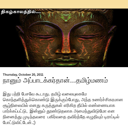
Thursday, October 20, 2011
நானும் அப்பாடக்கர்தான்...தமிழ்மணம்
இது பற்றி பேசவே கூடாது. தமிழ் வலையுலகமே
கொந்தளித்துக்கொண்டு இருக்கும்போது, அந்த உணர்ச்சிகரமான
சூழ்நிலையில் எனது கருத்துகள் எரிகிற தீயில் எண்ணையாக
பார்க்கப்பட்டு, இன்னும் தூண்டுதலாக அமைந்துவிடுமோ என
நினைத்து முடிந்தவரை பகிர்வதை தவிர்த்தே எழுதியும் டிராப்டில்
போட்டுவிட்டேன்.;)