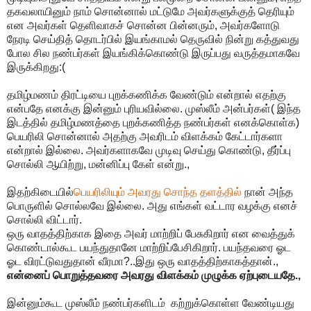
தகவலாயினும் நாம் சொன்னால் மட்டுமே அவர்களுக்குத் தெரியும்
என அவர்கள் தெளிவாகச் சொன்ன பின்னரும், அவர்களோடு
நேரடி செய்தித் தொடர்பில் இயங்காமல் தெருவில் நின்று கத்துவது
போல சில நண்பர்கள் இயங்கிக்கொண்டு இருப்பது வருத்தமாகவே
இருக்கிறது:(
தமிழ்மணம் திரட்டியை புறக்கணிக்க வேண்டும் என்றால் எதற்கு
என்பதே எனக்கு இன்னும் புரியவில்லை. முஸ்லீம் அன்பர்கள்( இந்த
இடத்தில் தமிழ்மணத்தை புறக்கணித்த நண்பர்கள் எனக்கொள்க)
பெயரிலி சொன்னால் அதற்கு அவரிடம் விளக்கம் கேட்டார்களா
என்றால் இல்லை. அவர்களாகவே முடிவு செய்து கொண்டு, தீர்ப்பு
சொல்லி ஆயிற்று, மன்னிப்பு கேள் என்று.,
இதற்கிடையில்
பெயரிலியும் அவரது சொந்த தளத்தில்
நான் அந்த
பொருளில் சொல்லவே இல்லை. அது எங்கள் வட்டார வழக்கு எனச்
சொல்லி விட்டார்.
ஒரு வாதத்திற்காக இதை அவர் மாற்றிப் பேசுகிறார் என வைத்துக்
கொண்டால்கூட பயந்துதானே மாற்றிப்பேசிகிறார். பயந்தவரை ஓட
ஓட விரட்டுவதுதான் வீரமா?..இது ஒரு வாதத்திற்காகத்தான்.,
என்னைப் பொறுத்தவரை அவரது விளக்கம் முழுக்க ஏற்புடையதே.,
இன்னும்கூட முஸ்லீம் நண்பர்களிடம் கற்றுக்கொள்ள வேண்டியது