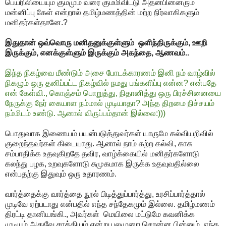
பெயரிலியையும் கும்மும் வரை கும்மிவிட்டு அதன்பின்னரும்
மன்னிப்பு கேள் என்றால் தமிழ்மணத்தின் மற்ற நிர்வாகிகளும்
மனிதர்கள்தானே.?
இதுதான் ஒவ்வொரு மனிதனுக்குள்ளும் ஒளிந்திருக்கும், ஊறி
இருக்கும், எனக்குள்ளும் இருக்கும் அகந்தை, ஆணவம்..
இந்த நிகழ்வை மீண்டும் அசை போடக்காரணம் இனி நம் வாழ்வில்
நிகழும் ஒரு தனிப்பட்ட நிகழ்வில் நமது பங்களிப்பு என்ன? என்பதே
என் கேள்வி., கொஞ்சம் பொறுத்து, நிதானித்து ஒரு பிரச்சினையை
நேருக்கு நேர் கையாள நம்மால் முடியாதா? அந்த திறமை நிச்சயம்
நம்மிடம் உண்டு. ஆனால் விருப்பம்தான் இல்லை:)))
பொதுவாக இணையம் பயன்படுத்துவர்கள் யாருமே கல்வியறிவில்
குறைந்தவர்கள் கிடையாது. ஆனால் நாம் கற்ற கல்வி, காசு
சம்பாதிக்க உதவுகிறதே தவிர, வாழ்க்கையில் மனிதர்களோடு
கலந்து பழக, உறவுகளோடு சுமுகமாக இருக்க உதவுவதில்லை
என்பதற்கு இதுவும் ஒரு உதாரணம்.
வார்த்தைக்கு வார்த்தை நூல் பிடித்துப்பார்த்து, உரசிப்பார்த்தால்
முடிவே ஏற்படாது என்பதில் எந்த சந்தேகமும் இல்லை. தமிழ்மணம்
திரட்டி தானியங்கி., அவர்கள் மெயிலை மட்டுமே கவனிக்க
முடியும்.அதுவே சாத்தியம் என்று பலமுறை சொன்ன பின்னும், எந்த