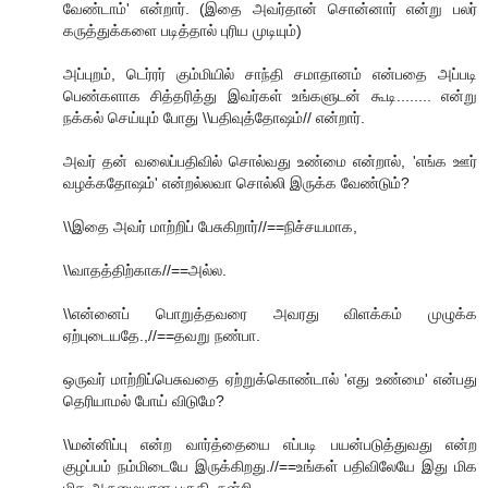
வேண்டாம்' என்றார். (இதை அவர்தான் சொன்னார் என்று பலர்
கருத்துக்களை படித்தால் புரிய முடியும்)
அப்புறம், டெர்ரர் கும்மியில் சாந்தி சமாதானம் என்பதை அப்படி
பெண்களாக சித்தரித்து இவர்கள் உங்களுடன் கூடி........ என்று
நக்கல் செய்யும் போது \\பதிவுத்தோஷம்// என்றார்.
அவர் தன் வலைப்பதிவில் சொல்வது உண்மை என்றால், 'எங்க ஊர்
வழக்கதோஷம்' என்றல்லவா சொல்லி இருக்க வேண்டும்?
\\இதை அவர் மாற்றிப் பேசுகிறார்//==நிச்சயமாக,
\\வாதத்திற்காக//==அல்ல.
\\என்னைப் பொறுத்தவரை அவரது விளக்கம் முழுக்க
ஏற்புடையதே.,//==தவறு நண்பா.
ஒருவர் மாற்றிப்பெசுவதை ஏற்றுக்கொண்டால் 'எது உண்மை' என்பது
தெரியாமல் போய் விடுமே?
\\மன்னிப்பு என்ற வார்த்தையை எப்படி பயன்படுத்துவது என்ற
குழப்பம் நம்மிடையே இருக்கிறது.//==உங்கள் பதிவிலேயே இது மிக