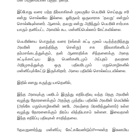
மிக அருமையான பகுதி. நன்றி.
இப்போது வரை மற்ற நிர்வாகிகள் மூவருமே பெயரிலி செய்தது சரி
என்று சொல்லவே இல்லை. ஓரிருவர் ஒருவாராக 'தவறு' என்றும்
சொல்லியுள்ளனர். ஆனால், தவறு என்று அறிந்தும் பெயரிலி சார்பாக
யாரும் தனிப்பட்ட அளவில் கூட மன்னிப்பெல்லாம் கேட்கவில்லை.
பெயரிலியை பொறுத்த வரை (உங்கள் சுட்டி மூலம் படித்த்தறிந்தது
அவரின் தளத்திற்கு சென்று) சக நிர்வாகிகளிடம்
தர்மசங்கடத்துக்கும், தன் ஆணாதிக்க சிந்தனைக்கு அதை
சுட்டிக்காட்டிய இரு பெண்களிடமும் அப்புறம் தவறான
அறிமுகத்துக்கு ஒரு பதிவரிடமும் மறுமொழிகளில்
மன்னிப்புக்கேட்டு இருக்கிறார். அவை பதிவில் சொல்லப்படவில்லை.
இதில் எனது கருத்து யாதெனில்,
இந்த அளவுக்கு பலரிடம் இருந்து எதிர்பதிவு வந்த பிறகு அவரின்
எழுத்து தோரனைக்கும் அதற்கு முந்திய பதிவில் அவரின் மெயிலில்
(அங்கே மறுமொழிகளின் ஊடே அவற்றை பிரசுரித்துள்ளார்) உள்ள
எழுத்து தோரனைக்கும் நிரம்ப வித்தியாசம் உள்ளன. இவைதான்
இந்த எதிர்ப்பு பதிவுகள் சாதித்தவை.
\\தவறுணர்ந்து மன்னிப்பு கேட்கவேண்டும்//==என்ற இசுலாமிய