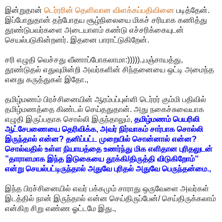
இன்றுதான்
டெர்ரரின் தெளிவான விளக்கப்பதிவினை
படித்தேன்.
இப்போதுதான் தற்போதய சூழ்நிலையை மிகச் சரியாக கணித்து
தூண்டுபவர்களை அடையாளம் கண்டு எச்சரிக்கையுடன்
செயல்படுகின்றனர். இதனை பாராட்டுகிறேன்.
சரி எழுதி வெச்சது வீணாப்போகலாமா:))))).,பஞ்சாயத்து,
தூண்டுதல் எதுவுமின்றி அவர்களின் சிந்தனையை ஒட்டி அமைந்த
எனது கருத்துகள் இதோ.,
தமிழ்மணம் பிரச்சினையின் ஆரம்பப்புள்ளி டெர்ரர் கும்மி பதிவில்
தமிழ்மணத்தை கிண்டல் செய்ததுதான். அது நகைச்சுவையாக
எழுதி இருப்பதாக சொல்லி இருந்தாலும்,
தமிழ்மணம் பெயரிலி
ஆட்சேபணையை தெரிவிக்க, அவர் நிர்வாகம் சார்பாக சொல்லி
இருந்தால் என்ன? தனிப்பட்ட முறையில் சொன்னால் என்ன?
சொல்வதில் உள்ள நியாயத்தை உணர்ந்து மிக எளிதான புரிதலுடன்
”தாராளமாக இந்த இடுகையை தூக்கி/திருத்தி விடுகிறோம்”
என்று செயல்பட்டிருந்தால் அதுவே புரிதல் அதுவே பெருந்தன்மை.,
இந்த பிரச்சினையில் எவர் பக்கமும் சாராது ஒருவேளை அவர்கள்
இடத்தில் நான் இருந்தால் என்ன செய்திருப்பேன்/ செய்திருக்கலாம்
என்கிற சிறு எண்ண ஓட்டமே இது.,