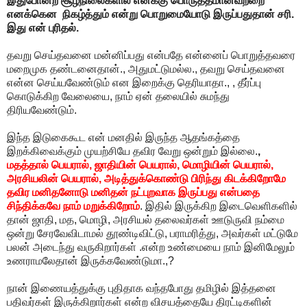
இதுபோன்ற சூழ்நிலைகளில் எனக்கு பொருத்தமானவற்றை
எனக்கென நிகழ்த்தும் என்று பொறுமையோடு இருப்பதுதான் சரி.
இது என் புரிதல்.
தவறு செய்தவனை மன்னிப்பது என்பதே என்னைப் பொறுத்தவரை
மறைமுக தண்டனைதான்., அதுமட்டுமல்ல., தவறு செய்தவனை
என்ன செய்யவேண்டும் என இறைக்கு தெரியாதா., , தீர்ப்பு
கொடுக்கிற வேலையை, நாம் ஏன் தலையில் சுமந்து
திரியவேண்டும்.
இந்த இடுகைகூட என் மனதில் இருந்த ஆதங்கத்தை
இறக்கிவைக்கும் முயற்சியே தவிர வேறு ஒன்றும் இல்லை.
,
மதத்தால் பெயரால், ஜாதியின் பெயரால், மொழியின் பெயரால்,
அரசியலின் பெயரால், அடித்துக்கொண்டு பிரிந்து கிடக்கிறோமே
தவிர
மனிதனோடு மனிதன் நட்புறவாக இருப்பது என்பதை
சிந்திக்கவே நாம் மறுக்கிறோம்
. இதில் இருக்கிற இடைவெளிகளில்
தான் ஜாதி, மத, மொழி, அரசியல் தலைவர்கள் ஊடுருவி நம்மை
ஒன்று சேரவேவிடாமல் தூண்டிவிட்டு, பராமரித்து, அவர்கள் மட்டுமே
பலன் அடைந்து வருகிறார்கள் .என்ற உண்மையை நாம் இனிமேலும்
உணராமலேதான் இருக்கவேண்டுமா.,?
நான் இணையத்துக்கு புதிதாக வந்தபோது தமிழில் இத்தனை
பதிவர்கள் இருக்கிறார்கள் என்ற விசயத்தையே திரட்டிகளின்