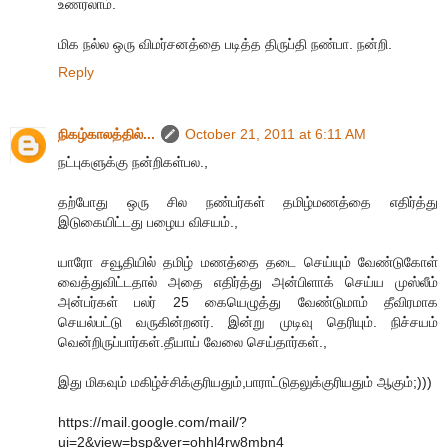
உணரலாம்.
மிக நல்ல ஒரு விமர்சனத்தை படித்த திருப்தி நண்பா. நன்றி.
Reply
நிகழ்காலத்தில்...
October 21, 2011 at 6:11 AM
நட்புகளுக்கு நன்றிகள்பல.,
தற்போது ஒரு சில நண்பர்கள் தமிழ்மணத்தை எதிர்த்து
இடுகையிட்டது பழைய விசயம்.,
யாரோ சவூதியில் தமிழ் மணத்தை தடை செய்யும் வேண்டுகோள்
வைத்துவிட்டதால் அதை எதிர்த்து அன்பிளாக் செய்ய முஸ்லீம்
அன்பர்கள் பலர் 25 கையெழுத்து வேண்டுமாம் தீவிரமாக
செயல்பட்டு வருகின்றனர். இன்று முடிவு தெரியும். நிச்சயம்
வென்றிருப்பார்கள்.தீயாய் வேலை செய்தார்கள்.,
இது மிகவும் மகிழ்ச்சிக்குரியதும்,பாராட்டுதலுக்குரியதும் ஆகும்;)))
https://mail.google.com/mail/?
ui=2&view=bsp&ver=ohhl4rw8mbn4