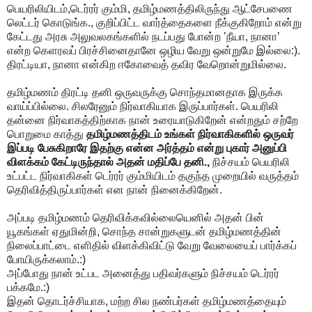
பெயரிலியிடம்,டெர்ரர் கும்மி, தமிழ்மணத்திலிருந்து ஆட்சேபணை
லெட்டர் கொடுங்க., குறிப்பிட்ட வார்த்தைகளை நீக்குகிறோம் என்று
கேட்டது அரசு அலுவலகங்களில் நடப்பது போன்ற ’நீயா, நானா’
என்ற கெளரவப் பிரச்சினைதானே ஒழிய வேறு ஒன்றுமே இல்லை:).
திரட்டியா, நானா என்கிற ஈகோவைத் தவிர வேறொன்றுமில்லை.
தமிழ்மணம் திரட்டி தனி ஒருவருக்கு சொந்தமானதாக இருக்க
வாய்ப்பில்லை. சிலரேனும் நிர்வாகியாக இருப்பார்கள். பெயரிலி
தன்னை நிர்வாகத்திற்காக நான் உரையாடுகிறேன் என்றதும் சற்றே
பொறுமை காத்து
தமிழ்மணத்திடம் உங்கள் நிர்வாகிகளில் ஒருவர்
இப்படி பேசுகிறாரே இதற்கு என்ன அர்த்தம் என்று புகார் அனுப்பி
விளக்கம் கேட்டிருந்தால் அதன் மதிப்பே தனி.,
நிச்சயம் பெயரிலி
உட்பட்ட நிர்வாகிகள் டெர்ரர் கும்மியிடம் தகுந்த முறையில் வருத்தம்
தெரிவித்திருப்பார்கள் என நான் நினைக்கிறேன்.
அப்படி தமிழ்மணம் தெரிவிக்கவில்லையெனில் அதன் பின்
யூகங்கள் ஏதுமின்றி, சொந்த சான்றுகளுடன் தமிழ்மணத்தின்
நிலைப்பாட்டை எளிதில் விளக்கிவிட்டு வேறு வேலையைப் பார்க்கப்
போயிருக்கலாம்.:)
அப்போது நான் உட்பட அனைத்து பதிவர்களும் நிச்சயம் டெர்ரர்
பக்கமே.:)
இதன் தொடர்ச்சியாக, மற்ற சில நண்பர்கள் தமிழ்மணத்தையும்