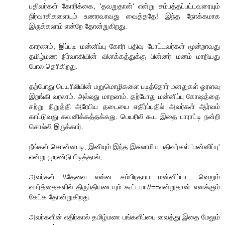
பதிவர்கள் கோரிக்கை, 'தவறுதான்' என்று சம்பத்தப்பட்டவரையும்
நிர்வாகிகளையும் உணரவாவது வைத்ததே! இந்த நோக்கமாக
இருக்கலாம் என்றே தோன்றுகிறது.
காரணம், இப்படி மன்னிப்பு கோரி பதிவு போட்டவர்கள் மூன்றாவது
தமிழ்மண நிர்வாகியின் விளக்கத்துக்கு பின்னர் மனம் மாறியது
போல தெரிகிறது.
தற்போது பெயரிலியின் மறுமொழிகளை படித்தோர் மனதுகள் ஓரளவு
இறங்கி வரலாம். அல்லது மாறலாம். தற்போது மன்னிப்பு கோஷத்தை
சற்று நிறுத்தி அரேபிய தடையை எதிர்ப்பதில் அவர்கள் ஆர்வம்
காட்டுவது கவனிக்கத்தக்கது. பெயரிலி கூட இதை பாராட்டி நன்றி
சொல்லி இருக்கார்.
நீங்கள் சொன்னபடி, இனியும் இந்த இசுலாமிய பதிவர்கள் 'மன்னிப்பு'
என்று முரண்டு பிடித்தால்,
அவர்கள் \\தேவை என்ன சம்பிரதாய மன்னிப்பா., வெறும்
வார்த்தைகளில் திருப்தியடையும் கூட்டமா//==என்றுதான் எனக்கும்
கேட்க தோன்றுகிறது.
அவர்களின் எதிர்கால் தமிழ்மண பங்களிப்பை வைத்து இதை மேலும்