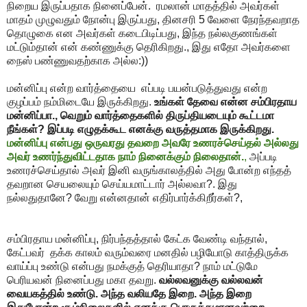
நிறைய இருப்பதாக நினைப்பேன். ரமலான் மாதத்தில் அவர்கள்
மாதம் முழுவதும் நோன்பு இருப்பது, தினசரி 5 வேளை நேரந்தவறாத
தொழுகை என அவர்கள் கடைபிடிப்பது, இந்த நல்லகுணங்கள்
மட்டும்தான் என் கண்ணுக்கு தெரிகிறது., இது எதோ அவர்களை
நைஸ் பண்ணுவதற்காக அல்ல:))
மன்னிப்பு என்ற வார்த்தையை எப்படி பயன்படுத்துவது என்ற
குழப்பம் நம்மிடையே இருக்கிறது.
உங்கள் தேவை என்ன சம்பிரதாய
மன்னிப்பா., வெறும் வார்த்தைகளில் திருப்தியடையும் கூட்டமா
நீங்கள்? இப்படி எழுதக்கூட எனக்கு வருத்தமாக இருக்கிறது.
மன்னிப்பு என்பது ஒருவரது தவறை அவரே உணரச்செய்தல் அல்லது
அவர் உணர்ந்துவிட்டதாக நாம் நினைக்கும் நிலைதான்.
,
அப்படி
உணரச்செய்தால் அவர் இனி வருங்காலத்தில் அது போன்ற எந்தத்
தவறான செயலையும் செய்யமாட்டார் அல்லவா?. இது
நல்லதுதானே? வேறு என்னதான் எதிர்பார்க்கிறீர்கள்?,
சம்பிரதாய மன்னிப்பு, நிர்பந்தத்தால் கேட்க வேண்டி வந்தால்,
கேட்பவர் தக்க காலம் வரும்வரை மனதில் பழியோடு காத்திருக்க
வாய்ப்பு உண்டு என்பது நமக்குத் தெரியாதா? நாம் மட்டுமே
பெரியவன் நினைப்பது மகா தவறு.
வல்லவனுக்கு வல்லவன்
வையகத்தில் உண்டு. அந்த வலியதே இறை. அந்த இறை