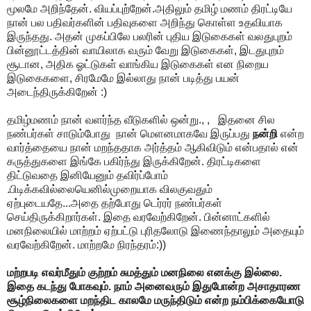
மூலமே அறிந்தேன். வியப்புற்றேன்.அதிலும் தமிழ் மணம் திரட்டியே
நான் பல பதிவர்களின் பதிவுகளை அறிந்து கொள்ள உதவியாக
இருந்தது. அதன் முகப்பிலே பலரின் புதிய இடுகைகள் வலதுபுறம்
பின்னூட்டத்தின் வாயிலாக வரும் வேறு இடுகைகள், இடதுபுறம்
சூடான, அதிக ஓட்டுகள் வாங்கிய இடுகைகள் என நிறைய
இடுகைகளை, சிரமேமே இல்லாது நான் படித்து பயன்
அடைந்திருக்கிறேன் :)
தமிழ்மணம் நான் வளர்ந்த வீடுகளில் ஒன்று., , இதனை சில
நண்பர்கள் சாடும்போது நான் மெளனமாகவே இருப்பது
நன்றி
என்ற
வார்த்தையை நான் மறந்ததாக அர்த்தம் ஆகிவிடும் என்பதால் என்
கருத்துகளை இங்கே பகிர்ந்து இருக்கிறேன். திரட்டிகளை
திட்டுவதை இனியேனும் தவிர்ப்போம்
.பிடிக்கவில்லையெனில்முறையாக விலகுவதும்
ஏற்புடையதே...அதை தற்போது டெர்ரர் நண்பர்கள்
செய்திருக்கிறார்கள். இதை வரவேற்கிறேன். பின்னாட்களில்
மனநிலையில் மாற்றம் ஏற்பட்டு புரிதலோடு இணைந்தாலும் அதையும்
வரவேற்கிறேன். மாற்றமே நிரந்தரம்:))
மற்றபடி எவர்மீதும் குற்றம் சுமத்தும் மனநிலை எனக்கு இல்லை.
இதை கடந்து போகவும். நாம் அனைவரும் இதுபோன்ற அசாதாரண
சூழ்நிலைகளை மறந்திட காலமே மருந்திடும் என்ற நம்பிக்கையோடு