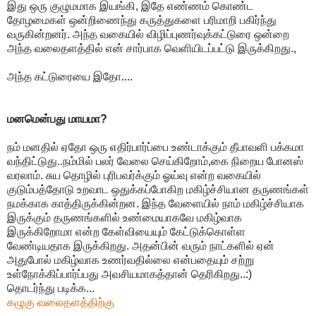
இது ஒரு குழுமமாக இயங்கி, இதே எண்ணம் கொண்ட
தோழமைகள் ஒன்றிணைந்து கருத்துகளை பரிமாறி பகிர்ந்து
வருகின்றனர். அந்த வகையில் விழிப்புணர்வுக்கட்டுரை ஒன்றை
அந்த வலைதளத்தில் என் சார்பாக வெளியிடப்பட்டு இருக்கிறது.,
அந்த கட்டுரையை இதோ....
மனமென்பது மாயமா?
நம் மனதில் ஏதோ ஒரு எதிர்பார்ப்பை உண்டாக்கும் தீபாவளி பக்கமா
வந்திட்டுது..நம்மில் பலர் வேலை செய்கிறோம்,கை நிறைய போனஸ்
வரலாம். சுய தொழில் புரிபவர்க்கும் ஓய்வு என்ற வகையில்
குடும்பத்தோடு உறவாட ஒதுக்கப்போகிற மகிழ்ச்சியான தருணங்கள்
நமக்காக காத்திருக்கின்றன. இந்த வேளையில் நாம் மகிழ்ச்சியாக
இருக்கும் தருணங்களில் உண்மையாகவே மகிழ்வாக
இருக்கிறோமா என்ற கேள்வியையும் கேட்டுக்கொள்ள
வேண்டியதாக இருக்கிறது. அதன்பின் வரும் நாட்களில் ஏன்
அதுபோல் மகிழ்வாக உணர்வதில்லை என்பதையும் சற்று
உள்நோக்கிப்பார்ப்பது அவசியமாகத்தான் தெரிகிறது..:)
தொடர்ந்து படிக்க...
கழுகு வலைதளத்திற்கு