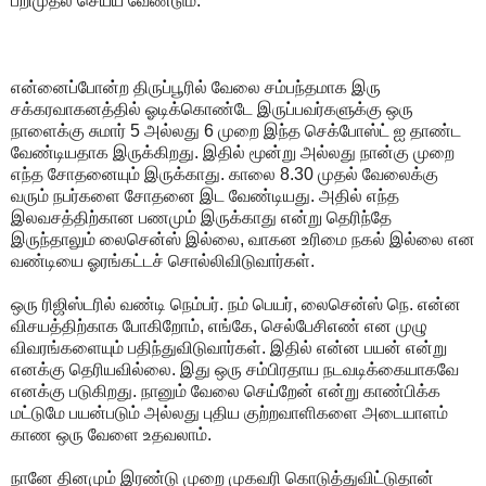
பறிமுதல் செய்ய வேண்டும்.
என்னைப்போன்ற திருப்பூரில் வேலை சம்பந்தமாக இரு
சக்கரவாகனத்தில் ஓடிக்கொண்டே இருப்பவர்களுக்கு ஒரு
நாளைக்கு சுமார் 5 அல்லது 6 முறை இந்த செக்போஸ்ட் ஐ தாண்ட
வேண்டியதாக இருக்கிறது. இதில் மூன்று அல்லது நான்கு முறை
எந்த சோதனையும் இருக்காது. காலை 8.30 முதல் வேலைக்கு
வரும் நபர்களை சோதனை இட வேண்டியது. அதில் எந்த
இலவசத்திற்கான பணமும் இருக்காது என்று தெரிந்தே
இருந்தாலும் லைசென்ஸ் இல்லை, வாகன உரிமை நகல் இல்லை என
வண்டியை ஓரங்கட்டச் சொல்லிவிடுவார்கள்.
ஒரு ரிஜிஸ்டரில் வண்டி நெம்பர். நம் பெயர், லைசென்ஸ் நெ. என்ன
விசயத்திற்காக போகிறோம், எங்கே, செல்பேசிஎண் என முழு
விவரங்களையும் பதிந்துவிடுவார்கள். இதில் என்ன பயன் என்று
எனக்கு தெரியவில்லை. இது ஒரு சம்பிரதாய நடவடிக்கையாகவே
எனக்கு படுகிறது. நானும் வேலை செய்றேன் என்று காண்பிக்க
மட்டுமே பயன்படும் அல்லது புதிய குற்றவாளிகளை அடையாளம்
காண ஒரு வேளை உதவலாம்.
நானே தினமும் இரண்டு முறை முகவரி கொடுத்துவிட்டுதான்