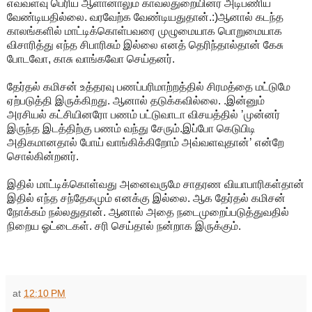
எவ்வளவு பெரிய ஆளானாலும் காவல்துறையினர் அடிபணிய
வேண்டியதில்லை. வரவேற்க வேண்டியதுதான்.:)ஆனால் கடந்த
காலங்களில் மாட்டிக்கொள்பவரை முழுமையாக பொறுமையாக
விசாரித்து எந்த சிபாரிசும் இல்லை எனத் தெரிந்தால்தான் கேசு
போடவோ, காசு வாங்கவோ செய்தனர்.
தேர்தல் கமிசன் உத்தரவு பணப்பரிமாற்றத்தில் சிரமத்தை மட்டுமே
ஏற்படுத்தி இருக்கிறது. ஆனால் தடுக்கவில்லை. .இன்னும்
அரசியல் கட்சியினரோ பணம் பட்டுவாடா விசயத்தில் ’முன்னர்
இருந்த இடத்திற்கு பணம் வந்து சேரும்.இப்போ கெடுபிடி
அதிகமானதால் போய் வாங்கிக்கிறோம் அவ்வளவுதான்’ என்றே
சொல்கின்றனர்.
இதில் மாட்டிக்கொள்வது அனைவருமே சாதரண வியாபாரிகள்தான்
இதில் எந்த சந்தேகமும் எனக்கு இல்லை. ஆக தேர்தல் கமிசன்
நோக்கம் நல்லதுதான். ஆனால் அதை நடைமுறைப்படுத்துவதில்
நிறைய ஓட்டைகள். சரி செய்தால் நன்றாக இருக்கும்.
at
12:10 PM