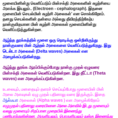
மூளையினின்று வெளிப்படும் மின்சக்தி அலைகளின் சுழற்சியை
அளக்க இயலும்.. (Electroen - cephalograph). இதனை
மூளையின் செயல்மின் சுழற்சி அலைகள்’ என சொல்கிறோம்.
தனது செயல்களின் தன்மை அல்லது தீவிரத்திற்கேற்ப
நான்குவிதமான மின் சுழற்சி அலைகள் மூளையினின்று
வெளிப்படுத்துகின்றன.
ஆழ்ந்த தூக்கத்தில் மூளை ஒரு நொடிக்கு ஒன்றிலிருந்து
நான்குவரை மின் ஆற்றல் அலைகளை வெளிப்படுத்துகிறது. இது
டெல்டா
அலைகள் (Delta waves) அலைகள் என
அழைக்கப்படுகின்றது.
ஆழ்ந்து தூங்க ஆரம்பிக்கும்போது நான்கு முதல் ஏழுவரை
தீட்டா
மின்சக்தி அலைகள் வெளிப்படுகின்றன. இது
(Theta
waves) என அழைக்கப்படுகின்றன.
உடலையும், மனதையும் தளரச் செய்யும்போது மூளையின் மின்
அலை அளவுகள் ஏழு முதல் பதினாலு வரை இருக்கும். இதை
ஆல்ஃபா
அலைகள் (Alpha waves ) என அழைக்கிறோம்
எழுமுதல் பதினாலு வரையிலான அலை அளவில் இடது மூளையும்
வலது மூளையும் சிறப்பான முறையில் இணைந்து
பணியாற்றுகின்றன. அருளியலும், பொருளியலும் நன்கு இணைந்து