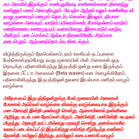
சம அளவில் இருக்கும். எண்பதுகோடி எண்ணங்களை நினைந்து
எண்ணும் மனம் அமைதியுறும். பிரபஞ்ச ஆற்றல் எனும் கணினியுடன்
நமது மூளையும் மனமும் தொடர்பு கொள்ள இயலும். தியான
வாழ்க்கை அமையும். வாடும் பயிரைக்கண்டபோதெல்லாம் வாடும்
மனநிலையை உணரமுடியும். வசையிலாது, இசைபாடும் வாழ்வு
மிளிரும். படைப்பாக்கம் ஆல்ஃபா நிலையிலேயே சிறப்பாக
நடைபெறும். ஆழ்மனத்தொடர்வு கிடைக்கும்.
விழித்திருக்கும் நேரமெல்லாம், நாம் உலகியல் நடப்புகளை
மேற்கொள்ளும்போது நமது மூளையின் மின் அலைகள் ஒரு
நொடிக்கு பதினாலிலிருந்து இருபத்தி ஒன்று வரை இருக்கும்.
பீட்டா
இதனை
அலைகள் (Beta waves) என அழைக்கிறோம்.
பதினாலிலிருந்து இருபத்திஒன்றுவரை இயல்பாக மனிதர் வாழும்
வாழ்க்கை
அதேசமயம் இருபத்திஒன்றுக்கு மேல் மூளையின் அலைகள்
போனால் அவ்ர்கள் வாழ்க்கை விலங்கு வாழ்க்கையாக இருக்கும்.
மன அமைதி இன்றி புலன்வழி சென்று, ஆசையினால் தன்னிலை
அழிந்து, உடல், மன நோய்கள் மிகும். அன்பின்றி, பண்பின்றி, சுயநலம்
மிகுந்து, அறவழி நாட்டமில்லாது மறவழி சென்று, தனக்காகவே
உலகம் படைக்கப்பட்டு இருக்கிறது என்கிற சீழ்பிடித்த எண்னம்
தோன்றி, ஈயினும் இழிந்து, நாயினும் கடையனாகி வாழும்