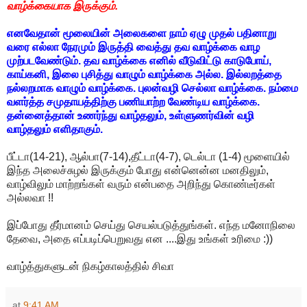
வாழ்க்கையாக இருக்கும்.
எனவேதான் மூலையின் அலைகளை நாம் ஏழு முதல் பதினாறு
வரை எல்லா நேரமும் இருத்தி வைத்து தவ வாழ்க்கை வாழ
முற்படவேண்டும். தவ வாழ்க்கை எனில் வீடுவிட்டு காடுபோய்,
காய்கனி, இலை புசித்து வாழும் வாழ்க்கை அல்ல. இல்லறத்தை
நல்லறமாக வாழும் வாழ்க்கை. புலன்வழி செல்லா வாழ்க்கை. நம்மை
வளர்த்த சமுதாயத்திற்கு பணியாற்ற வேண்டிய வாழ்க்கை.
தன்னைத்தான் உணர்ந்து வாழ்தலும், உள்ளுணர்வின் வழி
வாழ்தலும் எளிதாகும்.
பீட்டா(14-21), ஆல்பா(7-14),தீட்டா(4-7), டெல்டா (1-4) மூளையில்
இந்த அலைச்சுழல் இருக்கும் போது என்னென்ன மனதிலும்,
வாழ்விலும் மாற்றங்கள் வரும் என்பதை அறிந்து கொண்டீர்கள்
அல்லவா !!
இப்போது தீர்மானம் செய்து செயல்படுத்துங்கள். எந்த மனோநிலை
தேவை, அதை எப்படிப்பெறுவது என ....இது உங்கள் உரிமை :))
வாழ்த்துகளுடன் நிகழ்காலத்தில் சிவா
at
9:41 AM