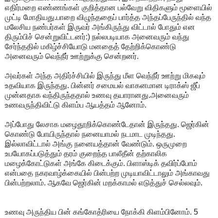
எதிர்மறை எண்ணங்கள் குறித்தான பல்வேறு விதிகளும் மூளையில்
முட்டி மோதியது.பாறை விழுந்ததைப் பார்த்த அந்தப்பேருந்தில் வந்த
மலேசிய நண்பர்கள் இருவர் அங்கிருந்து விட்டால் போதும் என
திரும்பிச் சென்றுவிட்டனர்:) நல்லபடியாக அனைவரும் வந்து
சேர்ந்ததில் மகிழ்ச்சியோடு மனதைத் தேற்றிக்கொண்டு
அனைவரும் வெந்நீர் ஊற்றுக்கு சென்றனர்.
அவர்கள் அந்த அதிர்ச்சியில் இருந்து மீள வெந்நீர் ஊற்று மிகவும்
உதவியாக இருந்தது. பின்னர் சமையல் வாகனமான டிராக்ஸ் ஜீப்
முன்னதாக வந்திருந்ததால் உணவு தயாரானது.அனைவரும்
உணவருந்திவிட்டு கிளம்ப ஆயத்தம் ஆனோம்.
அப்போது லேசாக மழைதூறிக்கொண்டேதான் இருந்தது. ஜெர்கின்
கொண்டு போயிருந்தால் நனையாமல் நடமாட முடிந்தது.
இல்லாவிட்டால் அங்கு நனையத்தான் வேண்டும். ஒருமுறை
உபயோகப்படுத்தும் தரம் குறைந்த பாலீதீன் தற்காலிக
மழைக்கோட்டுகள் அங்கே கிடைக்கும். பிளாஸ்டிக் தவிர்ப்போம்
என்பதை நகரவாழ்க்கையில் பின்பற்ற முடியாவிட்டாலும் அங்காவது
பின்பற்றலாம். ஆகவே ஜெர்கின் மறக்காமல் எடுத்துச் செல்லவும்.
உணவு அருந்திய பின் கங்கோத்ரியை நோக்கி கிளம்பினோம். 5