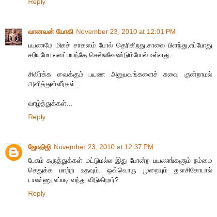
Reply
வானவன் யோகி
November 23, 2010 at 12:01 PM
பயணமே மிகச் சாகஸம் போல் தெரிகிறது.சாலை பிளந்து,எப்போது
சரியுமோ எனப்பயந்தே செல்லவேண்டும்போல் உள்ளது.
சிலிர்க்க வைக்கும் பயண அனுபவங்களைச் சுவை குன்றாமல்
அளித்துள்ளீர்கள்..
வாழ்த்துக்கள்...
Reply
ஜோதிஜி
November 23, 2010 at 12:37 PM
பேசும் கருத்துக்கள் மட்டுமல்ல இது போன்ற பயணங்களும் நம்மை
செதுக்க மாற்ற உதவும். ஒவ்வொரு முறையும் துளசிகோபால்
டாண்ணு எப்படி வந்து விடுகிறார்?
Reply