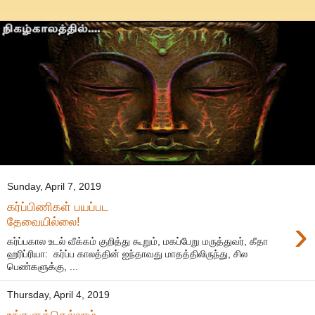
Sunday, April 7, 2019
கர்ப்பிணிகள் பயப்பட
›
தேவையில்லை!
கர்ப்பகால உடல் வீக்கம் குறித்து கூறும், மகப்பேறு மருத்துவர், கீதா
ஹரிப்ரியா: கர்ப்ப காலத்தின் ஐந்தாவது மாதத்திலிருந்து, சில
பெண்களுக்கு, ...
Thursday, April 4, 2019
உங்களுக்கெல்லாம்