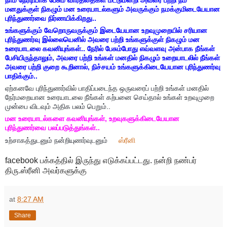
மனதுக்குள் நிகழும் மன உரையாடல்களும் அவருக்கும் நமக்குமிடையேயான
புரிந்துணர்வை நிர்ணயிக்கிறது..
உங்களுக்கும் வேறொருவருக்கும் இடையேயான உறவுமுறையில் சரியான
புரிந்துணர்வு இல்லையெனில் அவரை பற்றி உங்களுக்குள் நிகழும் மன
உரையாடலை கவனியுங்கள்.. நேரில் பேசும்போது எவ்வளவு அன்பாக நீங்கள்
பேசியிருந்தாலும், அவரை பற்றி உங்கள் மனதில் நிகழும் உறையாடலில் நீங்கள்
அவரை பற்றி குறை கூறினால், நிச்சயம் உங்களுக்கிடையேயான புரிந்துணர்வு
பாதிக்கும்..
ஏற்கனவே புரிந்துணர்வில் பாதிப்படைந்த ஒருவரைப் பற்றி உங்கள் மனதில்
நேர்மறையான உரையாடலை நீங்கள் கற்பனை செய்தால் உங்கள் உறவுமுறை
முன்பை விடவும் அதிக பலம் பெறும்..
மன உரையாடல்களை கவனியுங்கள், உறவுகளுக்கிடையேயான
புரிந்துணர்வை பலப்படுத்துங்கள்..
உற்சாகத்துடனும் நன்றியுணர்வுடனும்
ஸ்ரீனி
🌻
🌻
facebook பக்கத்தில் இருந்து எடுக்கப்பட்டது. நன்றி நண்பர்
திரு.ஸ்ரீனி அவர்களுக்கு
at
8:27 AM
Share