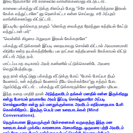
இரவு நேரமாச்சே சரி காலையில் வாங்கிக்கலாம்னு விட்டுட்டார்..
காலைல பக்கத்து வீட்டுக்கு கிளம்பும் போது "ச்சே காலங்கார்த்தால இரவல்
கேக்க வந்துட்டானே" னு நெனச்சுட்டா என்ன செய்வது. சரி அப்புறம்
வாங்கிக்கலாம்னு விட்டுட்டார்..
இப்படியே ஒவ்வொரு நாளும் "விளக்கு வைக்குற நேரத்துல சுத்தியல் கேட்டு
வந்துட்டான் பார்"
"வெள்ளிக் கிழமை அதுவுமா இரவல் கேக்கறானே"
பக்கத்து வீட்டுக்காரன் இப்படி எதையாவது சொல்லி விட்டால் அவமானமாகி
விடுமே என்ற தயக்கத்திலேயே பல நாட்கள சுத்தியலைக் கேக்காமல் விட்டு
விட்டார் அந்த நபர்.
மாட்டப்படாத கடிகாரம் அவர் கண்ணில் பட்டுக்கொண்டே அவரை
வெறுப்பேத்தியது..
ஒரு நாள் விருட்டுனு பக்கத்து வீட்டுக்கு போய் "யோவ் போய்யா நீயும்
வேணாம், உன் சுத்தியும் வேணாம் நீயே வெச்சுக்கோ"னு சத்தம் போட
ஆரம்பித்து விட்டார்... பக்கத்து வீட்டுக்காரருக்கோ ஒண்ணுமே புரியல..
இந்த கதை மாதிரி தான்
அடுத்தவரிடம் தங்கள் மனதில் என்ன இருக்கிறது
என்று பேசாமல் நாமாகவே அவர் இப்படி சொல்லுவாரோ அப்படி
சொல்லுவாரோ என்று நம் மனதுக்குள்ளாக அவரிடம் எதிர்மறையாக பேசி
கொள்கிறோம்.. இதற்கு பெயர் மன உரையாடல்கள் (Mind
Conversations).
நெருக்கமான இருவருக்குள் பிரச்சனைகள் வருவதற்கு இந்த மன
உரையாடல்கள் முக்கிய காரணமாக அமைகிறது..ஒருவரை பற்றி அவரிடம்
நாம் நேரடியாக பேசும் வார்த்தைகள் மட்டுமன்றி அவரை பற்றி நம்