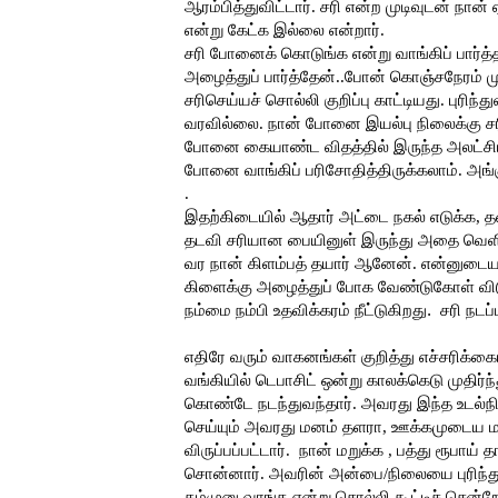
ஆரம்பித்துவிட்டார். சரி என்ற முடிவுடன் நான் 
என்று கேட்க இல்லை என்றார்.
சரி போனைக் கொடுங்க என்று வாங்கிப் பார்த
அழைத்துப் பார்த்தேன்..போன் கொஞ்சநேரம் ம
சரிசெய்யச் சொல்லி குறிப்பு காட்டியது. புரி
வரவில்லை. நான் போனை இயல்பு நிலைக்கு சரி ச
போனை கையாண்ட விதத்தில் இருந்த அலட்சியம
போனை வாங்கிப் பரிசோதித்திருக்கலாம். அங
.
இதற்கிடையில் ஆதார் அட்டை நகல் எடுக்க, 
தடவி சரியான பையினுள் இருந்து அதை வெளி
வர நான் கிளம்பத் தயார் ஆனேன். என்னுடைய 
கிளைக்கு அழைத்துப் போக வேண்டுகோள் விட
நம்மை நம்பி உதவிக்கரம் நீட்டுகிறது.
சரி நடப
எதிரே வரும் வாகனங்கள் குறித்து எச்சரிக்
வங்கியில் டெபாசிட் ஒன்று காலக்கெடு முதிர்ந
கொண்டே நடந்துவந்தார். அவரது இந்த உடல
செய்யும் அவரது மனம் தளரா, ஊக்கமுடைய மன
விருப்பப்பட்டார்.
நான் மறுக்க , பத்து ரூபாய் 
சொன்னார். அவரின் அன்பை/நிலையை புரிந்து க
கம்முனு வாங்க என்று சொல்லி கூட்டிச் சென்ற