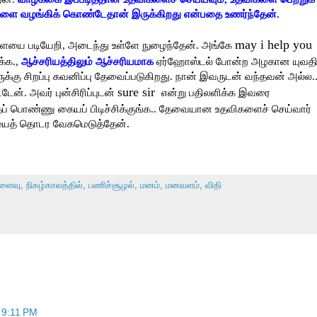
ங்களை வழங்கிக் கொண்டேதான் இருக்கிறது என்பதை உணர்ந்தேன்.
may i help you
ிளையை படியேறி, அடைந்து உள்ளே நுழைந்தேன். அங்கே
க்க.,
ஆச்சரியத்திலும் ஆச்சரியமாக
ஏர்ஹோஸ்டல் போன்ற அழகான யுவத
்கு சிறப்பு கவனிப்பு தேவைப்படுகிறது. நான் இவருடன் வந்தவன் அல்ல.
sure sir
ேன். அவர் புன்சிரிப்புடன்
என்று பதிலளிக்க இவரை
தப் பொண்ணு கையப் பிடிச்சிக்குங்க.. தேவையான உதவிகளைச் செய்வார்
ையைத் தொடர வேகமெடுத்தேன்.
ிளைவு
,
நிகழ்காலத்தில்
,
பணிச்சூழல்
,
மனம்
,
மனவளம்
,
விதி
 9:11 PM