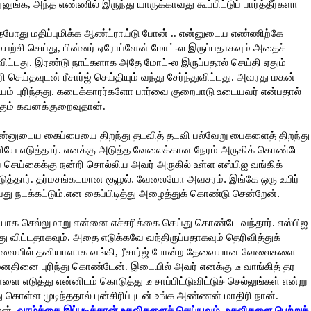
ஏனுங்க, அந்த எண்ணில் இருந்து யாருக்காவது கூப்பிட்டுப் பார்த்தீர்களா
்தபோது மதிப்புமிக்க ஆண்ட்ராய்டு போன் .. என்னுடைய எண்ணிற்கே
ுயற்சி செய்து, பின்னர் ஏரோப்ளேன் மோட்-ல இருப்பதாகவும் அதைச்
ந்துவிட்டது. இரண்டு நாட்களாக அதே மோட்-ல இருப்பதால் செய்தி ஏதும்
ெய்தவுடன் ரீசார்ஜ் செய்தியும் வந்து சேர்ந்துவிட்டது. அவரது மகன்
் புரிந்தது. கடைக்காரர்களோ பார்வை குறைபாடு உடையவர் என்பதால்
்கும் கவனக்குறைவுதான்.
தன்னுடைய கைப்பையை திறந்து தடவித் தடவி பல்வேறு பைகளைத் திறந்து
யே எடுத்தார். எனக்கு அடுத்த வேலைக்கான நேரம் அருகிக் கொண்டே
செய்கைக்கு நன்றி சொல்லிய அவர் அருகில் உள்ள எஸ்பிஐ வங்கிக்
ுத்தார்.
தர்மசங்கடமான சூழல். வேலையோ அவசரம். இங்கே ஒரு உயிர்
்பது நடக்கட்டும்.என
கைப்பிடித்து அழைத்துக் கொண்டு சென்றேன்.
கையாக செல்லுமாறு என்னை எச்சரிக்கை செய்து கொண்டே வந்தார். எஸ்பிஐ
்து விட்டதாகவும். அதை எடுக்கவே வந்திருப்பதாகவும் தெரிவித்துக்
்நிலையில் தனியாளாக வங்கி, ரீசார்ஜ் போன்ற தேவையான வேலைகளை
தினை புரிந்து கொண்டேன். இடையில் அவர் எனக்கு டீ வாங்கித் தர
தாளை எடுத்து என்னிடம் கொடுத்து டீ சாப்பிட்டுவிட்டுச் செல்லுங்கள் என்று
ொள்ள முடிந்ததால் புன்சிரிப்புடன் உங்க அண்ணன் மாதிரி நான்.
ேன்.
வாழ்க்கை இப்படித்தான் உதவிகளைச் செய்யவும், உதவிகளை பெற்றுக்