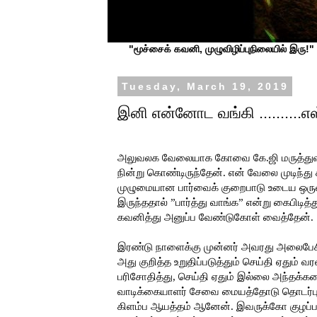
"மூச்சைக் கவனி, முழுவிழிப்புநிலையில் இரு!" ப
Tuesday, March 19, 2019
இனி என்னோட வங்கி ..........எ
அலுவலக வேலையாக கோவை கே.ஜி மருத்துவம
நின்று கொண்டிருந்தேன். என் வேலை முடிந்து 
முழுமையான பார்வைக் குறைபாடு உடைய ஒருவர் 
இருந்ததால் ”பார்த்து வாங்க” என்று கைபி
கவனித்து அனுப்ப வேண்டுகோள் வைத்தேன்.
இரண்டு நாளைக்கு முன்னர் அவரது அலைபேசி எ
அது குறித்த உறுதிப்படுத்தும் செய்தி ஏதும் வ
பரிசோதித்து, செய்தி ஏதும் இல்லை அந்தக்க
வாடிக்கையாளர் சேவை மையத்தோடு தொடர்பு கொ
கிளம்ப ஆயத்தம் ஆனேன். இவருக்கோ குழப்பமா