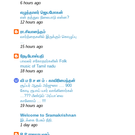
6 hours ago
எழுத்தாளர் ஜெயமோகன்
என் தத்துவ நிலைபாடு என்ன?
12 hours ago
ரா.சிவானந்தம்
வார்த்தைகளில் இருக்கும் கொழுப்பு
...
15 hours ago
றேடியோஸ்பதி
பாவலர் சகோதரர்களின் Folk
music of Tamil nadu
18 hours ago
வி ம ரி ச ன ம் - காவிரிமைந்தன்
சூப்பர் ஆதவ் அர்ஜுனா …. 900
கோடி ரூபாய் யார் வாங்கினார்கள்
…??? மீண்டும் ‘அப்பா’வை
காணோம் … !!!
19 hours ago
Welcome to Sramakrishnan
இடக்கை பேசும் நீதி.
1 day ago
R P ராஜநாயஹம்