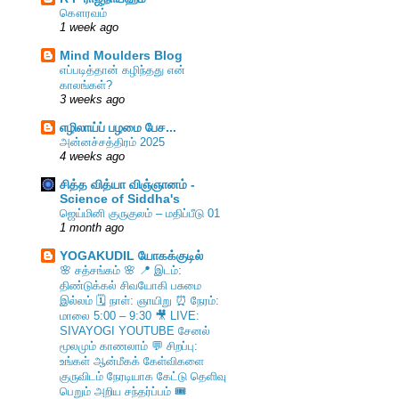
கௌரவம்
1 week ago
Mind Moulders Blog
எப்படித்தான் கழிந்தது என்
காலங்கள்?
3 weeks ago
எழிலாய்ப் பழமை பேச...
அன்னச்சத்திரம் 2025
4 weeks ago
சித்த வித்யா விஞ்ஞானம் -
Science of Siddha's
ஜெய்மினி குருகுலம் – மதிப்பீடு 01
1 month ago
YOGAKUDIL யோகக்குடில்
🌸 சத்சங்கம் 🌸 📍 இடம்:
திண்டுக்கல் சிவயோகி பசுமை
இல்லம் 🗓️ நாள்: ஞாயிறு ⏰ நேரம்:
மாலை 5:00 – 9:30 🎥 LIVE:
SIVAYOGI YOUTUBE சேனல்
மூலமும் காணலாம் 💬 சிறப்பு:
உங்கள் ஆன்மீகக் கேள்விகளை
குருவிடம் நேரடியாக கேட்டு தெளிவு
பெறும் அறிய சந்தர்ப்பம் 🎟️