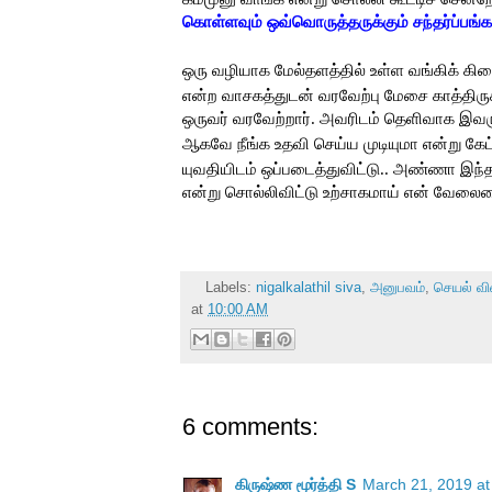
கொள்ளவும் ஒவ்வொருத்தருக்கும் சந்தர்ப்ப
ஒரு வழியாக மேல்தளத்தில் உள்ள வங்கிக் க
என்ற வாசகத்துடன் வரவேற்பு மேசை காத்திரு
ஒருவர் வரவேற்றார். அவரிடம் தெளிவாக இவருக
ஆகவே நீங்க உதவி செய்ய முடியுமா என்று கேட்ட
யுவதியிடம் ஒப்படைத்துவிட்டு.. அண்ணா இந்
என்று சொல்லிவிட்டு உற்சாகமாய் என் வேல
Labels:
nigalkalathil siva
,
அனுபவம்
,
செயல் வ
at
10:00 AM
6 comments:
கிருஷ்ண மூர்த்தி S
March 21, 2019 at