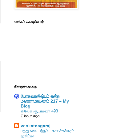
ஊக்கம் கொடுப்போர்
தினமும் படிப்பது
யோகவாஸிஷ்டம் என்ற
மஹாராமாயணம் 217 – My
Blog
விவேக சூடாமணி 493
1 hour ago
venkatnagaraj
பத்துமலை பந்தம் - காலச்சக்கரம்
நரசிம்மா