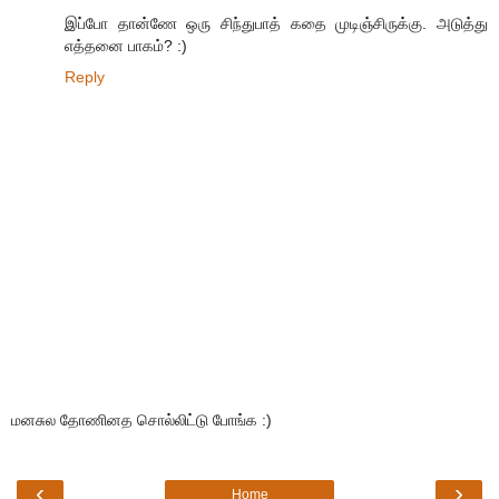
இப்போ தான்ணே ஒரு சிந்துபாத் கதை முடிஞ்சிருக்கு. அடுத்து
எத்தனை பாகம்? :)
Reply
மனசுல தோணினத சொல்லிட்டு போங்க :)
‹
›
Home