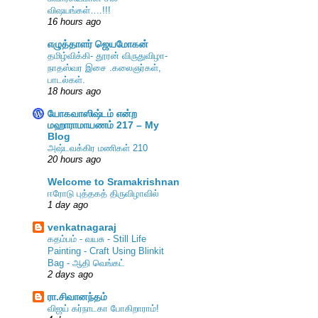
விஷயங்கள்….!!!
16 hours ago
எழுத்தாளர் ஜெயமோகன்
தமிழ்விக்கி- தூரன் விருதுவிழா-
நாதஸ்வர இசை .கலைஞர்கள்,
பாடல்கள்.
18 hours ago
யோகவாஸிஷ்டம் என்ற
மஹாராமாயணம் 217 – My
Blog
அஷ்டவக்கிர மணிகள் 210
20 hours ago
Welcome to Sramakrishnan
ஈரோடு புத்தகத் திருவிழாவில்
1 day ago
venkatnagaraj
கதம்பம் - வயசு - Still Life
Painting - Craft Using Blinkit
Bag - ஆதி வெங்கட்
2 days ago
ரா.சிவானந்தம்
விஜய் கர்நாடகா போகிறாராம்!