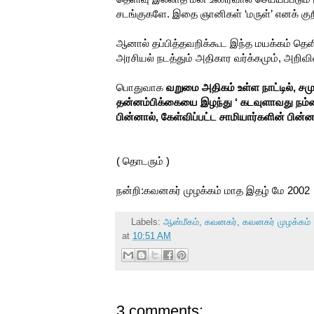
சடங்குகளே. இதை ஞானிகள் ‘மருள்’ எனக் குறி
ஆனால் தப்பித்தவறிக்கூட இந்த மயக்கம் தெளி
அரசியல் நடத்தும் அதிகார வர்க்கமும், அறிவி
பொதுவாக
வறுமை அதிகம் உள்ள நாட்டில், சம
தன்னம்பிக்கையை இழந்து ‘ கடவுளாவது நம்மைக
பின்னால், கேள்விப்பட்ட சாமியார்களின் பின்
( தொடரும் )
நன்றி:கவனகர் முழக்கம் மாத இதழ் மே 2002
Labels:
ஆன்மீகம்
,
கவனகர்
,
கவனகர் முழக்கம்
at
10:51 AM
3 comments: