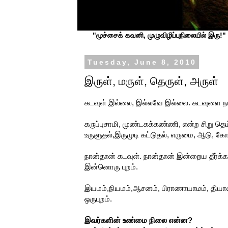
"மூச்சைக் கவனி, முழுவிழிப்புநிலையில் இரு!" ப
Tuesday, June 8, 2010
இருள், மருள், தெருள், அருள்
கடவுள் இல்லை, இல்லவே இல்லை. கடவுளை நம்பு
கருப்புசாமி, முண்டகக்கண்ணி, என்ற சிறு தெய
உருளுதல்,இருமுடி கட்டுதல், எருமை, ஆடு, க
நான்தான் கடவுள். நான்தான் இன்றைய தீர்க்க
இன்னொரு புறம்.
இயமம்,நியமம்,ஆசனம், பிராணாயாமம், தியான
ஒருபுறம்.
இவர்களின் உண்மை நிலை என்ன?