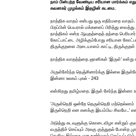
நாம் பின்பற்ற வேண்டிய சரியான மார்க்கம் எ
கவனகர் முழக்கம் இதழின் கடமை.
நாத்திக வாதம் என்பது ஒரு எதிர்மறை வாதம்
பிறப்பின் பெயரால் மக்களைப் பிரித்து வைத்
நாத்திகம் என்ற ஆயுதத்தைத் தந்தை பெரியார்
கோட்பாட்டை அழிக்கும்போது சரியான கோட்ப
திருக்குறளை அடையாளம் காட்டி, திருக்குறள் 
நாத்திக வாதத்த்தை ஞானிகள் ‘இருள்’ என்று க
அருள்சேர்ந்த நெஞ்சினார்க்கு இல்லை இருள்சே
இன்னா உலகம் புகல் - 243
என்கிறது தமிழ்மறை. இருள் சேர்ந்த இன்னா உ
’அருள்நெறி ஒன்றே தெருள்நெறி மற்றெல்லாம்
இருள்நெறி என எனக்கு இயம்பிய சிவமே..’ என
அடுத்து கடவுளுக்கு கொடைவிழா என்றும் கு
வருத்திச் செய்யும் அலகு குத்துதல் போன்ற
தெளிவு இல்லாத மன உண்ர்வால் செய்யப்படு