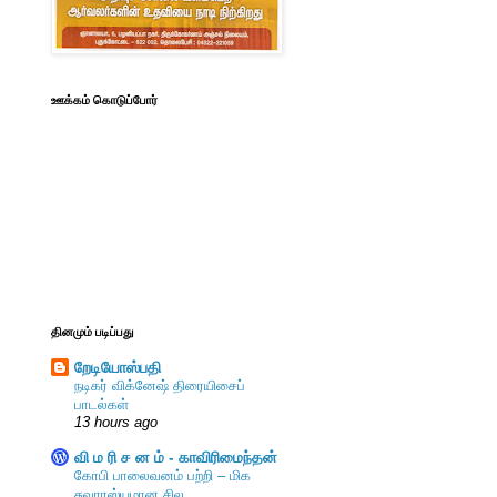
ஊக்கம் கொடுப்போர்
தினமும் படிப்பது
றேடியோஸ்பதி
நடிகர் விக்னேஷ் திரையிசைப்
பாடல்கள்
13 hours ago
வி ம ரி ச ன ம் - காவிரிமைந்தன்
கோபி பாலைவனம் பற்றி – மிக
சுவாரஸ்யமான சில