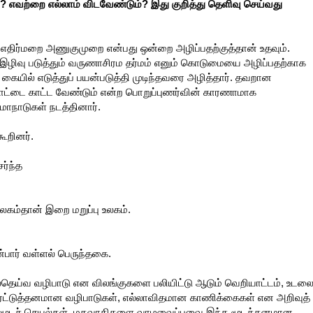
து? எவற்றை எல்லாம் விடவேண்டும்? இது குறித்து தெளிவு செய்வது
. எதிர்மறை அணுகுமுறை என்பது ஒன்றை அழிப்பதற்குத்தான் உதவும்.
து இழிவு படுத்தும் வருணாசிரம தர்மம் எனும் கொடுமையை அழிப்பதற்காக
 கையில் எடுத்துப் பயன்படுத்தி முடிந்தவரை அழித்தார். தவறான
ாட்டை காட்ட வேண்டும் என்ற பொறுப்புணர்வின் காரணாமாக
மாநாடுகள் நடத்தினார்.
ூறினர்.
ர்ந்த
லகம்தான் இறை மறுப்பு உலகம்.
்பார் வள்ளல் பெருந்தகை.
லதெய்வ வழிபாடு என விலங்குகளை பலியிட்டு ஆடும் வெறியாட்டம், உடல
 முரட்டுத்தனமான வழிபாடுகள், எல்லாவிதமான காணிக்கைகள் என அறிவுத்
ம் மூடச் செயல்கள். மதவாதிகளை வாழவைப்பவை இந்த மூடத்தனமான