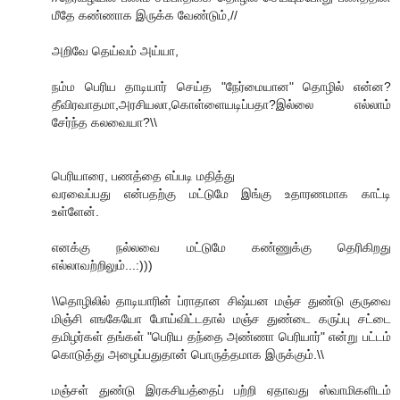
மீதே கண்ணாக இருக்க வேண்டும்,//
அறிவே தெய்வம் அய்யா,
நம்ம பெரிய தாடியார் செய்த "நேர்மையான" தொழில் என்ன?
தீவிரவாதமா,அரசியலா,கொள்ளையடிப்பதா?இல்லை எல்லாம்
சேர்ந்த கலவையா?\\
பெரியாரை, பணத்தை எப்படி மதித்து
வரவைப்பது என்பதற்கு மட்டுமே இங்கு உதாரணமாக காட்டி
உள்ளேன்.
எனக்கு நல்லவை மட்டுமே கண்ணுக்கு தெரிகிறது
எல்லாவற்றிலும்...:)))
\\தொழிலில் தாடியாரின் ப்ராதான சிஷ்யன மஞ்ச துண்டு குருவை
மிஞ்சி எஙகேயோ போய்விட்டதால் மஞ்ச துண்டை கருப்பு சட்டை
தமிழர்கள் தங்கள் "பெரிய தந்தை அண்ணா பெரியார்" என்று பட்டம்
கொடுத்து அழைப்பதுதான் பொருத்தமாக இருக்கும்.\\
மஞ்சள் துண்டு இரகசியத்தைப் பற்றி ஏதாவது ஸ்வாமிகளிடம்