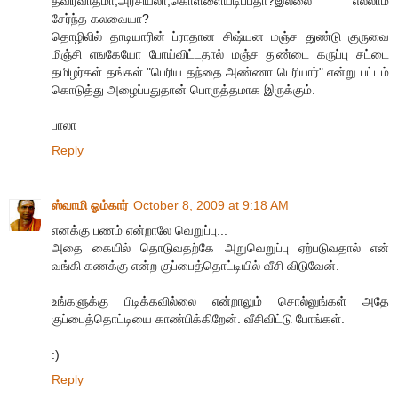
தீவிரவாதமா,அரசியலா,கொள்ளையடிப்பதா?இல்லை எல்லாம்
சேர்ந்த கலவையா?
தொழிலில் தாடியாரின் ப்ராதான சிஷ்யன மஞ்ச துண்டு குருவை
மிஞ்சி எஙகேயோ போய்விட்டதால் மஞ்ச துண்டை கருப்பு சட்டை
தமிழர்கள் தங்கள் "பெரிய தந்தை அண்ணா பெரியார்" என்று பட்டம்
கொடுத்து அழைப்பதுதான் பொருத்தமாக இருக்கும்.
பாலா
Reply
ஸ்வாமி ஓம்கார்
October 8, 2009 at 9:18 AM
எனக்கு பணம் என்றாலே வெறுப்பு...
அதை கையில் தொடுவதற்கே அறுவெறுப்பு ஏற்படுவதால் என்
வங்கி கணக்கு என்ற குப்பைத்தொட்டியில் வீசி விடுவேன்.
உங்களுக்கு பிடிக்கவில்லை என்றாலும் சொல்லுங்கள் அதே
குப்பைத்தொட்டியை காண்பிக்கிறேன். வீசிவிட்டு போங்கள்.
:)
Reply