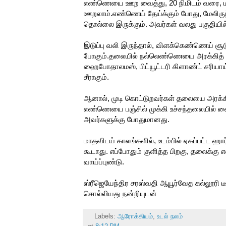
எண்ணெயை ஊற வைத்து, 20 நிமிடம் வரை, ம
ஊறலாம்.எண்ணெய் தேய்க்கும் போது, மேலிருந்த
தொல்லை இருக்கும். அவர்கள் வலது பகுதியில் இர
இடுப்பு வலி இருந்தால், விளக்கெண்ணெய் சூடு 
போகும்.தலையில் நல்லெண்ணெயை அரக்கித் தேய
ஹைபோதாலமஸ், பிட்யூட்டரி கிளாண்ட் சரியாய் இ
சீராகும்.
ஆனால், முடி கொட்டுறவர்கள் தலையை அரக்கித்
எண்ணெயை பஞ்சில் முக்கி உச்சந்தலையில் 
அவர்களுக்கு போதுமானது.
மாதவிடய் காலங்களில், உடம்பில் ஏகப்பட்ட ஹ
கூடாது. எப்போதும் குளித்த பிறகு, தலைக்கு
வாய்ப்புண்டு.
ஸ்ரீஜெயேந்திர சரஸ்வதி ஆயூர்வேத கல்லூரி டீ
சொல்லியது நன்றியுடன்
Labels:
ஆரோக்கியம்
,
உடல் நலம்