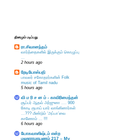
தினமும் படிப்பது
ரா.சிவானந்தம்
வார்த்தைகளில் இருக்கும் கொழுப்பு
...
2 hours ago
றேடியோஸ்பதி
பாவலர் சகோதரர்களின் Folk
music of Tamil nadu
5 hours ago
வி ம ரி ச ன ம் - காவிரிமைந்தன்
சூப்பர் ஆதவ் அர்ஜுனா …. 900
கோடி ரூபாய் யார் வாங்கினார்கள்
…??? மீண்டும் ‘அப்பா’வை
காணோம் … !!!
6 hours ago
யோகவாஸிஷ்டம் என்ற
மஹாராமாயணம் 217 – My