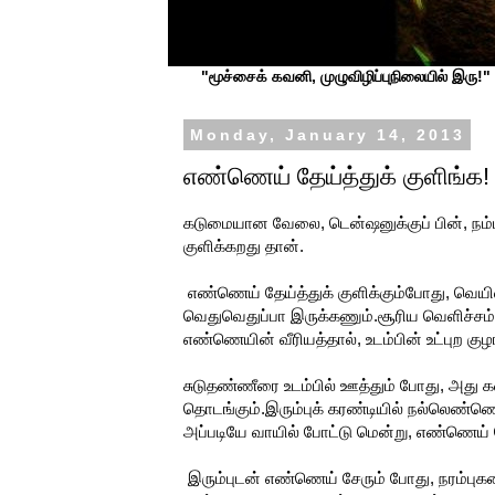
"மூச்சைக் கவனி, முழுவிழிப்புநிலையில் இரு!" ப
Monday, January 14, 2013
எண்ணெய் தேய்த்துக் குளிங்க!
கடுமையான வேலை, டென்ஷனுக்குப் பின், நம்ம உ
குளிக்கறது தான்.
எண்ணெய் தேய்த்துக் குளிக்கும்போது, வெயி
வெதுவெதுப்பா இருக்கணும்.சூரிய வெளிச்சம் 
எண்ணெயின் வீரியத்தால், உடம்பின் உட்புற குழ
சுடுதண்ணீரை உடம்பில் ஊத்தும் போது, அது கர
தொடங்கும்.இரும்புக் கரண்டியில் நல்லெண்ணெய
அப்படியே வாயில் போட்டு மென்று, எண்ணெய்
இரும்புடன் எண்ணெய் சேரும் போது, நரம்புகளை