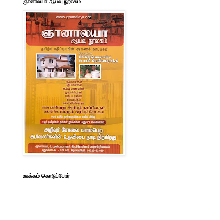
ஞானாலயா ஆய்வு நூலகம்
ஊக்கம் கொடுப்போர்