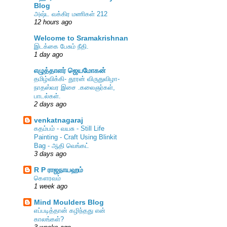
Blog
அஷ்ட வக்கிர மணிகள் 212
12 hours ago
Welcome to Sramakrishnan
இடக்கை பேசும் நீதி.
1 day ago
எழுத்தாளர் ஜெயமோகன்
தமிழ்விக்கி- தூரன் விருதுவிழா-
நாதஸ்வர இசை .கலைஞர்கள்,
பாடல்கள்.
2 days ago
venkatnagaraj
கதம்பம் - வயசு - Still Life
Painting - Craft Using Blinkit
Bag - ஆதி வெங்கட்
3 days ago
R P ராஜநாயஹம்
கௌரவம்
1 week ago
Mind Moulders Blog
எப்படித்தான் கழிந்தது என்
காலங்கள்?