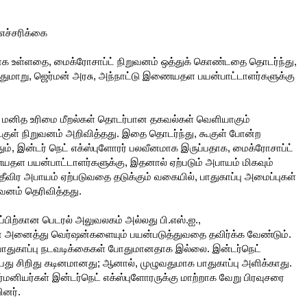
 எச்சரிக்கை
னமாக உள்ளதை, மைக்ரோசாப்ட் நிறுவனம் ஒத்துக் கொண்டதை தொடர்ந்து,
ுமாறு, ஜெர்மன் அரசு, அந்நாட்டு இணையதள பயன்பாட்டாளர்களுக்கு
் மனித உரிமை மீறல்கள் தொடர்பான தகவல்கள் வெளியாகும்
ள் நிறுவனம் அறிவித்தது. இதை தொடர்ந்து, கூகுள் போன்ற
, இன்டர் நெட் எக்ஸ்புளோரர் பலவீனமாக இருப்பதாக, மைக்ரோசாப்ட்
தள பயன்பாட்டாளர்களுக்கு, இதனால் ஏற்படும் அபாயம் மிகவும்
ிர அபாயம் ஏற்படுவதை தடுக்கும் வகையில், பாதுகாப்பு அமைப்புகள்
ுவனம் தெரிவித்தது.
ாப்பிற்கான பெடரல் அலுவலகம் அல்லது பி.எஸ்.ஐ.,
ன் அனைத்து வெர்ஷன்களையும் பயன்படுத்துவதை தவிர்க்க வேண்டும்.
 பாதுகாப்பு நடவடிக்கைகள் போதுமானதாக இல்லை. இன்டர்நெட்
்பது சிறிது கடினமானது; ஆனால், முழுவதுமாக பாதுகாப்பு அளிக்காது.
ியர்கள் இன்டர்நெட் எக்ஸ்புளோரருக்கு மாற்றாக வேறு பிரவுசரை
ினர்.