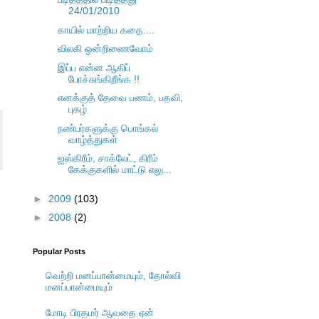
24/01/2010
காயில் மாற்றிய கதை....
விலகி ஒன்றிணைவோம்
இப்ப என்ன ஆகிப்
போச்சுங்கிறீங்க !!
எனக்குத் தேவை பணம், பதவி,
புகழ்
நண்பர்களுக்கு பொங்கல்
வாழ்த்துகள்
ஐஸ்கிரீம், சாக்லேட், கிரீம்
கேக்குகளில் மாட்டு எலு...
►
2009
(103)
►
2008
(2)
Popular Posts
வெற்றி மனப்பான்மையும், தோல்வி
மனப்பான்மையும்
மோடி பிரதமர் ஆவதை ஏன்