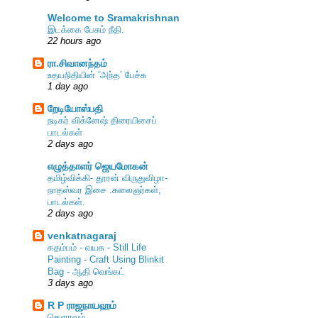
Welcome to Sramakrishnan
இடக்கை பேசும் நீதி.
22 hours ago
ரா.சிவானந்தம்
உதயநிதியின் ‘அந்த’ பேச்சு
1 day ago
றேடியோஸ்பதி
நடிகர் விக்னேஷ் திரையிசைப்
பாடல்கள்
2 days ago
எழுத்தாளர் ஜெயமோகன்
தமிழ்விக்கி- தூரன் விருதுவிழா-
நாதஸ்வர இசை .கலைஞர்கள்,
பாடல்கள்.
2 days ago
venkatnagaraj
கதம்பம் - வயசு - Still Life
Painting - Craft Using Blinkit
Bag - ஆதி வெங்கட்
3 days ago
R P ராஜநாயஹம்
கௌரவம்