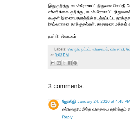
இதுகுறித்து மைக்ரோசாப்ட் நிறுவன செய்தி த
எச்சரிக்கை குறித்து, மைக் ரோசாப்ட் நிறுவ
கூகுள் இணையதளத்தில் நடத்தப்பட்ட தாக்குதல்க
இவ்வாறான தாக்குதல்கள், சாதாரண மக்கள் அ
நன்றி: தினமலர்
Labels:
தொழில்நுட்பம்
,
விவசாயம்
,
விவசாயி
,
வ
at
3:03 PM
3 comments:
ஜோதிஜி
January 24, 2010 at 4:45 P
எல்லோருமே இந்த விதையை எதிர்க்கும் 
Reply