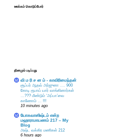
ஊக்கம் கொடுப்போர்
தினமும் படிப்பது
வி ம ரி ச ன ம் - காவிரிமைந்தன்
சூப்பர் ஆதவ் அர்ஜுனா …. 900
கோடி ரூபாய் யார் வாங்கினார்கள்
…??? மீண்டும் ‘அப்பா’வை
காணோம் … !!!
10 minutes ago
யோகவாஸிஷ்டம் என்ற
மஹாராமாயணம் 217 – My
Blog
அஷ்ட வக்கிர மணிகள் 212
6 hours ago