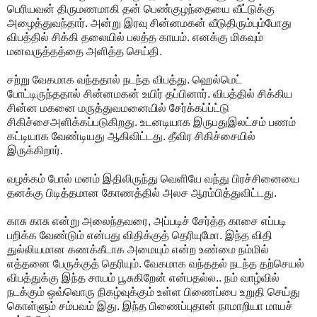
பெரியவன் திருமணமாகி தன் பெண்குழந்தையை வீட்டுக்கு
அழைத்துவந்தார். அன்று இரவு சின்னமகன் வீடுதிரும்பும்போது
விபத்தில் சிக்கி தலையில் பலத்த காயம். எனக்கு மிகவும்
மனவருத்தத்தை அளித்த செய்தி.
சற்று வேகமாக வந்ததால் நடந்த விபத்து. ஹெல்மெட்
போட்டிருந்ததால் சின்னமகன் உயிர் தப்பினார். விபத்தில் சிக்கிய
சின்ன மகனை மருத்துவமனையில் சேர்க்கப்ப்ட்டு
சிகிச்சைஅளிக்கப்படுகிறது. உடனடியாக இருபதுஇலட்சம் பணம்
கட்டியாக வேண்டியது ஆகிவிட்டது. தீவிர சிகிச்சையில்
இருக்கிறார்.
வழக்கம் போல் மனம் இதிலிருந்து வெளியே வந்து பிரச்சினையை
தனக்கு பிடித்தமான கோணத்தில் அலச ஆரம்பித்துவிட்டது.
காசு காசு என்று அலைந்தவரை, அப்படிச் சேர்த்த காசை எப்படி
பறிக்க வேண்டும் என்பது விதிக்குத் தெரியுமோ. இந்த விதி
துல்லியமான கணக்கீடாக அமையும் என்ற உண்மை நம்மில்
எத்தனை பேருக்குத் தெரியும். வேகமாக வந்ததல் நடந்த தற்செயல்
விபத்துக்கு இந்த சாயம் பூசுகிறேன் என்பதல்ல.. நம் வாழ்வில்
நடக்கும் ஒவ்வொரு நிகழ்வுக்கும் உள்ள பிணைப்பை உறுதி செய்து
கொள்ளும் சம்பவம் இது. இந்த பிணைப்புதான் நாமாறியா மாயச்