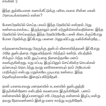
சங்கிலி :)
இந்த துல்லியமான கணக்கீட்டுக்கு பலிகடாவாக சின்ன மகன்
அமையக்காரணம் என்ன?
போனபிறவியில் செய்த பாவம் இந்த பிறவியில் என்றால் அது
உண்மையாகக்கூட இருந்தாலும் நான் ஏற்றுக்கொள்வதில்லை. இந்த
பிறவியில் செய்வதற்கு இந்த பிறவியிலேயே பலன் கிடைக்கும்போது
போன பிறவிக்கு இப்போது பலனை அனுபவிப்பது வலிக்கின்றதே...
எந்தவகையிலாவது பிறருக்கு துன்பம் விளைவித்தவன் இப்போது
அதே துன்பத்தை அனுபவித்தால் அர்த்தம் உண்டு. விபத்தில்
சிக்கும் அந்த உயிர் துடிப்பதை நினைத்தாலே மனம்
கலங்குகின்றது. எது எப்படி இருப்பினும் செய்கின்ற செயல்கள்
நம்மையும் தொடர்ந்து நமது வாரிசுகளையும் நாம் அறியாமல்
பாதிக்கும் என்பது மறுக்கவே முடியாத உண்மை. இந்த
தெளிவுக்காகவே இதைப்பகிர்ந்தேன்.
நான் யாரையாவது மனதளவில் உடலளவில் துன்புறுத்தி
இருக்கின்றேனா என்பதில் கவனமாக இருக்கிறேன். பணம்
என்னளவில் இழப்பானாலும் சரி..பிறருக்கு என்னால் இழப்பு என்று
தவறு நேராவண்ணம் இன்று வரை காத்து வருகிறேன்.