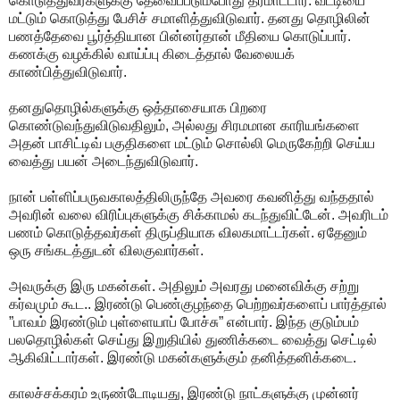
கொடுத்துவர்களுக்கு தேவைப்படும்போது தரமாட்டார். வட்டியை
மட்டும் கொடுத்து பேசிச் சமாளித்துவிடுவார். தனது தொழிலின்
பணத்தேவை பூர்த்தியான பின்னர்தான் மீதியை கொடுப்பார்.
கணக்கு வழக்கில் வாய்ப்பு கிடைத்தால் வேலையக்
காண்பித்துவிடுவார்.
தனதுதொழில்களுக்கு ஒத்தாசையாக பிறரை
கொண்டுவந்துவிடுவதிலும், அல்லது சிரமமான காரியங்களை
அதன் பாசிட்டிவ் பகுதிகளை மட்டும் சொல்லி மெருகேற்றி செய்ய
வைத்து பயன் அடைந்துவிடுவார்.
நான் பள்ளிப்பருவகாலத்திலிருந்தே அவரை கவனித்து வந்ததால்
அவரின் வலை விரிப்புகளுக்கு சிக்காமல் கடந்துவிட்டேன். அவரிடம்
பணம் கொடுத்தவர்கள் திருப்தியாக விலகமாட்டர்கள். ஏதேனும்
ஒரு சங்கடத்துடன் விலகுவார்கள்.
அவருக்கு இரு மகன்கள். அதிலும் அவரது மனைவிக்கு சற்று
கர்வமும் கூட.. இரண்டு பெண்குழந்தை பெற்றவர்களைப் பார்த்தால்
”பாவம் இரண்டும் புள்ளையாப் போச்சு” என்பார். இந்த குடும்பம்
பலதொழில்கள் செய்து இறுதியில் துணிக்கடை வைத்து செட்டில்
ஆகிவிட்டார்கள். இரண்டு மகன்களுக்கும் தனித்தனிக்கடை.
காலச்சக்கரம் உருண்டோடியது, இரண்டு நாட்களுக்கு முன்னர்