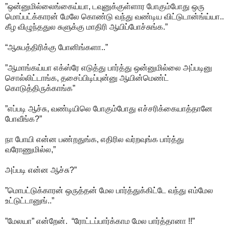
”ஒன்னுமில்லைங்கைய்யா, டவுனுக்குள்ளார போகும்போது ஒரு
மொப்பட்க்காரன் மேலே கொண்டு வந்து வண்டிய விட்டுடான்ங்ய்யா..
கீழ விழுந்ததுல சுளுக்கு மாதிரி ஆயிப்போச்சுங்க.”
“ஆசுபத்திரிக்கு போனிங்களா..”
”ஆமாங்கய்யா எக்ஸ்ரே எடுத்து பார்த்து ஒன்னுமில்லை அப்படினு
சொல்லிட்டாங்க, தசைப்பிடிப்புன்னு ஆயின்மெண்ட்
கொடுத்திருக்காங்க”
”எப்படி ஆச்சு, வண்டியிலெ போகும்போது எச்சரிக்கையாத்தானே
போவீங்க?”
நா போயி என்ன பண்றதுங்க, எதிரில வர்றவுங்க பார்த்து
வரோணுமில்ல,”
அப்படி என்ன ஆச்சு?”
”மொபட்டுக்காரன் ஒருத்தன் மேல பார்த்துக்கிட்டே வந்து எம்மேல
உட்டுட்டானுங்..”
”மேலயா” என்றேன். “ரோட்டப்பார்க்காம மேல பார்த்தானா !!”