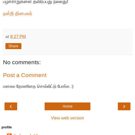
பழச்சாறுகளை தவிர்ப்பது நல்லது!
நன்றி தினமலர்
at
8:27 PM
Share
No comments:
Post a Comment
மனசுல தோணினத சொல்லிட்டு போங்க :)
‹
›
Home
View web version
profile