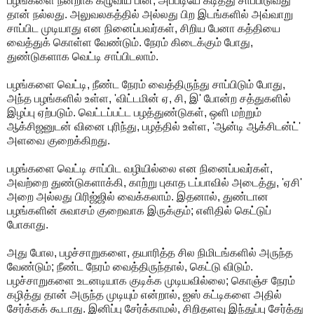
பழங்களை நன்றாக கழுவிய பின், அப்படியே கடித்து சாப்பிடுவது
தான் நல்லது. அலுவலகத்தில் அல்லது பிற இடங்களில் அவ்வாறு
சாப்பிட முடியாது என நினைப்பவர்கள், சிறிய பேனா கத்தியை
வைத்துக் கொள்ள வேண்டும். நேரம் கிடைக்கும் போது,
துண்டுகளாக வெட்டி சாப்பிடலாம்.
பழங்களை வெட்டி, நீண்ட நேரம் வைத்திருந்து சாப்பிடும் போது,
அந்த பழங்களில் உள்ள, 'விட்டமின் ஏ, சி, இ' போன்ற சத்துகளில்
இழப்பு ஏற்படும். வெட்டப்பட்ட பழத்துண்டுகள், ஒளி மற்றும்
ஆக்சிஜனுடன் வினை புரிந்து, பழத்தில் உள்ள, 'ஆன்டி ஆக்சிடன்ட்'
அளவை குறைக்கிறது.
பழங்களை வெட்டி சாப்பிட வழியில்லை என நினைப்பவர்கள்,
அவற்றை துண்டுகளாக்கி, காற்று புகாத டப்பாவில் அடைத்து, 'ஏசி'
அறை அல்லது பிரிஜ்ஜில் வைக்கலாம். இதனால், துண்டான
பழங்களின் சுவாசம் குறைவாக இருக்கும்; எளிதில் கெட்டுப்
போகாது.
அது போல, பழச்சாறுகளை, தயாரித்த சில நிமிடங்களில் அருந்த
வேண்டும்; நீண்ட நேரம் வைத்திருந்தால், கெட்டு விடும்.
பழச்சாறுகளை உடனடியாக குடிக்க முடியவில்லை; கொஞ்ச நேரம்
கழித்து தான் அருந்த முடியும் என்றால், ஐஸ் கட்டிகளை அதில்
சேர்க்கக் கூடாது. இனிப்பு சேர்க்காமல், சிறிதளவு இந்துப்பு சேர்த்து