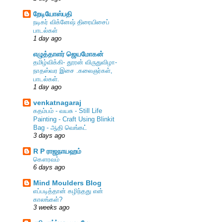
றேடியோஸ்பதி
நடிகர் விக்னேஷ் திரையிசைப்
பாடல்கள்
1 day ago
எழுத்தாளர் ஜெயமோகன்
தமிழ்விக்கி- தூரன் விருதுவிழா-
நாதஸ்வர இசை .கலைஞர்கள்,
பாடல்கள்.
1 day ago
venkatnagaraj
கதம்பம் - வயசு - Still Life
Painting - Craft Using Blinkit
Bag - ஆதி வெங்கட்
3 days ago
R P ராஜநாயஹம்
கௌரவம்
6 days ago
Mind Moulders Blog
எப்படித்தான் கழிந்தது என்
காலங்கள்?
3 weeks ago