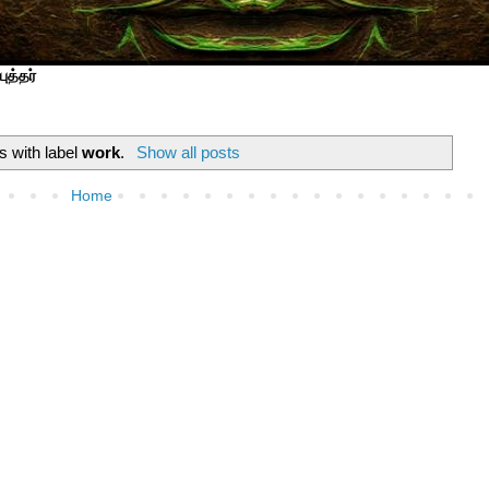
ுத்தர்
s with label
work
.
Show all posts
Home