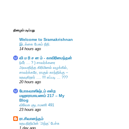
தினமும் படிப்பது
Welcome to Sramakrishnan
இடக்கை பேசும் நீதி.
14 hours ago
வி ம ரி ச ன ம் - காவிரிமைந்தன்
(வீர் … ? ) சாவர்க்கரை
அவமதித்த கிரிமினல் வழக்கில்,
சாவர்க்கரே, ராகுல் காந்திக்கு –
உதவுகிறார் …. !!! எப்படி … ???
20 hours ago
யோகவாஸிஷ்டம் என்ற
மஹாராமாயணம் 217 – My
Blog
விவேக சூடாமணி 491
23 hours ago
ரா.சிவானந்தம்
உதயநிதியின் ‘அந்த’ பேச்சு
1 day ago