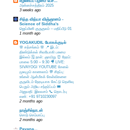
எழிலாய்ப் பழமை பேச...
அன்னச்சத்திரம் 2025
3 weeks ago
சித்த வித்யா விஞ்ஞானம் -
Science of Siddha's
ஜெய்மினி குருகுலம் – மதிப்பீடு 01
1 month ago
YOGAKUDIL யோகக்குடில்
🌸 சத்சங்கம் 🌸 📍 இடம்:
திண்டுக்கல் சிவயோகி பசுமை
இல்லம் 🗓️ நாள்: ஞாயிறு ⏰ நேரம்:
மாலை 5:00 – 9:30 🎥 LIVE:
SIVAYOGI YOUTUBE சேனல்
மூலமும் காணலாம் 💬 சிறப்பு:
உங்கள் ஆன்மீகக் கேள்விகளை
குருவிடம் நேரடியாக கேட்டு தெளிவு
பெறும் அறிய சந்தர்ப்பம் 🎟️
அனுமதி: இலவசம் 📞 தொடர்பு
எண்: +91 9710230097
2 months ago
நாஞ்சில்நாடன்
சொற் செம்மாப்பு
2 months ago
Payana...