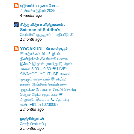
எழிலாய்ப் பழமை பேச...
அன்னச்சத்திரம் 2025
4 weeks ago
சித்த வித்யா விஞ்ஞானம் -
Science of Siddha's
ஜெய்மினி குருகுலம் – மதிப்பீடு 01
1 month ago
YOGAKUDIL யோகக்குடில்
🌸 சத்சங்கம் 🌸 📍 இடம்:
திண்டுக்கல் சிவயோகி பசுமை
இல்லம் 🗓️ நாள்: ஞாயிறு ⏰ நேரம்:
மாலை 5:00 – 9:30 🎥 LIVE:
SIVAYOGI YOUTUBE சேனல்
மூலமும் காணலாம் 💬 சிறப்பு:
உங்கள் ஆன்மீகக் கேள்விகளை
குருவிடம் நேரடியாக கேட்டு தெளிவு
பெறும் அறிய சந்தர்ப்பம் 🎟️
அனுமதி: இலவசம் 📞 தொடர்பு
எண்: +91 9710230097
2 months ago
நாஞ்சில்நாடன்
சொற் செம்மாப்பு
2 months ago