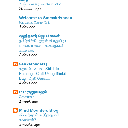
அஷ்ட வக்கிர மணிகள் 212
20 hours ago
Welcome to Sramakrishnan
இடக்கை பேசும் நீதி.
1 day ago
எழுத்தாளர் ஜெயமோகன்
தமிழ்விக்கி- தூரன் விருதுவிழா-
நாதஸ்வர இசை .கலைஞர்கள்,
பாடல்கள்.
2 days ago
venkatnagaraj
கதம்பம் - வயசு - Still Life
Painting - Craft Using Blinkit
Bag - ஆதி வெங்கட்
4 days ago
R P ராஜநாயஹம்
கௌரவம்
1 week ago
Mind Moulders Blog
எப்படித்தான் கழிந்தது என்
காலங்கள்?
3 weeks ago