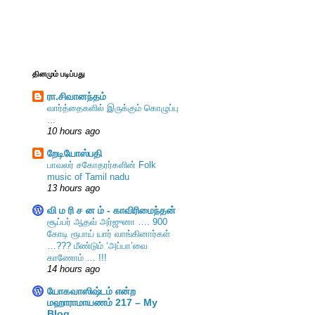
தினமும் படிப்பது
ரா.சிவானந்தம்
வார்த்தைகளில் இருக்கும் கொழுப்பு
...
10 hours ago
றேடியோஸ்பதி
பாவலர் சகோதரர்களின் Folk
music of Tamil nadu
13 hours ago
வி ம ரி ச ன ம் - காவிரிமைந்தன்
சூப்பர் ஆதவ் அர்ஜுனா …. 900
கோடி ரூபாய் யார் வாங்கினார்கள்
…??? மீண்டும் ‘அப்பா’வை
காணோம் … !!!
14 hours ago
யோகவாஸிஷ்டம் என்ற
மஹாராமாயணம் 217 – My
Blog