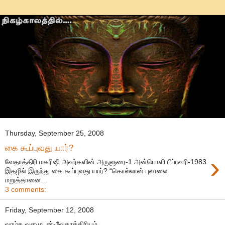
Thursday, September 25, 2008
கை கூப்புவது யார்?
›
வேதாத்திரி மகரிஷி அவர்களின் அருளுரை-1 அன்பொளி பிப்ரவரி-1983
இதழில் இருந்து கை கூப்புவது யார்? “கொல்லான் புலாலை
மறுத்தானை...
3 comments:
Friday, September 12, 2008
வாழ்க வளமுடன்-வேதாத்திரியம்