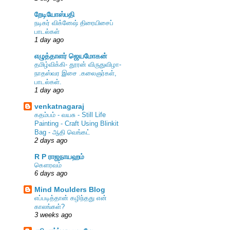
றேடியோஸ்பதி
நடிகர் விக்னேஷ் திரையிசைப்
பாடல்கள்
1 day ago
எழுத்தாளர் ஜெயமோகன்
தமிழ்விக்கி- தூரன் விருதுவிழா-
நாதஸ்வர இசை .கலைஞர்கள்,
பாடல்கள்.
1 day ago
venkatnagaraj
கதம்பம் - வயசு - Still Life
Painting - Craft Using Blinkit
Bag - ஆதி வெங்கட்
2 days ago
R P ராஜநாயஹம்
கௌரவம்
6 days ago
Mind Moulders Blog
எப்படித்தான் கழிந்தது என்
காலங்கள்?
3 weeks ago