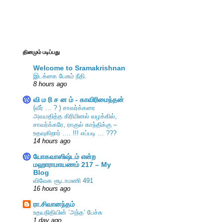
தினமும் படிப்பது
Welcome to Sramakrishnan
இடக்கை பேசும் நீதி.
8 hours ago
வி ம ரி ச ன ம் - காவிரிமைந்தன்
(வீர் … ? ) சாவர்க்கரை
அவமதித்த கிரிமினல் வழக்கில்,
சாவர்க்கரே, ராகுல் காந்திக்கு –
உதவுகிறார் …. !!! எப்படி … ???
14 hours ago
யோகவாஸிஷ்டம் என்ற
மஹாராமாயணம் 217 – My
Blog
விவேக சூடாமணி 491
16 hours ago
ரா.சிவானந்தம்
உதயநிதியின் ‘அந்த’ பேச்சு
1 day ago