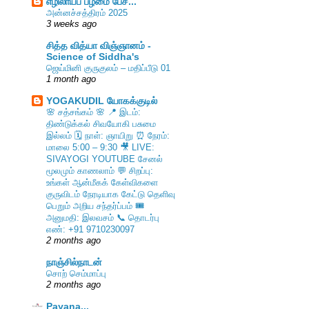
எழிலாய்ப் பழமை பேச...
அன்னச்சத்திரம் 2025
3 weeks ago
சித்த வித்யா விஞ்ஞானம் -
Science of Siddha's
ஜெய்மினி குருகுலம் – மதிப்பீடு 01
1 month ago
YOGAKUDIL யோகக்குடில்
🌸 சத்சங்கம் 🌸 📍 இடம்:
திண்டுக்கல் சிவயோகி பசுமை
இல்லம் 🗓️ நாள்: ஞாயிறு ⏰ நேரம்:
மாலை 5:00 – 9:30 🎥 LIVE:
SIVAYOGI YOUTUBE சேனல்
மூலமும் காணலாம் 💬 சிறப்பு:
உங்கள் ஆன்மீகக் கேள்விகளை
குருவிடம் நேரடியாக கேட்டு தெளிவு
பெறும் அறிய சந்தர்ப்பம் 🎟️
அனுமதி: இலவசம் 📞 தொடர்பு
எண்: +91 9710230097
2 months ago
நாஞ்சில்நாடன்
சொற் செம்மாப்பு
2 months ago
Payana...