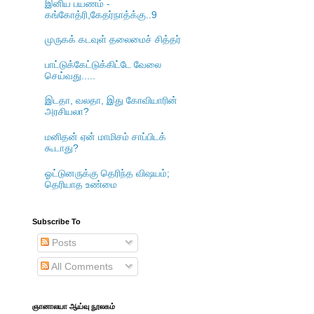
இனிய பயணம் -
கங்கோத்ரி,கேதர்நாத்க்கு..9
முருகக் கடவுள் தலைமைச் சித்தர்
பாட்டுக்கேட்டுக்கிட்டே வேலை
செய்வது.....
இடதா, வலதா, இது கோவியாரின்
அரசியலா?
மனிதன் ஏன் மாமிசம் சாப்பிடக்
கூடாது?
ஓட்டுனருக்கு தெரிந்த விஷயம்;
தெரியாத உண்மை
Subscribe To
Posts
All Comments
ஞானாலயா ஆய்வு நூலகம்