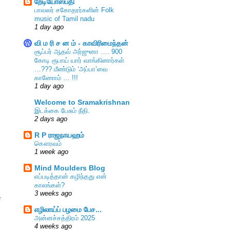
றேடியோஸ்பதி
பாவலர் சகோதரர்களின் Folk
music of Tamil nadu
1 day ago
வி ம ரி ச ன ம் - காவிரிமைந்தன்
சூப்பர் ஆதவ் அர்ஜுனா …. 900
கோடி ரூபாய் யார் வாங்கினார்கள்
…??? மீண்டும் ‘அப்பா’வை
காணோம் … !!!
1 day ago
Welcome to Sramakrishnan
இடக்கை பேசும் நீதி.
2 days ago
R P ராஜநாயஹம்
கௌரவம்
1 week ago
Mind Moulders Blog
எப்படித்தான் கழிந்தது என்
காலங்கள்?
3 weeks ago
்
எழிலாய்ப் பழமை பேச...
அன்னச்சத்திரம் 2025
4 weeks ago