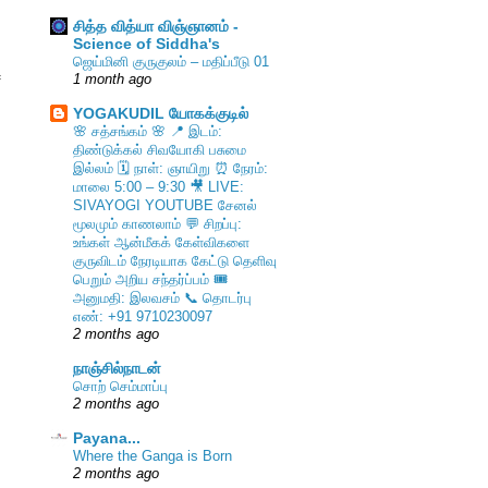
சித்த வித்யா விஞ்ஞானம் -
Science of Siddha's
ஜெய்மினி குருகுலம் – மதிப்பீடு 01
்
1 month ago
YOGAKUDIL யோகக்குடில்
🌸 சத்சங்கம் 🌸 📍 இடம்:
திண்டுக்கல் சிவயோகி பசுமை
இல்லம் 🗓️ நாள்: ஞாயிறு ⏰ நேரம்:
மாலை 5:00 – 9:30 🎥 LIVE:
SIVAYOGI YOUTUBE சேனல்
மூலமும் காணலாம் 💬 சிறப்பு:
உங்கள் ஆன்மீகக் கேள்விகளை
குருவிடம் நேரடியாக கேட்டு தெளிவு
பெறும் அறிய சந்தர்ப்பம் 🎟️
அனுமதி: இலவசம் 📞 தொடர்பு
எண்: +91 9710230097
2 months ago
நாஞ்சில்நாடன்
சொற் செம்மாப்பு
2 months ago
Payana...
Where the Ganga is Born
2 months ago