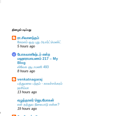
தினமும் படிப்பது
ரா.சிவானந்தம்
கேரளம் ஒரு புது அபார்ட்மெண்ட்
5 hours ago
யோகவாஸிஷ்டம் என்ற
மஹாராமாயணம் 217 – My
Blog
விவேக சூடாமணி 493
8 hours ago
venkatnagaraj
பத்துமலை பந்தம் - காலச்சக்கரம்
நரசிம்மா
13 hours ago
எழுத்தாளர் ஜெயமோகன்
என் தத்துவ நிலைபாடு என்ன?
19 hours ago
்