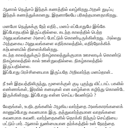
ஆனால்
நெஞ்சம் இந்தக் கணத்தில் வாழ்கிறது.அதன் துடிப்பு
இந்தக் கணத்துக்கானது. இதனாலேயே பரிசுத்தமானதாகிறது.
மனமோ நெஞ்சுக்கு நேர் எதிர்., மனம் எப்போதுமே இங்கே
இப்போதயதில் இருப்பதில்லை. கடந்த காலத்தில் பெற்ற
அனுபவங்களை அசைப் போட்டுக் கொண்டிருக்கின்றது. அல்லது
அத்தகைய அனுபவங்களை எதிர்காலத்தில், எதிர்நோக்கிக்
கற்பனையில் திளைக்கின்றது.
கடந்த காலத்துக்கும் நிகழ்காலத்துக்குமாக ஊசலாடிக் கொண்டு
நிகழ்காலத்தில் கால் ஊன்றுவதில்லை. நிகழ்காலத்தில்
இருப்பதில்லை.
இப்போது பிரச்சினையாக இருப்பதே அறிவார்ந்த மனம்தான்..
நீ உன் இதயத்திலிருந்து, மூளைக்குள் குடி புகுந்து விட்டாய். பகலில்
எண்ணங்கள், இரவில் கனவுகள் என வாழ்க்கை கழிந்து கொண்டே
இருக்கின்றது. இப்போது என்ன செய்ய வேண்டும் ?
வேதங்கள், உபநிடதங்களில் அழகிய வார்த்தை அலங்காரங்களைக்
காணும்போது கவனமாக இரு.
தத்துவார்த்தமான வாதங்களை
கவனமாக கவனி. வார்த்தைகளில் தொக்கி நிற்கும் செய்தியை
மட்டும் பார். ஆனால் நுண்மையான தர்க்கத்தில் உன் நேரத்தை