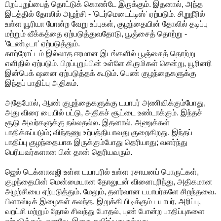
பிறப்புறுப்பைத் தொட்டுக் கொண்டே இருக்கும். இதனால், அந்த
இடத்தில் தோலில் அழற்சி - 'டெர்மெடைட்டிஸ்' ஏற்படும். சிறுநீரில்
உள்ள யூரியா போன்ற வேறு உப்புகள், குழந்தையின் தோலில் தடிப்பு
மற்றும் வீக்கத்தை ஏற்படுத்துவதோடு, பூஞ்சைத் தொற்று -
'டேண்டிடா' ஏற்படுத்தும்.
காற்றோட்டம் இல்லாத ஈரமான இடங்களில் பூஞ்சைத் தொற்று
எளிதில் ஏற்படும். பிறப்புறுப்பின் உள்ளே கிருமிகள் சென்று, யூரினரி
இன்பெக் ஷனை ஏற்படுத்தக் கூடும். பெண் குழந்தைகளுக்கு
இந்தப் பாதிப்பு அதிகம்.
அதேபோல், ஆண் குழந்தைகளுக்கு டயாபர் அணிவிக்கும்போது,
அது விரை பையில் பட்டு, அதிகச் சூட்டை உண்டாக்கும். இந்தச்
சூடு அவர்களுக்கு நல்லதல்ல. இதனால், அணுக்கள்
பாதிக்கப்படும்; விந்தணு உற்பத்தியாவது குறைகிறது. இந்தப்
பாதிப்பு குழந்தையாக இருக்கும்போது தெரியாது; வளர்ந்து
பெரியவர்களான பின் தான் தெரியவரும்.
ஜெல் டெக்னாலஜி உள்ள டயாபரில் உள்ள ரசாயனப் பொருட்கள்,
குழந்தையின் மென்மையான தோலுடன் வினைபுரிந்து, அதிகமான
அழற்சியை ஏற்படுத்தும். மேலும், தளர்வான டயாபர்களே சிறந்தவை.
பிளாஸ்டிக் இழைகள் கலந்த, இறுக்கி பிடிக்கும் டயாபர், அரிப்பு,
வறட்சி மற்றும் தோல் சிவந்து போதல், புண் போன்ற பாதிப்புகளை