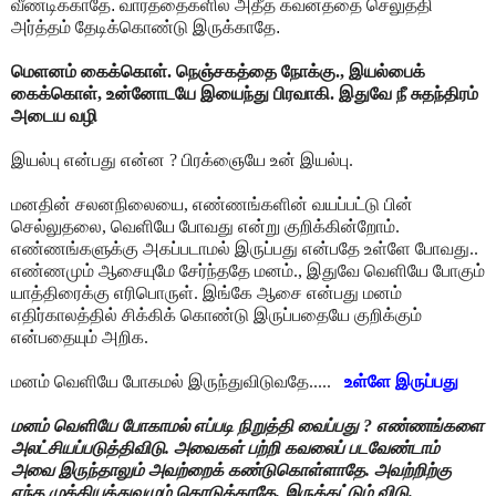
வீணடிக்காதே. வார்த்தைகளில் அதீத கவனத்தை செலுத்தி
அர்த்தம் தேடிக்கொண்டு இருக்காதே.
மெளனம் கைக்கொள். நெஞ்சகத்தை நோக்கு., இயல்பைக்
கைக்கொள், உன்னோடயே இயைந்து பிரவாகி. இதுவே நீ சுதந்திரம்
அடைய வழி
இயல்பு என்பது என்ன ? பிரக்ஞையே உன் இயல்பு.
மனதின் சலனநிலையை, எண்ணங்களின் வயப்பட்டு பின்
செல்லுதலை, வெளியே போவது என்று குறிக்கின்றோம்.
எண்ணங்களுக்கு அகப்படாமல் இருப்பது என்பதே உள்ளே போவது..
எண்ணமும் ஆசையுமே சேர்ந்ததே மனம்., இதுவே வெளியே போகும்
யாத்திரைக்கு எரிபொருள். இங்கே ஆசை என்பது மனம்
எதிர்காலத்தில் சிக்கிக் கொண்டு இருப்பதையே குறிக்கும்
என்பதையும் அறிக.
மனம் வெளியே போகமல் இருந்துவிடுவதே.....
உள்ளே இருப்பது
மனம் வெளியே போகாமல் எப்படி நிறுத்தி வைப்பது ? எண்ணங்களை
அலட்சியப்படுத்திவிடு. அவைகள் பற்றி கவலைப் படவேண்டாம்
அவை இருந்தாலும் அவற்றைக் கண்டுகொள்ளாதே. அவற்றிற்கு
எந்த முக்கியத்துவமும் கொடுக்காதே. இருக்கட்டும் விடு.