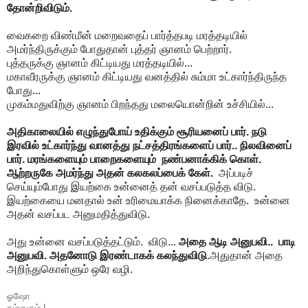
தோன்றிவிடும்.
வைகறை விண்மீன் மறைவதைப் பார்த்தபடி மரத்தடியில்
அமர்ந்திருக்கும் போதுதான் புத்தர் ஞானம் பெற்றார்.
புத்தருக்கு ஞானம் கிட்டியது மரத்தடியில்...
மகாவீரருக்கு ஞானம் கிட்டியது வனத்தில் சும்மா உட்கார்ந்திருந்த
போது...
முகம்மதுவிற்கு ஞானம் பிறந்தது மலையொன்றின் உச்சியில்...
அதிகாலையில் எழுந்துபோய் உதிக்கும் சூரியனைப் பார். நடு
இரவில் உட்கார்ந்து வானத்து நட்சத்திரங்களைப் பார்.. நிலவினைப்
பார். மரங்களையும் பாறைகளையும் நண்பனாக்கிக் கொள்.
ஆற்றருகே அமர்ந்து அதன் கலகலப்பைக் கேள்.
அப்படிச்
செய்யும்போது இயற்கை உன்னைத் தன் வசப்படுத்த விடு.
இயற்கையை மனதால் உன் உரிமையாக்க நினைக்காதே. உன்னை
அதன் வசப்பட அனுமதித்துவிடு.
அது உன்னை வசப்படுத்தட்டும். விடு...
அதை ஆடி அனுபவி.. பாடி
அனுபவி. அதனோடு இரண்டாகக் கலந்துவிடு
.அதுதான் அதை
அறிந்துகொள்ளும் ஒரே வழி.
ஓஷோ
தம்மபதம் I