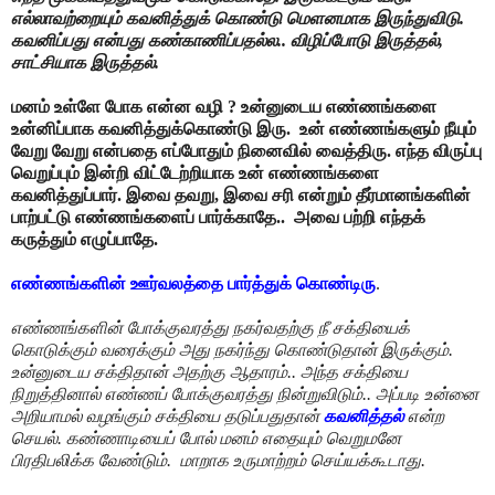
எல்லாவற்றையும் கவனித்துக் கொண்டு மெளனமாக இருந்துவிடு.
கவனிப்பது என்பது கண்காணிப்பதல்ல.. விழிப்போடு இருத்தல்,
சாட்சியாக இருத்தல்.
மனம் உள்ளே போக என்ன வழி ? உன்னுடைய எண்ணங்களை
உன்னிப்பாக கவனித்துக்கொண்டு இரு. உன் எண்ணங்களும் நீயும்
வேறு வேறு என்பதை எப்போதும் நினைவில் வைத்திரு. எந்த விருப்பு
வெறுப்பும் இன்றி விட்டேற்றியாக உன் எண்ணங்களை
கவனித்துப்பார். இவை தவறு, இவை சரி என்றும் தீர்மானங்களின்
பாற்பட்டு எண்ணங்களைப் பார்க்காதே.. அவை பற்றி எந்தக்
கருத்தும் எழுப்பாதே.
எண்ணங்களின் ஊர்வலத்தை பார்த்துக் கொண்டிரு
.
எண்ணங்களின் போக்குவரத்து நகர்வதற்கு நீ சக்தியைக்
கொடுக்கும் வரைக்கும் அது நகர்ந்து கொண்டுதான் இருக்கும்.
உன்னுடைய சக்திதான் அதற்கு ஆதாரம்.. அந்த சக்தியை
நிறுத்தினால் எண்ணப் போக்குவரத்து நின்றுவிடும்.. அப்படி உன்னை
அறியாமல் வழங்கும் சக்தியை தடுப்பதுதான்
கவனித்தல்
என்ற
செயல். கண்ணாடியைப் போல் மனம் எதையும் வெறுமனே
பிரதிபலிக்க வேண்டும். மாறாக உருமாற்றம் செய்யக்கூடாது.