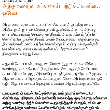
Saturday, June 10, 2017
அந்த உணர்வு உங்களைப் பற்றிக்கொள்ள..
ஓஷோ
அந்த உணர்வு உங்களைப் பற்றிக் கொள்ள அனுமதியுங்கள்.
அப்போது அது என்னவென்று புரிந்துவிடும். ஆனால் அதற்கு
மாறாகவே நீங்கள் செயல்படுகிறீர்கள். அதை நீங்கள் ‘பற்றிக்’
கொள்ளவே முயல்கிறீர்கள். மனம் அப்படித்தான் விரும்புகிறது.
இதைத்தான் மனம் ‘புரிந்து கொள்ளுதல்’ என்று உங்களுக்குச்
சொல்கிறது. எதையாவது ஒன்றைப் பற்றாத வரை மனம்
நிறைவடைவதே இல்லை.
எதுவும் செய்யாமல் , சாதரண மெளனத்துடன் உடலளவிலோ,
உணர்வுபூர்வமாகவோ, அறிவுபூர்வமாகவோ எதுவும் செய்யாமல் ,
சும்மா அப்படியே முழு அமைதியுடன் இருக்க முடிகிறதா ? முடிந்தால்
அது உங்களைப் பிடித்துக் கொள்ளும். அதை அறிவதற்கான ஒரே
வழி, அது உங்களைப் பிடித்துக் கொள்ள அனுமதிப்பது மட்டுமே.
பறவைகளின் பாடல் கேட்கும்போது, காற்று மரங்களிடையே
வீசும்போது, நீரோடையில் தண்ணீர் சலசலத்து ஓடும்போது உங்களை
அந்த உணர்வு பற்றிக் கொள்ள அனுமதித்தால் போதும், சட்டென
எங்கிருந்தோ உண்மை வெளியாகிவிடும். உங்களுக்குள் தம்மம்