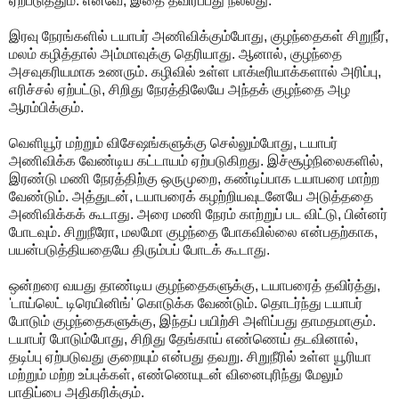
ஏற்படுத்தும். எனவே, இதை தவிர்ப்பது நல்லது.
இரவு நேரங்களில் டயாபர் அணிவிக்கும்போது, குழந்தைகள் சிறுநீர்,
மலம் கழித்தால் அம்மாவுக்கு தெரியாது. ஆனால், குழந்தை
அசவுகரியமாக உணரும். கழிவில் உள்ள பாக்டீரியாக்களால் அரிப்பு,
எரிச்சல் ஏற்பட்டு, சிறிது நேரத்திலேயே அந்தக் குழந்தை அழ
ஆரம்பிக்கும்.
வெளியூர் மற்றும் விசேஷங்களுக்கு செல்லும்போது, டயாபர்
அணிவிக்க வேண்டிய கட்டாயம் ஏற்படுகிறது. இச்சூழ்நிலைகளில்,
இரண்டு மணி நேரத்திற்கு ஒருமுறை, கண்டிப்பாக டயாபரை மாற்ற
வேண்டும். அத்துடன், டயாபரைக் கழற்றியவுடனேயே அடுத்ததை
அணிவிக்கக் கூடாது. அரை மணி நேரம் காற்றுப் பட விட்டு, பின்னர்
போடவும். சிறுநீரோ, மலமோ குழந்தை போகவில்லை என்பதற்காக,
பயன்படுத்தியதையே திரும்பப் போடக் கூடாது.
ஒன்றரை வயது தாண்டிய குழந்தைகளுக்கு, டயாபரைத் தவிர்த்து,
'டாய்லெட் டிரெயினிங்' கொடுக்க வேண்டும். தொடர்ந்து டயாபர்
போடும் குழந்தைகளுக்கு, இந்தப் பயிற்சி அளிப்பது தாமதமாகும்.
டயாபர் போடும்போது, சிறிது தேங்காய் எண்ணெய் தடவினால்,
தடிப்பு ஏற்படுவது குறையும் என்பது தவறு. சிறுநீரில் உள்ள யூரியா
மற்றும் மற்ற உப்புக்கள், எண்ணெயுடன் வினைபுரிந்து மேலும்
பாதிப்பை அதிகரிக்கும்.