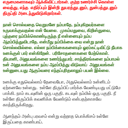
எருமைகளாகவும் ஆக்கிவிட்டார்கள். குற்ற உணர்ச்சி கொள்ள
வைத்து, எந்த எதிர்ப்பும் இன்றி துயரத்துடனும், துன்பத்துடனும்
திருப்தி அடைந்துவிடுகிறார்கள்
.
நான் சொல்வதை வெறுமனே நம்பாதே. நம்புகிறவர்களை
உருவாக்குவதல்ல என் வேலை. முகம்மதுவை, கிறிஸ்துவை,
புத்தரை நம்பிக்கொண்டிருந்த நீ என்னையும் நம்ப
ஆரம்பித்துவிடாதே. என்மீது நம்பிக்கை வை என்று நான்
சொல்லவில்லை. எல்லா நம்பிக்கைகளையும் ஓரம்கட்டிவிட்டு நீயாக
உனக்குள் பார் என்கிறேன். பரிசோதனைகளை மேற்கொள்.
தியானி, அனுபவங்களை உணர்ந்துபார். சாத்திரங்களை நம்பாமல்
உன் அனுபவங்களை நம்ப ஆரம்பித்து விடுவாய் அனுபவங்கள்
உன்னுடையது ஆகும்வரை எந்தப்புரிதலாலும் பயன் இல்லை
.
உனக்கு எதுவெல்லாம் தேவையோ, அதுவெல்லாம் உன்னிடம்
ஏற்கனவே உள்ளது. உள்ளே திரும்பிப் பார்க்க வேண்டியது மட்டுமே
பாக்கி. நாம் கடவுளின் ஒரு பகுதி. கடவுள் நம்மில் ஒரு பகுதி. நீ
உள்ளே திரும்பிக் கவனிக்க வேண்டும் என்பதற்காகவே
காத்திருக்கிறது.
ஆனந்தம் அன்பு பரவசம் என்று வற்றாத பொக்கிசம் உள்ளே
இருப்பதை காண்பாய்.
.