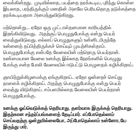
வைக்கின்றது. முடிவில்லாத, பயத்தை தரக்கூடிய, புரிந்து கொள்ள
இயலாத, பரந்திருக்கும் மனதின் அளவே பெரியதொரு நடுக்கத்தை
தரக்கூடியதாக அமைந்துவிடுகிறது.
மற்றொன்று... ஏதோ ஒரு முட்டாள்தனமான காரியத்தில்
இறங்கிவிடுவது. அதற்குப் பொழுதுபோக்கு என்று பெயர்
வைத்துவிடுவது. எல்லாப் பொழுதுகளும் உன்னிடமிருந்தே
உன்னைத் தப்பித்திருக்கச் செய்யும் முயற்சிகள்தாம்.
பொழுதுபோக்கு என்பதே வேலையின் மற்றொரு பெயர்தான்.
உண்மையான வேலை உனக்கு இல்லாத நேரங்களில் பொழுது
போக்கு என்ற போலி வேலையில் ஈடுபட்டு பொழுதைக் கழிக்கிறாய்.
ஞாயிற்றுக்கிழமைக்கு ஏங்குகிறாய்.. ஏதோ ஒன்றைச் செய்து
நாளைக் கழிக்கிறாய். அதற்கு பொழுதுபோக்கு என்று பெயர்
வைத்து விடுகிறாய். சம்பளமில்லாத வேலையின் பெயர்தான்
பொழுதுபோக்கு.
உனக்கு ஓய்வெடுக்கத் தெரியாது. தளர்வாக இருக்கத் தெரியாது.
இதற்கான சந்தர்ப்பங்களைத் தேடிப்பார். எப்போதெல்லாம்
செய்வதற்கு ஒன்றுமில்லையோ, அப்போதெல்லாம் உன்னோடயே
இருந்து பார்.