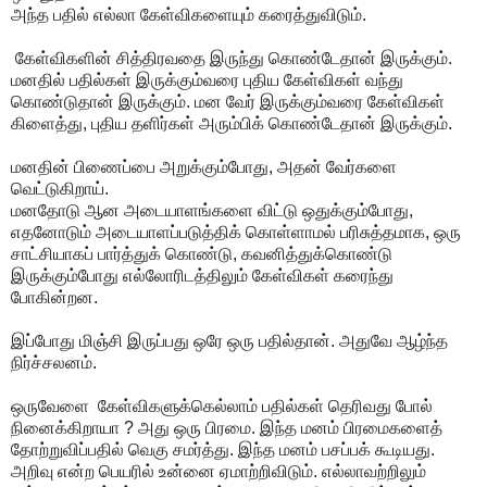
அந்த பதில் எல்லா கேள்விகளையும் கரைத்துவிடும்.
கேள்விகளின் சித்திரவதை இருந்து கொண்டேதான் இருக்கும்.
மனதில் பதில்கள் இருக்கும்வரை புதிய கேள்விகள் வந்து
கொண்டுதான் இருக்கும். மன வேர் இருக்கும்வரை கேள்விகள்
கிளைத்து, புதிய தளிர்கள் அரும்பிக் கொண்டேதான் இருக்கும்.
மனதின் பிணைப்பை அறுக்கும்போது, அதன் வேர்களை
வெட்டுகிறாய்.
மனதோடு ஆன அடையாளங்களை விட்டு ஒதுக்கும்போது,
எதனோடும் அடையாளப்படுத்திக் கொள்ளாமல் பரிசுத்தமாக, ஒரு
சாட்சியாகப் பார்த்துக் கொண்டு, கவனித்துக்கொண்டு
இருக்கும்போது எல்லோரிடத்திலும் கேள்விகள் கரைந்து
போகின்றன.
இப்போது மிஞ்சி இருப்பது ஒரே ஒரு பதில்தான். அதுவே ஆழ்ந்த
நிர்ச்சலனம்.
ஒருவேளை கேள்விகளுக்கெல்லாம் பதில்கள் தெரிவது போல்
நினைக்கிறாயா ? அது ஒரு பிரமை. இந்த மனம் பிரமைகளைத்
தோற்றுவிப்பதில் வெகு சமர்த்து. இந்த மனம் பசப்பக் கூடியது.
அறிவு என்ற பெயரில் உன்னை ஏமாற்றிவிடும். எல்லாவற்றிலும்