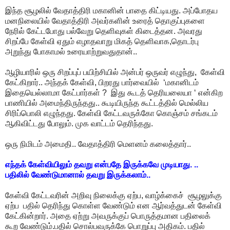
இந்த சூழலில் வேதாத்திரி மகானின் பாதை கிட்டியது. அப்போதய
மனநிலையில் வேதாத்திரி அவர்களின் உரைத் தொகுப்புகளை
நேரில் கேட்டபோது பல்வேறு தெளிவுகள் கிடைத்தன. அவரது
சிறப்பே கேள்வி ஏதும் எழாதவாறு மிகத் தெளிவாக,தொடர்பு
அறுந்து போகாமல் உரையாற்றுவதுதான்..
ஆழியாரில் ஒரு சிறப்புப் பயிற்சியில் அன்பர் ஒருவர் எழுந்து, கேள்வி
கேட்கிறார்.. அந்தக் கேள்வி, பிறரது பார்வையில் ‘மகானிடம்
இதையெல்லாமா கேட்பார்கள் ? இது கூடத் தெரியலையா ‘ என்கிற
பாணியில் அமைந்திருந்தது.. கூடியிருந்த கூட்டத்தில் மெல்லிய
சிரிப்பொலி எழுந்தது. கேள்வி கேட்டவருக்கோ கொஞ்சம் சங்கடம்
ஆகிவிட்டது போலும். முக வாட்டம் தெரிந்தது.
ஒரு நிமிடம் அமைதி.. வேதாத்திரி மெளனம் கலைத்தார்..
எந்தக் கேள்வியிலும் தவறு என்பதே இருக்கவே முடியாது. ..
பதிலில் வேண்டுமானால் தவறு இருக்கலாம்..
கேள்வி கேட்டவரின் அறிவு நிலைக்கு ஏற்ப, வாழ்க்கைச் சூழலுக்கு
ஏற்ப பதில் தெரிந்து கொள்ள வேண்டும் என ஆர்வத்துடன் கேள்வி
கேட்கின்றார். அதை ஏற்று அவருக்குப் பொருத்தமான பதிலைக்
கூற வேண்டும்.பதில் சொல்பவருக்கே பொறுப்பு அதிகம். பதில்