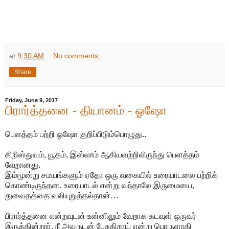
at
9:30 AM
No comments:
Share
Friday, June 9, 2017
பிரார்த்தனை - தியானம் - ஓஷோ
பெளத்தம் பற்றி ஓஷோ குறிப்பிடும்பொழுது..
கிறிஸ்துவம், யூதம், இஸ்லாம் ஆகியவற்றிலிருந்து பெளத்தம்
வேறானது.
இம்மூன்று சமயங்களும் ஏதோ ஒரு வகையில் உரையாடலை பற்றிக்
கொண்டிருந்தன. உரையாடல் என்று வந்தாலே இருமையை,
துவைதத்தை வலியுறுத்தல்தான்…
பிரார்த்தனை என்றவுடன் உன்னிலும் வேறாக கடவுள் ஒருவர்
இருக்கின்றார். நீ அவருடன் பேசுகிறாய் என்று பொருளாகி