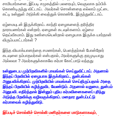
சாமியார்களை, இப்படி சமூகத்தில் பலரையும், வெகுவாக நம்பிக்
கொண்டிருந்து விட்டாய். அவர்கள் சொன்னதை எல்லாம் மூட்டை
கட்டி உன்னுள் அடுக்கி வைத்துக் கொண்டே இருந்துவிட்டாய்.
ஏழ்மையுடன் இருக்கிறாய். காந்தி ஏழைகளைத் தரித்திர
நாராயணர்கள் என்றார். ஏழைகள் கடவுள்களாம். ஏழ்மை
தெய்வீகமாம். இது உண்மையென்றால் ஏழையாக இருக்க யார்தான்
விரும்பமாட்டார்கள் ?
இந்த வியாக்யானத்தை சமணர்கள், பெளத்தர்கள் போன்றோர்
கடவுளை நம்பாதவர்கள் என்பதால், அவர்களுக்கு தரமுடியாது
அல்லவா ? அவர்களுக்காகவே கர்மா கோட்பாடு வந்தது
உன்னுடைய முற்பிறவிகளில் பாவங்கள் செய்துவிட்டாய். அதனால்
இந்தப் பிறவியில் ஏழையாக இருக்கிறாய்., துன்பங்கள்
அனுபவிக்கிறாய்.
முற்பிறவியில் பாவங்கள் செய்திருப்பதால் அதை
இந்தப் பிறவியில் கழித்துவிட வேண்டும். அதனால் வறுமை, துன்பம்
அனுபவி. எதிர்த்தால் இன்னும் புதிய கர்மவினைகளைப் புரிந்து
அடுத்த பிறவிக்கு வழிவகுக்கிறாய்
. மனதார துன்பப்பட்டு
கர்மாவைக் கழித்துவிடு.
இப்படிச் சொல்லிச் சொல்லி மனிதர்களை மாடுகளாகவும்,