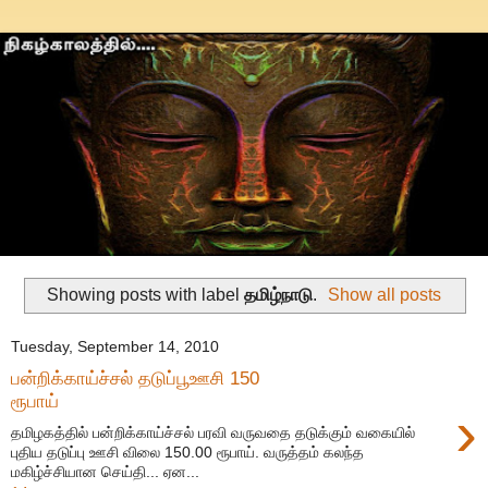
Showing posts with label
தமிழ்நாடு
.
Show all posts
Tuesday, September 14, 2010
பன்றிக்காய்ச்சல் தடுப்பூஊசி 150
ரூபாய்
›
தமிழகத்தில் பன்றிக்காய்ச்சல் பரவி வருவதை தடுக்கும் வகையில்
புதிய தடுப்பு ஊசி விலை 150.00 ரூபாய். வருத்தம் கலந்த
மகிழ்ச்சியான செய்தி... ஏன...