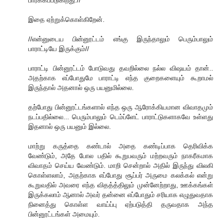
பார்க்கப்படுகிறது.//
இதை ஏற்றுக்கொள்கிறேன்.
//என்னுடைய பின்னூட்டம் எங்கு இருந்தாலும் பெரும்பாலும்
பாராட்டியே இருக்கும்//
பாராட்டி பின்னூட்டம் போடுவது தவறில்லை நல்ல விஷயம் தான்..
அதற்காக எப்போதுமே பாராட்டி எந்த குறைகளையும் கூறாமல்
இருந்தால் அதனால் ஒரு பயனுமில்லை.
தற்போது பின்னூட்டங்களால் எந்த ஒரு ஆரோக்கியமான விவாதமும்
நடப்பதில்லை... பெரும்பாலும் டெம்ப்ளேட் பாராட்டுகளாகவே உள்ளது
இதனால் ஒரு பயனும் இல்லை.
மாற்று கருத்தை கண்டால் அதை கண்டிப்பாக தெரிவிக்க
வேண்டும், அதே போல பதில் கூறுபவரும் மற்றவரும் நாகரீகமாக
விவாதம் செய்ய வேண்டும். மாறி சென்றால் அதில் இருந்து விலகி
கொள்ளலாம், அதற்காக எப்போது சூப்பர் அருமை கலக்கல் என்று
கூறுவதில் அவரை எந்த விதத்த்திலும் முன்னேற்றாது, ஊக்கங்கள்
இருக்கலாம் ஆனால் அவர் தன்னை எப்போதும் சரியாக எழுதுவதாக
நினைத்து கொள்ள வாய்ப்பு ஏற்படுத்தி தருவதாக அந்த
பின்னூட்டங்கள் அமையும்.