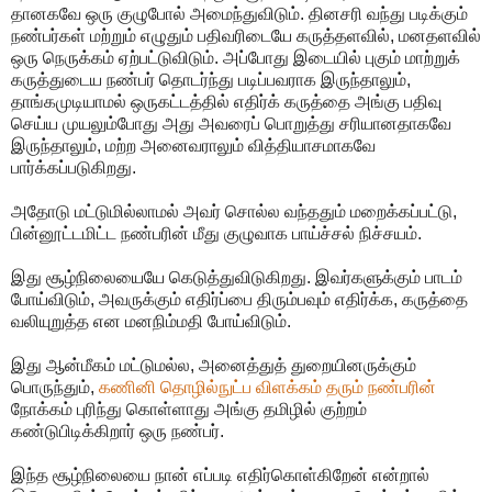
தானகவே ஒரு குழுபோல் அமைந்துவிடும். தினசரி வந்து படிக்கும்
நண்பர்கள் மற்றும் எழுதும் பதிவரிடையே கருத்தளவில், மனதளவில்
ஒரு நெருக்கம் ஏற்பட்டுவிடும். அப்போது இடையில் புகும் மாற்றுக்
கருத்துடைய நண்பர் தொடர்ந்து படிப்பவராக இருந்தாலும்,
தாங்கமுடியாமல் ஒருகட்டத்தில் எதிர்க் கருத்தை அங்கு பதிவு
செய்ய முயலும்போது அது அவரைப் பொறுத்து சரியானதாகவே
இருந்தாலும், மற்ற அனைவராலும் வித்தியாசமாகவே
பார்க்கப்படுகிறது.
அதோடு மட்டுமில்லாமல் அவர் சொல்ல வந்ததும் மறைக்கப்பட்டு,
பின்னூட்டமிட்ட நண்பரின் மீது குழுவாக பாய்ச்சல் நிச்சயம்.
இது சூழ்நிலையையே கெடுத்துவிடுகிறது. இவர்களுக்கும் பாடம்
போய்விடும், அவருக்கும் எதிர்ப்பை திரும்பவும் எதிர்க்க, கருத்தை
வலியுறுத்த என மனநிம்மதி போய்விடும்.
இது ஆன்மீகம் மட்டுமல்ல, அனைத்துத் துறையினருக்கும்
பொருந்தும்,
கணினி தொழில்நுட்ப விளக்கம் தரும் நண்பரின்
நோக்கம் புரிந்து கொள்ளாது அங்கு தமிழில் குற்றம்
கண்டுபிடிக்கிறார் ஒரு நண்பர்.
இந்த சூழ்நிலையை நான் எப்படி எதிர்கொள்கிறேன் என்றால்