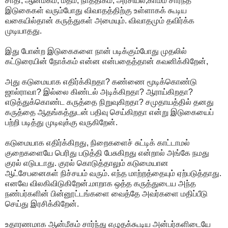
சாதி, ஆன்மீகம், மதம், நாத்திகம், அரசியல்,காமம் சார்ந்த
இடுகைகள் வரும்போது விவாதத்திற்கு உள்ளாகக் கூடிய
வகையில்தான் கருத்துகள் அமையும். விவாதமும் தவிர்க்க
முடியாதது.
இது போன்ற இடுகைகளை நான் படிக்கும்போது முதலில்
கட்டுரையின் நோக்கம் என்ன என்பதைத்தான் கவனிக்கிறேன்,
அது கடுமையாக எதிர்க்கிறதா? கண்ணை மூடிக்கொண்டு
ஜால்ராவா? இல்லை கிண்டல் அடிக்கிறதா? ஆராய்கிறதா?
எடுத்துக்கொண்ட கருத்தை நிறுவுகிறதா? சமுதாயத்தில் தனது
கருத்தை ஆதங்கத்துடன் பதிவு செய்கிறதா என்று இடுகையைப்
பற்றி படித்து முடிவுக்கு வருகிறேன்.
கடுமையாக எதிர்க்கிறது, நிறைகளைச் சுட்டிக் காட்டாமல்
குறைகளையே பெரிது படுத்தி பேசுகிறது என்றால் அங்கே நமது
குரல் எடுபடாது. குரல் கொடுத்தாலும் கடுமையான
ஆட்சேபனைகள் நிச்சயம் வரும். எந்த மாற்றத்தையும் ஏற்படுத்தாது.
எனவே விலகிவிடுகிறேன்.மாறாக ஒத்த கருத்துடைய அந்த
நண்பர்களின் பின்னூட்டங்களை வைத்தே அவர்களை மதிப்பீடு
செய்து இரசிக்கிறேன்.
உதாரணமாக ஆன்மீகம் சார்ந்து எழுதக்கூடிய அன்பர்களிடையே