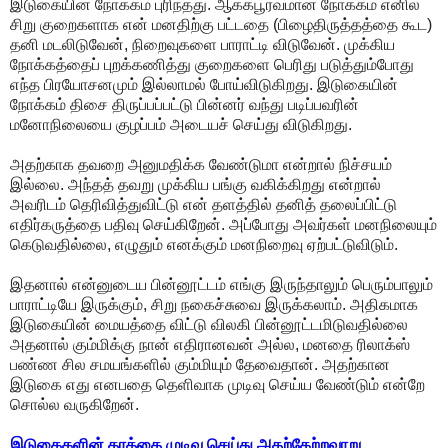
இடுகையின் நோக்கம் புரிந்தது. ஆக்கபூர்வமான நோக்கம் எனில்
சிறு குறைகளாக என் மனதிற்கு பட்டதை (பிழைதிருத்தத்தை கூட)
தனி மடலிடுவேன், நிறைவுகளை பாராட்டி விடுவேன். முக்கிய
நோக்கத்தைப் புறக்கணித்து குறைகளை பெரிது படுத்தும்போது
எந்த பிரயோசனமும் இல்லாமல் போய்விடுகிறது. இடுகையின்
நோக்கம் திசை திருப்பப்பட்டு பின்னர் வந்து படிப்பவரின்
மனோநிலையை குழப்பம் அடையச் செய்து விடுகிறது.
அதற்காக தவறை அனுமதிக்க வேண்டுமா என்றால் நிச்சயம்
இல்லை. அந்தத் தவறு முக்கிய பங்கு வகிக்கிறது என்றால்
அவரிடம் தெரிவித்துவிட்டு என் தளத்தில் தனித் தலைப்பிட்டு
எதிர்கருத்தை பதிவு செய்கிறேன். அப்போது அவர்கள் மனநிலையும்
கெடுவதில்லை, எழுதும் எனக்கும் மனநிறைவு ஏற்பட்டுவிடும்.
இதனால் என்னுடைய பின்னூட்டம் எங்கு இருந்தாலும் பெரும்பாலும்
பாராட்டியே இருக்கும், சிறு நகைச்சுவை இருக்கலாம். அதிகமாக
இடுகையின் மையத்தை விட்டு விலகி பின்னூட்டமிடுவதில்லை
அதனால் கும்மிக்கு நான் எதிரானவன் அல்ல, மனதை ரிலாக்ஸ்
பண்ண சில சமயங்களில் கும்மியும் தேவைதான். அதற்கான
இடுகை எது எனபதை தெளிவாக முடிவு செய்ய வேண்டும் என்றே
சொல்ல வருகிறேன்.
இடுகைகளின் தரத்தை முடிவு செய்து அதற்கேற்றவாறு