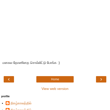
மனசுல தோணினத சொல்லிட்டு போங்க :)
‹
›
Home
View web version
profile
நிகழ்காலத்தில்
நிகழ்காலத்தில்...