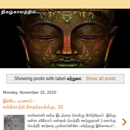
Showing posts with label
சுற்றுலா
.
Show all posts
Monday, November 15, 2010
இனிய பயணம் -
கங்கோத்ரி,கேதர்நாத்க்கு..10
›
காங்னானி என்ற இடத்தை சென்று சேர்ந்தோம். இங்கு
என்ன விசேசம் என்றால் வெந்நீர் ஊற்றுதான்:) எனக்கு
வெந்நீர் ஊற்றை முன்னபின்னே பார்த்தது இல்லையா!...