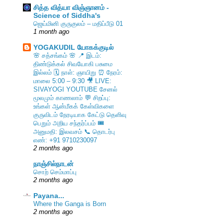
சித்த வித்யா விஞ்ஞானம் -
Science of Siddha's
ஜெய்மினி குருகுலம் – மதிப்பீடு 01
1 month ago
YOGAKUDIL யோகக்குடில்
🌸 சத்சங்கம் 🌸 📍 இடம்:
திண்டுக்கல் சிவயோகி பசுமை
இல்லம் 🗓️ நாள்: ஞாயிறு ⏰ நேரம்:
மாலை 5:00 – 9:30 🎥 LIVE:
SIVAYOGI YOUTUBE சேனல்
மூலமும் காணலாம் 💬 சிறப்பு:
உங்கள் ஆன்மீகக் கேள்விகளை
குருவிடம் நேரடியாக கேட்டு தெளிவு
பெறும் அறிய சந்தர்ப்பம் 🎟️
அனுமதி: இலவசம் 📞 தொடர்பு
எண்: +91 9710230097
2 months ago
நாஞ்சில்நாடன்
சொற் செம்மாப்பு
2 months ago
Payana...
Where the Ganga is Born
2 months ago