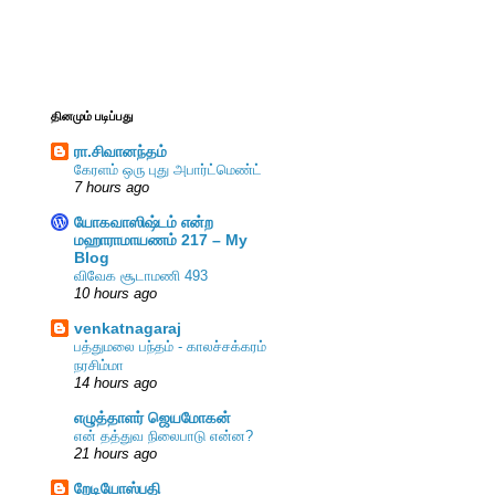
தினமும் படிப்பது
ரா.சிவானந்தம்
கேரளம் ஒரு புது அபார்ட்மெண்ட்
7 hours ago
யோகவாஸிஷ்டம் என்ற
மஹாராமாயணம் 217 – My
Blog
விவேக சூடாமணி 493
10 hours ago
venkatnagaraj
பத்துமலை பந்தம் - காலச்சக்கரம்
நரசிம்மா
14 hours ago
எழுத்தாளர் ஜெயமோகன்
என் தத்துவ நிலைபாடு என்ன?
21 hours ago
றேடியோஸ்பதி