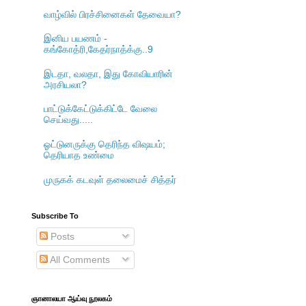
வாழ்வில் பிரச்சினைகள் தேவையா?
இனிய பயணம் -
கங்கோத்ரி,கேதர்நாத்க்கு..9
இடதா, வலதா, இது கோவியாரின்
அரசியலா?
பாட்டுக்கேட்டுக்கிட்டே வேலை
செய்வது.....
ஓட்டுனருக்கு தெரிந்த விஷயம்;
தெரியாத உண்மை
முருகக் கடவுள் தலைமைச் சித்தர்
Subscribe To
Posts
All Comments
ஞானாலயா ஆய்வு நூலகம்