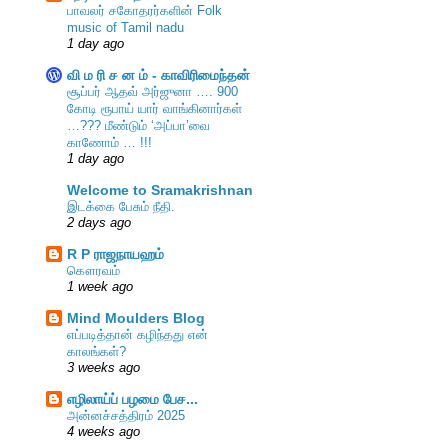
பாவலர் சகோதரர்களின் Folk
music of Tamil nadu
1 day ago
வி ம ரி ச ன ம் - காவிரிமைந்தன்
சூப்பர் ஆதவ் அர்ஜுனா …. 900
கோடி ரூபாய் யார் வாங்கினார்கள்
…??? மீண்டும் ‘அப்பா’வை
காணோம் … !!!
1 day ago
Welcome to Sramakrishnan
இடக்கை பேசும் நீதி.
2 days ago
R P ராஜநாயஹம்
கௌரவம்
1 week ago
Mind Moulders Blog
எப்படித்தான் கழிந்தது என்
காலங்கள்?
3 weeks ago
எழிலாய்ப் பழமை பேச...
அன்னச்சத்திரம் 2025
4 weeks ago