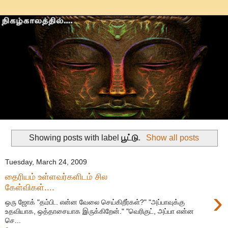
Showing posts with label
பூட்டு
.
Show all posts
Tuesday, March 24, 2009
தைரியம் உள்ளவர்களிடம் சில
கேள்விகள்....
›
ஒரு ஜோக் "தம்பி.. என்ன வேலை செய்கிறீர்கள்?" "அப்பாவுக்கு
உதவியாக, ஒத்தாசையாக இருக்கிறேன்." "வெரிகுட், அப்பா என்ன
செ...