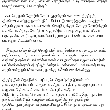
குணங்கள் என்பவை, பனியன் தொழிலுக்கு மட்டுமானதல்ல, எந்தத்
தொழிலானாலும் பொருந்தும்.
கூடவே, நாம் தொழில் செய்ய இறங்கும் களமான திருப்பூர்,
திடீரென வளர்ந்த நகரம். திட்டமிடப்பட்டு வளர்ந்ததல்ல. அதற்குச்
சற்றும் குறையாத நம் அரசுகள், தொழிலுக்குச் செய்து கொடுக்கும்
வசதிகள். அதை கேட்டு வாங்கும் அமைப்புகளுக்குள் கட்சிகள்
புகுந்துகொண்டு ஒற்றுமையின்றி குரல் ஓங்கி ஒலிக்காவண்ணம்
பார்த்துக் கொள்கின்றன.
இதையெல்லாம் மீறி தொழிலின் வளர்ச்சிக்கான நடைமுறைகள்,
குறிப்பாக ஏமாற்றும் பையர்களிடம் பணம் வசூலிப்பதற்கான
வழிகாட்டுதல்கள், எச்சரிக்கைகள் என இளம்தலைமுறையினரின்
பாய்ச்சல்கள்தான் திருப்பூர் மீண்டும் முன்னைவிட உத்வேகத்தோடு
எழும் என்ற நம்பிக்கையை, நமக்கு மிச்சம் வைக்கின்றது.
திருப்பூரின் தொழிலில், அப்படியே தொடர்கிற இரண்டாம்
தலைமுறையினர் மிகக்குறைவு. ஆனால் புதிய தலைமுறையினர்
வருகை அதிகம். அவர்களின் வெற்றி சதவீதம்
அதிகரிக்கவேண்டும் என்ற அக்கறையை மட்டுமே, இந்த நூலில்
நான் பார்க்கிறேன். வாழ்க்கையில் முன்னேறத் துடிக்கும்
ஒவ்வொருவருக்கும், எந்தவடிவிலேனும் இந்த நூல் உதவும் என்பது
உறுதி.