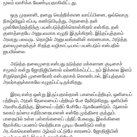
மூலம் வாசிக்க வேண்டியதாகி
விட்டது.
ஒரு முதலாளி, தனது வெற்றிக்கான வாய்ப்பினை, ஒவ்வொரு
நிகழ்விலும் எப்படி கண்டுபிடித்து, அதனைத் தன்
முன்னேற்றத்திற்கு பயன்படுத்திக்கொள்கிறார் என்கிற, தன்
குணத்தையே அனுபவமாக எழுதி இருக்கிறார். இந்தப்புத்தகம்
அவரது பலவருட தொழில் அனுபவங்களின் காரணமாக, அடுத்த
தலைமுறைக்குச் சிறந்த வழிகாட்டியாய் பயன்படும் என்பதில்
ஐயமில்லை.
அடுத்த தலைமுறை என்பது நடுத்தர மக்களான குடிசைச்
சமூகம் என்று ஜோதிஜியினால் வர்ணிக்கப்பட்ட, நம் இக்கால இளம்
சிறுதொழில் முனைவோர் என்பதாகக் கொண்டால், இப்புத்தகம்
அவர்களுக்காகவே எழுதப்பட்டிருக்கிறது.
இரவு என்ற ஒன்று இருப்பதால்தான் பகலைப்பற்றியும், ஒளியைப்
பற்றியும், அதன் தேவையைப் பற்றியும் பேச நேரிடுகிறது. ஒளியின்
அவசியத்திற்கு, இரவைப் பற்றிப் பேசியே ஆகவேண்டும். ஆனால்
உலகம் நம்மை எதிர்மறையாளன் என்றே முத்திரை குத்தும்.
பாதையில் உள்ள பள்ளங்களைப் பற்றிப் பேசுவது, இலக்கினை
நோக்கிய பயணம் வெற்றியாக முடிய வேண்டும் என்ற
அடங்கவொண்ணா ஆர்வம் மட்டுமே காரணம். ஜோதிஜியின்