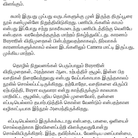
விளங்கும்.
சுமார் இருபது முப்பது வருடங்களுக்கு முன் இருந்த திருப்பூரை
நூல் கண்முன்னே நிறுத்திவிடுகிறது. பணியிடங்களில் காமம்
என்பது இப்போது சற்று நாகரீகமடைந்து பணியிடத்திற்கு வெளியே
என்பதாக வரவேற்கத்தகுந்த மாற்றம் நிகழ்ந்துவிட்டது. காரணம்
Buyerரின் விதிமுறைகள் பின்பற்றுவதற்காகவும், நிர்வாகக்
காரணங்களுக்காகம் எல்லா இடங்களிலும் Camera மாட்டி இருப்பது,
முக்கிய மாற்றம்.
தொழில் நிறுவனங்கள் பெரும்பாலும் Buyerரின்
விதிமுறைகள், அதற்கான ஆடை உற்பத்திச் சூழல், இன்ன பிற
வசதிகள் நிறைவேற்றுவது என்பது வேப்பங்காயாக இருந்தகாலம்
நூலில் சொல்லப்பட்டிருக்கிறது. தற்போதோ, வசதிகளை விரும்பி
ஏற்படுத்தி, Buyer வருவாரா என்று காத்திருக்கும் காலமாக
மாறிவிட்ட சூழலில், புதிய தொழில் முனைவோர், தன்னை
எப்படியெல்லாம் தயார்படுத்திக் கொள்ள வேண்டும் என்பதற்கான
வழிகாட்டியாக இந்நூல் அமைந்திருக்கிறது.
எப்படியெல்லாம் இருக்கக்கூடாது என்பதை, பகலை, ஒளியைச்
சொல்வதற்காக இரவினைப்பற்றி விளக்குவதுபோன்று
சொல்லியிருக்கிறார். இந்த, தவிர்க்கப்பட வேண்டிய மனப்பான்மை,