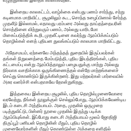
எழுத்துகளில் இதைக் காண்கிறேன்.
இன்றைய காலகட்டம், வாழ்க்கை என்பது பணம் சார்ந்து, சற்று
கடினமாக மாறிவிட்ட சூழலிலும் கூட, சொந்த உழைப்பினால் சேர்த்த
முதலீடு இல்லாமல், எதாவது பரம்பரை அல்லது தாய்தந்தையரின்
சொத்தினை விற்றுவரும் பணம், அல்லது யாரிடமோ
மிகைப்படுத்திக் கூறி, முதலீட்டினை கவர்ந்து ஆரம்பிக்கப்படும்
தொழில்கள் எனத் புதியன துவங்கப்படும் காலமாக மாறிவிட்டது.
அதேசமயம், ஏற்கனவே அந்தந்தத் துறையில் இருப்பவர்கள்
தங்கள் நிறுவனத்தை மேம்படுத்தி, புதிய இயந்திரங்கள், புதிய
கட்டமைப்பு என்று ஆரம்பித்தாலும் பழையதுக்கு மாற்று அல்லது
நிர்வாக வசதிக்காக ஒருங்கிணைத்தல் என்றே மாற்றங்களைச்
செய்து கொண்டும் இருக்கின்றனர். இது மற்றவர்கள் பார்வையில்
அசுர வளர்ச்சி என்பதாகவே தோன்றுகிறது.
இத்தகைய இன்றைய சூழலில், புதிய தொழில்முனைவோரை
வரவேற்று, நீங்கள் நூலுக்குள் செல்லும்போது, ஆரம்பிக்கவேண்டிய
இடம் கடைசி அத்தியாயம். அதை, முதலில் ஒருமுறை
படித்துவிட்டு, பின்னர் நூலை முதலில் இருந்து படிக்க
ஆரம்பியுங்கள். இப்போது கடைசி அத்தியாயம் மூலம் ஜோதிஜி
திருப்பூர் பனியன் தொழிலின் மீதும், புதிய தொழில்
முனைவோர்களின் மீதும் கொண்டுள்ள அக்கறை எளிதில்