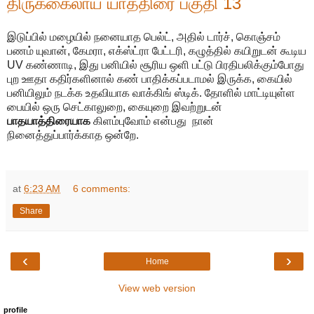
திருக்கைலாய யாத்திரை பகுதி 13
இடுப்பில் மழையில் நனையாத பெல்ட், அதில் டார்ச், கொஞ்சம்
பணம் யுவான், கேமரா, எக்ஸ்ட்ரா பேட்டரி, கழுத்தில் கயிறுடன் கூடிய
UV கண்ணாடி, இது பனியில் சூரிய ஒளி பட்டு பிரதிபலிக்கும்போது
புற ஊதா கதிர்களினால் கண் பாதிக்கப்படாமல் இருக்க, கையில்
பனியிலும் நடக்க உதவியாக வாக்கிங் ஸ்டிக். தோளில் மாட்டியுள்ள
பையில் ஒரு செட்காலுறை, கையுறை இவற்றுடன்
பாதயாத்திரையாக
கிளம்புவோம் என்பது நான்
நினைத்துப்பார்க்காத ஒன்றே.
at
6:23 AM
6 comments:
Share
‹
›
Home
View web version
profile