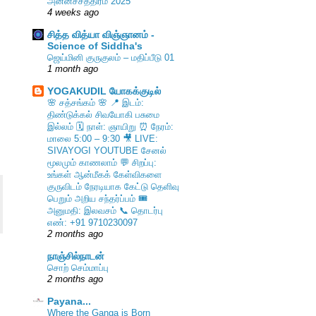
அன்னச்சத்திரம் 2025
4 weeks ago
சித்த வித்யா விஞ்ஞானம் -
Science of Siddha's
ஜெய்மினி குருகுலம் – மதிப்பீடு 01
1 month ago
YOGAKUDIL யோகக்குடில்
🌸 சத்சங்கம் 🌸 📍 இடம்:
திண்டுக்கல் சிவயோகி பசுமை
இல்லம் 🗓️ நாள்: ஞாயிறு ⏰ நேரம்:
மாலை 5:00 – 9:30 🎥 LIVE:
SIVAYOGI YOUTUBE சேனல்
மூலமும் காணலாம் 💬 சிறப்பு:
உங்கள் ஆன்மீகக் கேள்விகளை
குருவிடம் நேரடியாக கேட்டு தெளிவு
பெறும் அறிய சந்தர்ப்பம் 🎟️
அனுமதி: இலவசம் 📞 தொடர்பு
எண்: +91 9710230097
2 months ago
நாஞ்சில்நாடன்
சொற் செம்மாப்பு
2 months ago
Payana...
Where the Ganga is Born