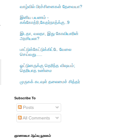
வாழ்வில் பிரச்சினைகள் தேவையா?
இனிய பயணம் -
கங்கோத்ரி,கேதர்நாத்க்கு..9
க
இடதா, வலதா, இது கோவியாரின்
அரசியலா?
பாட்டுக்கேட்டுக்கிட்டே வேலை
செய்வது.....
ஓட்டுனருக்கு தெரிந்த விஷயம்;
தெரியாத உண்மை
முருகக் கடவுள் தலைமைச் சித்தர்
Subscribe To
Posts
All Comments
ஞானாலயா ஆய்வு நூலகம்