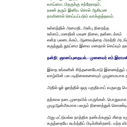
வாய்மை
,
பிறருக்கு
சந்தோஷம்
,
நலன்
தரும்
இனிய
சொல்
ஆகியன
நாவினால்
செய்யப்படும்
வாக்குத்தவம்
.
உள்ளத்தில்
அமைதி
,
அன்பு
நிறைந்த
உள்ளம்
,
மனதின்
மவுன
நிலை
,
தன்னடக்கம்
என்ற
புலனடக்கம்
,
ஆணவத்தை
அகற்றி
அடங்
கருத்துத்
தூய்மை
இவை
மனதால்
செய்யும்
தவ
நன்றி: ஞானப்புதையல்.- முனைவர் எம்.இராமலி
இதை உங்களின் சிந்தனையோடு இணைத்துப் ப
வாழ்வின் பல படிநிலைகளையும் முழுமையாக
அதில் ஓர் ஓரத்தில் ஒரு பகுதியாய் வருவது பெ
தற்கால நடைமுறையில் பாருங்கள். பொதுவாக 
முழுஆன்மீகமாக பலரும் நினைத்துக் கொண்டிர
அது மட்டுமல்ல நாத்திக நண்பர்களும் கீதை உர
கருத்தையே உயர்த்திப் பிடிக்கின்றனர். மற்ற 