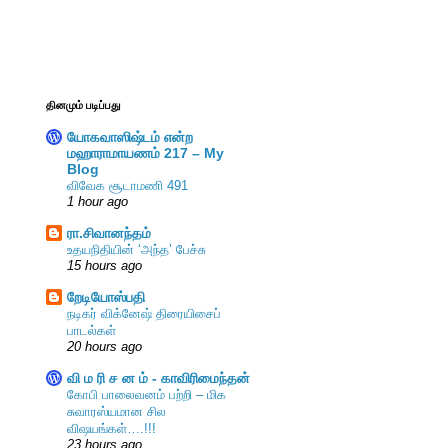
தினமும் படிப்பது
யோகவாஸிஷ்டம் என்ற
மஹாராமாயணம் 217 – My
Blog
விவேக சூடாமணி 491
1 hour ago
ரா.சிவானந்தம்
உதயநிதியின் ‘அந்த’ பேச்சு
15 hours ago
றேடியோஸ்பதி
நடிகர் விக்னேஷ் திரையிசைப்
பாடல்கள்
20 hours ago
வி ம ரி ச ன ம் - காவிரிமைந்தன்
கோபி பாலைவனம் பற்றி – மிக
சுவாரஸ்யமான சில
விஷயங்கள்….!!!
23 hours ago