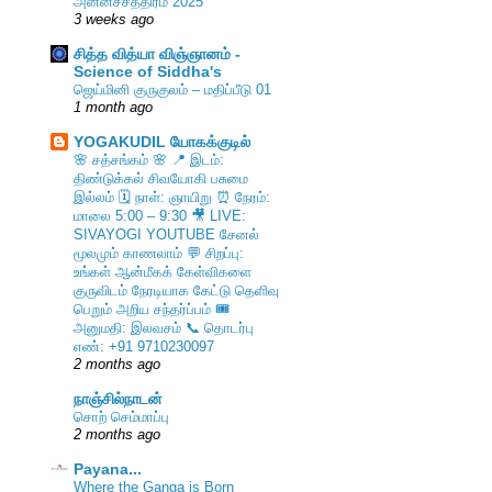
அன்னச்சத்திரம் 2025
3 weeks ago
சித்த வித்யா விஞ்ஞானம் -
Science of Siddha's
ஜெய்மினி குருகுலம் – மதிப்பீடு 01
1 month ago
YOGAKUDIL யோகக்குடில்
🌸 சத்சங்கம் 🌸 📍 இடம்:
திண்டுக்கல் சிவயோகி பசுமை
இல்லம் 🗓️ நாள்: ஞாயிறு ⏰ நேரம்:
மாலை 5:00 – 9:30 🎥 LIVE:
SIVAYOGI YOUTUBE சேனல்
மூலமும் காணலாம் 💬 சிறப்பு:
உங்கள் ஆன்மீகக் கேள்விகளை
குருவிடம் நேரடியாக கேட்டு தெளிவு
பெறும் அறிய சந்தர்ப்பம் 🎟️
அனுமதி: இலவசம் 📞 தொடர்பு
எண்: +91 9710230097
2 months ago
நாஞ்சில்நாடன்
சொற் செம்மாப்பு
2 months ago
Payana...
Where the Ganga is Born