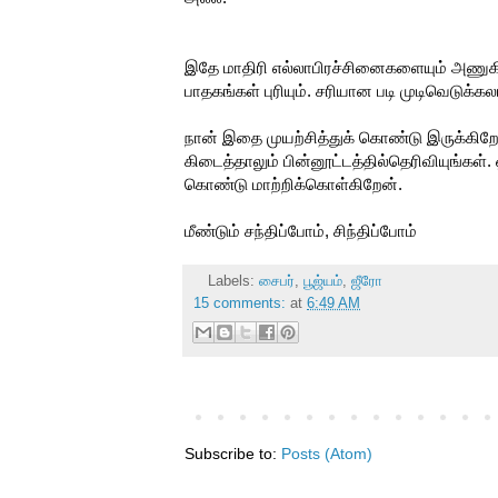
இதே மாதிரி எல்லாபிரச்சினைகளையும் அணுக
பாதகங்கள் புரியும். சரியான படி முடிவெடுக்கல
நான் இதை முயற்சித்துக் கொண்டு இருக்கிறேன்,
கிடைத்தாலும் பின்னூட்டத்தில்தெரிவியுங்கள
கொண்டு மாற்றிக்கொள்கிறேன்.
மீண்டும் சந்திப்போம், சிந்திப்போம்
Labels:
சைபர்
,
பூஜ்யம்
,
ஜீரோ
15 comments:
at
6:49 AM
Subscribe to:
Posts (Atom)