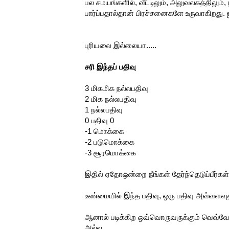
பல சமயங்களில், வீட்டிலும், அலுவலகத்திலும், ந
பார்ப்பதால்தான் பிரச்சனைகளே உருவாகிறது. ஜ
புரியலை இல்லையா.....
சரி இந்தப் பதிவு
3 மிகமிக நல்லபதிவு
2 மிக நல்லபதிவு
1 நல்லபதிவு
0 பதிவு 0
-1 மொக்கை
-2 படுமொக்கை
-3 சூரமொக்கை
இதில் ஏதோஒன்றை நீங்கள் தேர்ந்தெடுப்பீர்கள்
உண்மையில் இந்த பதிவு, ஒரு பதிவு அவ்வளவ
ஆனால் படிக்கிற ஒவ்வொருவருக்கும் வெவ்வே
அல்ல.