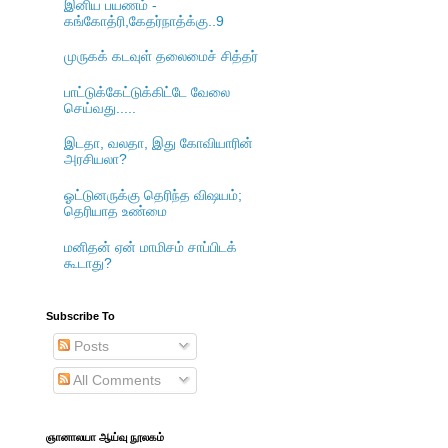
இனிய பயணம் -
கங்கோத்ரி,கேதர்நாத்க்கு..9
முருகக் கடவுள் தலைமைச் சித்தர்
பாட்டுக்கேட்டுக்கிட்டே வேலை
செய்வது.....
இடதா, வலதா, இது கோவியாரின்
அரசியலா?
ஓட்டுனருக்கு தெரிந்த விஷயம்;
தெரியாத உண்மை
மனிதன் ஏன் மாமிசம் சாப்பிடக்
கூடாது?
Subscribe To
Posts
All Comments
ஞானாலயா ஆய்வு நூலகம்