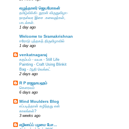
எழுத்தாளர் ஜெயமோகன்
தமிழ்விக்கி- தூரன் விருதுவிழா-
நாதஸ்வர இசை .கலைஞர்கள்,
பாடல்கள்.
1 day ago
Welcome to Sramakrishnan
ஈரோடு புத்தகத் திருவிழாவில்
1 day ago
venkatnagaraj
கதம்பம் - வயசு - Still Life
Painting - Craft Using Blinkit
Bag - ஆதி வெங்கட்
2 days ago
R P ராஜநாயஹம்
கௌரவம்
6 days ago
Mind Moulders Blog
எப்படித்தான் கழிந்தது என்
காலங்கள்?
3 weeks ago
எழிலாய்ப் பழமை பேச...